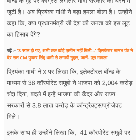
बॉन्ड के मुद्दे पर कांग्रेस लगातार मोदी सरकार को घेरने में
फूड
जुटी है। अब प्रियंका गांंधी ने बड़ा हमला बोला है। उन्होंने
सेहत
कहा कि, क्या प्रधानमंत्री जी देश की जनता को इस लूट
ब्‍यूटी
का हिसाब देंगे?
जॉब्स
'3 साल हो गए, अभी तक कोई ज़मीन नहीं मिली...' क्रिकेटर ऋषभ पंत ने
पढ़ें :-
देर रात CM पुष्कर सिंह धामी से लगायी गुहार, जानें- पूरा मामला
शिक्षा
प्रियंका गांधी ने x पर लिखा कि, इलेक्टोरल बॉन्ड के
अन्य खबरें
माध्यम से 38 कॉरपोरेट समूहों ने भाजपा को 2,004 करोड़
चंदा दिया, बदले में इन्हें भाजपा की केंद्र और राज्य
सरकारों से 3.8 लाख करोड़ के कॉन्ट्रैक्ट्स/प्रोजेक्ट
मिले।
इसके साथ ही उन्होंने लिखा कि, 41 कॉरपोरेट समूहों पर