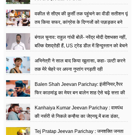
वकील से सीएम की कुर्सी तक पहुंचने का वीडी सतीशन यूं
तय किया सफर, कांग्रेस के दिग्गजों को पछाड़कर बने
जननेता
बंगाल चुनाव: राहुल गांधी बोलें- नरेंद्र मोदी देशभक्त नहीं,
बल्कि देशद्रोही हैं, US ट्रेड डील में हिन्दुस्तान को बेचने
का काम किया
अभिनेत्री ने साल बाद किया खुलासा, कहा- उल्टी करने
तक मेरे चेहरे पर अपना गुप्तांग रगड़ती रही
Balen Shah Jeevan Parichay: इंजीनियर,रैपर
फिर काठमांडू का मेयर बन बालेन शाह ऐसे चढ़े सत्ता की
सीढ़ियां, अब चलाएंगे नेपाल सरकार
Kanhaiya Kumar Jeevan Parichay : वामपंथ
की नर्सरी से निकले कन्हैया का जेएनयू में बजा डंका,
शिक्षा को मानते हैं समाज के बदलाव का हथियार
Tej Pratap Jeevan Parichay : जनशक्ति जनता