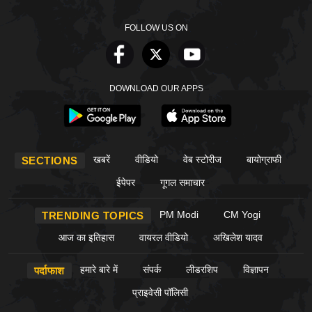
FOLLOW US ON
DOWNLOAD OUR APPS
खबरें
वीडियो
वेब स्टोरीज
बायोग्राफी
SECTIONS
ईपेपर
गूगल समाचार
PM Modi
CM Yogi
TRENDING TOPICS
आज का इतिहास
वायरल वीडियो
अखिलेश यादव
हमारे बारे में
संपर्क
लीडरशिप
विज्ञापन
पर्दाफाश
प्राइवेसी पॉलिसी