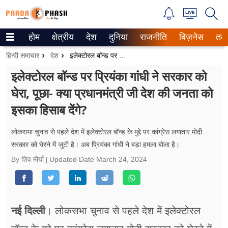
होम
क्षेत्रीय
देश
दुनिया
राजनीति
बिज़नेस
तक
Trending on Google News
हिन्दी समाचार
देश
इलेक्टोरल बॉन्ड पर प्रियंका गांंधी ने सरकार को घेरा, पूछा- क्या प्रधानमंत्री जी देश की जनता को इसका हिसाब देंगे?
ePaper
इलेक्टोरल बॉन्ड पर प्रियंका गांंधी ने सरकार को
घेरा, पूछा- क्या प्रधानमंत्री जी देश की जनता को
वेब स्टोरीज
इसका हिसाब देंगे?
उत्तर प्रदेश
लोकसभा चुनाव से पहले देश में इलेक्टोरल बॉन्ड के मुद्दे पर कांग्रेस लगातार मोदी
गैलरी
सरकार को घेरने में जुटी है। अब प्रियंका गांंधी ने बड़ा हमला बोला है।
By शिव मौर्या
Updated Date
March 24, 2024
वीडियो
रिलेशनशिप
जीवन मंत्रा
नई दिल्ली
। लोकसभा चुनाव से पहले देश में इलेक्टोरल