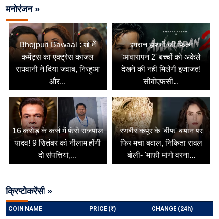
मनोरंजन »
Bhojpuri Bawaal : शो में
इमरान हाशमी की फिल्म
कमेंट्स का एक्ट्रेस काजल
'आवारापन 2' बच्चों को अकेले
राघवानी ने दिया जवाब, निरहुआ
देखने की नहीं मिलेगी इजाजत!
और...
सीबीएफसी...
16 करोड़ के कर्ज में फंसे राजपाल
रणबीर कपूर के 'बीफ' बयान पर
यादव! 9 सितंबर को नीलाम होंगी
फिर मचा बवाल, निकिता रावल
दो संपत्तियां,...
बोलीं- 'माफी मांगो वरना...
क्रिप्टोकरेंसी »