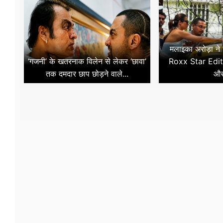
मलाइका अरोड़ा ने
‘गजनी’ के खतरनाक विलेन से लेकर ‘छावा’
Roxx Star Edit
तक दमदार छाप छोड़ने वाले...
और