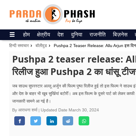
Trending on Google News
होम
क्षेत्रीय
देश
दुनिया
राजनीति
बिज़नेस
ePaper
हिन्दी समाचार
बॉलीवुड
वेब स्टोरीज
Pushpa 2 teaser release: Allu
रिलीज हुआ Pushpa 2 का धांसू टीज
उत्तर प्रदेश
गैलरी
जब साउथ सुपरस्टार अल्लू अर्जुन की फिल्म पुष्पा रिलीज हुई तो इस फिल्म ने साउथ इंडस
और देश के बाहर भी खूब सुर्खियां बटोरीं। अब इस फिल्म के दूसरे पार्ट को लेकर काफ
वीडियो
जानकारी सामने आ गई है।
रिलेशनशिप
By आराधना शर्मा
Updated Date
March 30, 2024
जीवन मंत्रा