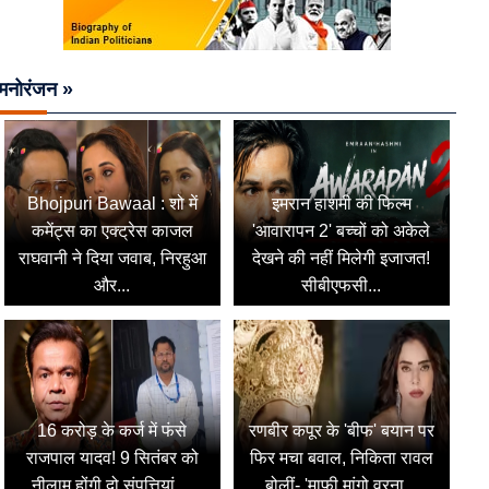
मनोरंजन »
Bhojpuri Bawaal : शो में
इमरान हाशमी की फिल्म
कमेंट्स का एक्ट्रेस काजल
'आवारापन 2' बच्चों को अकेले
राघवानी ने दिया जवाब, निरहुआ
देखने की नहीं मिलेगी इजाजत!
और...
सीबीएफसी...
16 करोड़ के कर्ज में फंसे
रणबीर कपूर के 'बीफ' बयान पर
राजपाल यादव! 9 सितंबर को
फिर मचा बवाल, निकिता रावल
नीलाम होंगी दो संपत्तियां,...
बोलीं- 'माफी मांगो वरना...