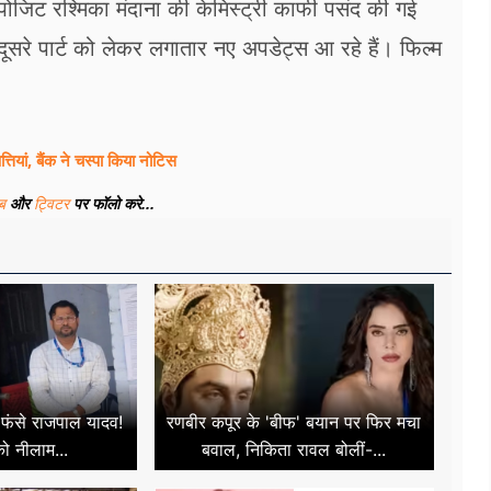
े अपोजिट रश्मिका मंदाना की केमिस्ट्री काफी पसंद की गई
ूसरे पार्ट को लेकर लगातार नए अपडेट्स आ रहे हैं। फिल्म
तियां, बैंक ने चस्पा किया नोटिस
ूब
और
ट्विटर
पर फॉलो करे...
ं फंसे राजपाल यादव!
रणबीर कपूर के 'बीफ' बयान पर फिर मचा
ो नीलाम...
बवाल, निकिता रावल बोलीं-...