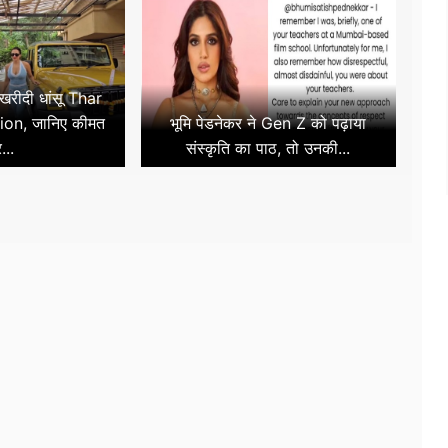
 खरीदी धांसू Thar
ion, जानिए कीमत
भूमि पेडनेकर ने Gen Z को पढ़ाया
...
संस्कृति का पाठ, तो उनकी...