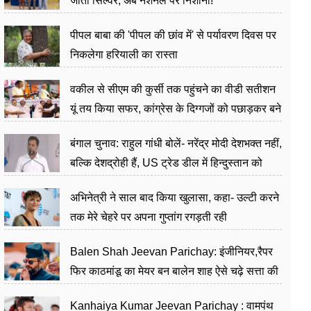
जीता सिल्वर, अब नेशनल पर निशाना!
पीपल बाबा की 'पीपल की छांव में' से पर्यावरण दिवस पर
निकलेगा हरियाली का रास्ता
वकील से सीएम की कुर्सी तक पहुंचने का वीडी सतीशन
यूं तय किया सफर, कांग्रेस के दिग्गजों को पछाड़कर बने
जननेता
बंगाल चुनाव: राहुल गांधी बोलें- नरेंद्र मोदी देशभक्त नहीं,
बल्कि देशद्रोही हैं, US ट्रेड डील में हिन्दुस्तान को
बेचने का काम किया
अभिनेत्री ने साल बाद किया खुलासा, कहा- उल्टी करने
तक मेरे चेहरे पर अपना गुप्तांग रगड़ती रही
Balen Shah Jeevan Parichay: इंजीनियर,रैपर
फिर काठमांडू का मेयर बन बालेन शाह ऐसे चढ़े सत्ता की
सीढ़ियां, अब चलाएंगे नेपाल सरकार
Kanhaiya Kumar Jeevan Parichay : वामपंथ