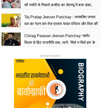
की नर्सरी से निकले कन्हैया का जेएनयू में बजा डंका,
शिक्षा को मानते हैं समाज के बदलाव का हथियार
Tej Pratap Jeevan Parichay : जनशक्ति जनता
दल का गठन कर तेज प्रताप यादव परिवार और पिता की
पार्टी को दे रहे हैं चुनौती, विवादों से है गहरा नाता
Chirag Paswan Jeevan Parichay: फ्लॉप
फिल्म से हिट राजनीति तक, जानें- 'मिले न मिले हम' के
हीरो चिराग पासवान के केंद्रीय मंत्री बनने का सफर
ADVERTISEMENT