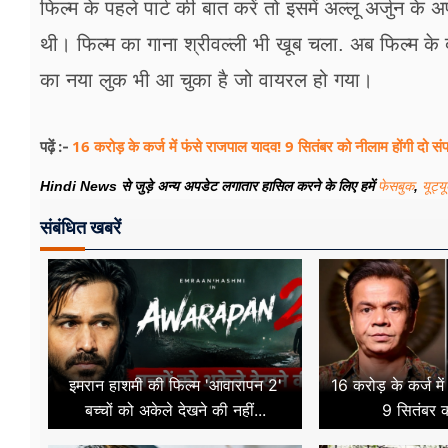
फिल्म के पहले पार्ट की बात करें तो इसमें अल्लू अर्जुन क
थी। फिल्म का गाना श्रीवल्ली भी खूब चला. अब फिल्म के द
का नया लुक भी आ चुका है जो वायरल हो गया।
16 करोड़ के कर्ज में फंसे राजपाल यादव! 9 सितंबर को नीलाम होंगी दो संपत्
पढ़ें :-
Hindi News से जुड़े अन्य अपडेट लगातार हासिल करने के लिए हमें
फेसबुक
,
यूट्य
संबंधित खबरें
इमरान हाशमी की फिल्म 'आवारापन 2'
16 करोड़ के कर्ज मे
बच्चों को अकेले देखने की नहीं...
9 सितंबर क