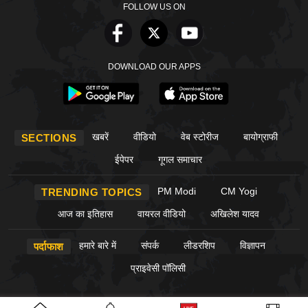
FOLLOW US ON
DOWNLOAD OUR APPS
खबरें
वीडियो
वेब स्टोरीज
बायोग्राफी
SECTIONS
ईपेपर
गूगल समाचार
PM Modi
CM Yogi
TRENDING TOPICS
आज का इतिहास
वायरल वीडियो
अखिलेश यादव
हमारे बारे में
संपर्क
लीडरशिप
विज्ञापन
पर्दाफाश
प्राइवेसी पॉलिसी