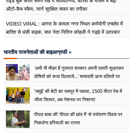
राइड बुक करते समय रखें ये सावधानियां, बारिश के मौसम में बढ़ा
ऑटो-कैब स्कैम, जानें सुरक्षित सफर का तरीका
VIDEO VIRAL : आगरा के कमला नगर स्थित कर्मयोगी एन्क्लेव में
बारिश से धंसी सड़क, सपा नेता नितिन कोहली ने गड्ढे में उतरकर
मापी विकास की गहराई
भारतीय राजनेताओं की बाइआग्रफी »
'अभी भी मौक़ा है गुजरात सरकार अपनी ग़लती सुधारकर
दोषियों को सजा दिलवाये...' मायावती ऊना दलितों पर
अत्याचार मामले में हुईं आगबबूला
'जमुई' की बेटी का जयपुर में जलवा, 1500 मीटर रेस में
जीता सिल्वर, अब नेशनल पर निशाना!
पीपल बाबा की 'पीपल की छांव में' से पर्यावरण दिवस पर
निकलेगा हरियाली का रास्ता