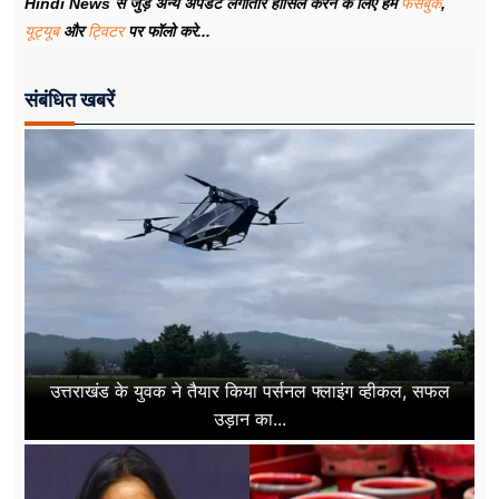
Hindi News से जुड़े अन्य अपडेट लगातार हासिल करने के लिए हमें
फेसबुक
,
यूट्यूब
और
ट्विटर
पर फॉलो करे...
संबंधित खबरें
उत्तराखंड के युवक ने तैयार किया पर्सनल फ्लाइंग व्हीकल, सफल
उड़ान का...