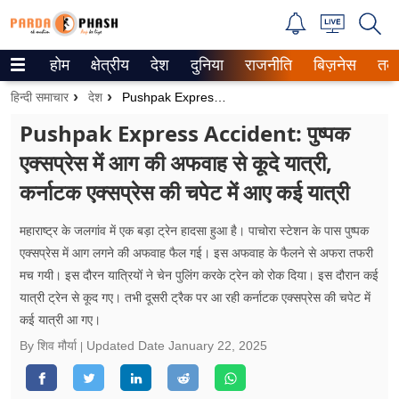
होम
क्षेत्रीय
देश
दुनिया
राजनीति
बिज़नेस
तक
Trending on Google News
हिन्दी समाचार
देश
Pushpak Express Accident: पुष्पक एक्सप्रेस में आग की अफवाह से कूदे यात्री, कर्नाटक एक्सप्रेस की चपेट में आए कई यात्री
ePaper
Pushpak Express Accident: पुष्पक
एक्सप्रेस में आग की अफवाह से कूदे यात्री,
वेब स्टोरीज
कर्नाटक एक्सप्रेस की चपेट में आए कई यात्री
उत्तर प्रदेश
महाराष्ट्र के जलगांव में एक बड़ा ट्रेन हादसा हुआ है। पाचोरा स्टेशन के पास पुष्पक
गैलरी
एक्सप्रेस में आग लगने की अफवाह फैल गई। इस अफवाह के फैलने से अफरा तफरी
मच गयी। इस दौरन यात्रियों ने चेन पुलिंग करके ट्रेन को रोक दिया। इस दौरान कई
वीडियो
यात्री ट्रेन से कूद गए। तभी दूसरी ट्रैक पर आ रही कर्नाटक एक्सप्रेस की चपेट में
कई यात्री आ गए।
रिलेशनशिप
By शिव मौर्या
Updated Date
January 22, 2025
जीवन मंत्रा