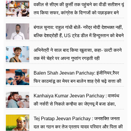
वकील से सीएम की कुर्सी तक पहुंचने का वीडी सतीशन यूं
तय किया सफर, कांग्रेस के दिग्गजों को पछाड़कर बने
जननेता
बंगाल चुनाव: राहुल गांधी बोलें- नरेंद्र मोदी देशभक्त नहीं,
बल्कि देशद्रोही हैं, US ट्रेड डील में हिन्दुस्तान को बेचने
का काम किया
अभिनेत्री ने साल बाद किया खुलासा, कहा- उल्टी करने
तक मेरे चेहरे पर अपना गुप्तांग रगड़ती रही
Balen Shah Jeevan Parichay: इंजीनियर,रैपर
फिर काठमांडू का मेयर बन बालेन शाह ऐसे चढ़े सत्ता की
सीढ़ियां, अब चलाएंगे नेपाल सरकार
Kanhaiya Kumar Jeevan Parichay : वामपंथ
की नर्सरी से निकले कन्हैया का जेएनयू में बजा डंका,
शिक्षा को मानते हैं समाज के बदलाव का हथियार
Tej Pratap Jeevan Parichay : जनशक्ति जनता
दल का गठन कर तेज प्रताप यादव परिवार और पिता की