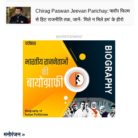
पार्टी को दे रहे हैं चुनौती, विवादों से है गहरा नाता
Chirag Paswan Jeevan Parichay: फ्लॉप फिल्म
से हिट राजनीति तक, जानें- 'मिले न मिले हम' के हीरो
चिराग पासवान के केंद्रीय मंत्री बनने का सफर
ADVERTISEMENT
मनोरंजन »