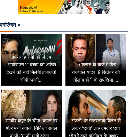
मनोरंजन »
इमरान हाशमी की फिल्म
'आवारापन 2' बच्चों को अकेले
16 करोड़ के कर्ज में फंसे
देखने की नहीं मिलेगी इजाजत!
राजपाल यादव! 9 सितंबर को
सीबीएफसी...
नीलाम होंगी दो संपत्तियां,...
रणबीर कपूर के 'बीफ' बयान पर
‘गजनी’ के खतरनाक विलेन से
फिर मचा बवाल, निकिता रावल
लेकर ‘छावा’ तक दमदार छाप
बोलीं- 'माफी मांगो वरना...
छोड़ने वाले बॉलीवुड के मशहूर...