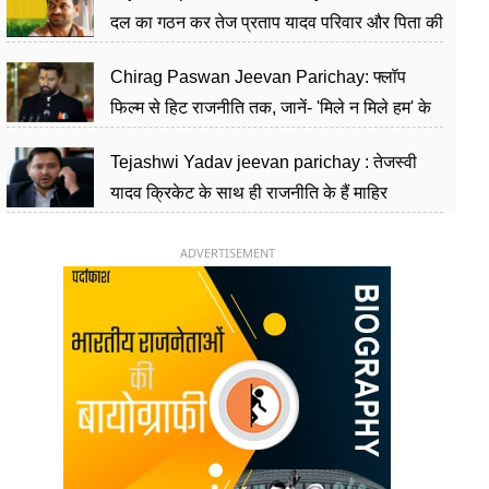
दल का गठन कर तेज प्रताप यादव परिवार और पिता की
पार्टी को दे रहे हैं चुनौती, विवादों से है गहरा नाता
Chirag Paswan Jeevan Parichay: फ्लॉप
फिल्म से हिट राजनीति तक, जानें- 'मिले न मिले हम' के
हीरो चिराग पासवान के केंद्रीय मंत्री बनने का सफर
Tejashwi Yadav jeevan parichay : तेजस्वी
यादव क्रिकेट के साथ ही राजनीति के हैं माहिर
खिलाड़ी, 26 साल की उम्र में संभाली डिप्टी सीएम की
कुर्सी
ADVERTISEMENT