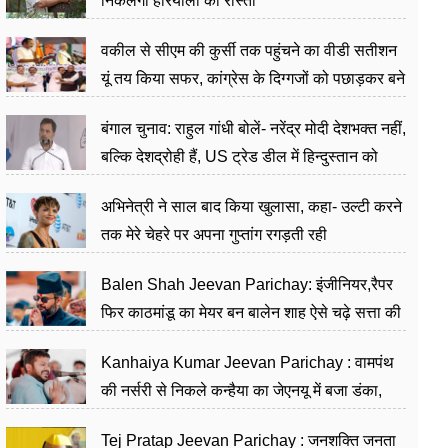
निकलेगा हरियाली का रास्ता
वकील से सीएम की कुर्सी तक पहुंचने का वीडी सतीशन
यूं तय किया सफर, कांग्रेस के दिग्गजों को पछाड़कर बने
जननेता
बंगाल चुनाव: राहुल गांधी बोलें- नरेंद्र मोदी देशभक्त नहीं,
बल्कि देशद्रोही हैं, US ट्रेड डील में हिन्दुस्तान को
बेचने का काम किया
अभिनेत्री ने साल बाद किया खुलासा, कहा- उल्टी करने
तक मेरे चेहरे पर अपना गुप्तांग रगड़ती रही
Balen Shah Jeevan Parichay: इंजीनियर,रैपर
फिर काठमांडू का मेयर बन बालेन शाह ऐसे चढ़े सत्ता की
सीढ़ियां, अब चलाएंगे नेपाल सरकार
Kanhaiya Kumar Jeevan Parichay : वामपंथ
की नर्सरी से निकले कन्हैया का जेएनयू में बजा डंका,
शिक्षा को मानते हैं समाज के बदलाव का हथियार
Tej Pratap Jeevan Parichay : जनशक्ति जनता