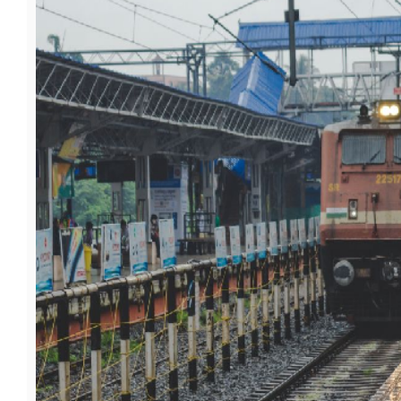
फूड
सेहत
ब्‍यूटी
जॉब्स
शिक्षा
अन्य खबरें