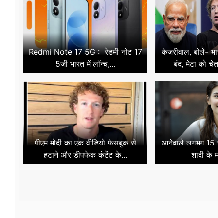
Redmi Note 17 5G : रेडमी नोट 17
केजरीवाल, बोले- भारत
5जी भारत में लॉन्च,...
बंद, मेटा को चे
पीएम मोदी का एक वीडियो फेसबुक से
आनेवाले लगभग 15 से
हटाने और डीपफेक कंटेंट के...
शादी के मा