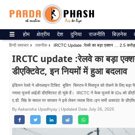
Trending on Google News
होम
क्षेत्रीय
देश
दुनिया
राजनीति
बिज़नेस
ePaper
हिन्दी समाचार
तकनीक
वेब स्टोरीज
IRCTC update :रेलवे का बड़ा एक
डीएक्टिवेट, इन नियमों में हुआ बदलाव
उत्तर प्रदेश
गैलरी
इंडियन रेलवे ने ऑनलाइन टिकिट बुकिंग सिस्टम में मिसयूज को रोकने के लिए बड़ा 
ज्‍यादा यूजर्स आईडी डीएक्टिवट हो चुके हैं। IRCTC ने फेक यूजर्स के IDs को डीएक
वीडियो
ए.डी. सिंह के सवाल पर सरकार ने इसे लेकर जवाब दिया।इन सभी अकाउंट के डीएक्टिव
रिलेशनशिप
By Aakansha Upadhyay
Updated Date
July 26, 2025
जीवन मंत्रा