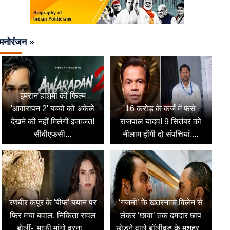
मनोरंजन »
इमरान हाशमी की फिल्म
'आवारापन 2' बच्चों को अकेले
16 करोड़ के कर्ज में फंसे
देखने की नहीं मिलेगी इजाजत!
राजपाल यादव! 9 सितंबर को
सीबीएफसी...
नीलाम होंगी दो संपत्तियां,...
रणबीर कपूर के 'बीफ' बयान पर
‘गजनी’ के खतरनाक विलेन से
फिर मचा बवाल, निकिता रावल
लेकर ‘छावा’ तक दमदार छाप
बोलीं- 'माफी मांगो वरना...
छोड़ने वाले बॉलीवुड के मशहूर...