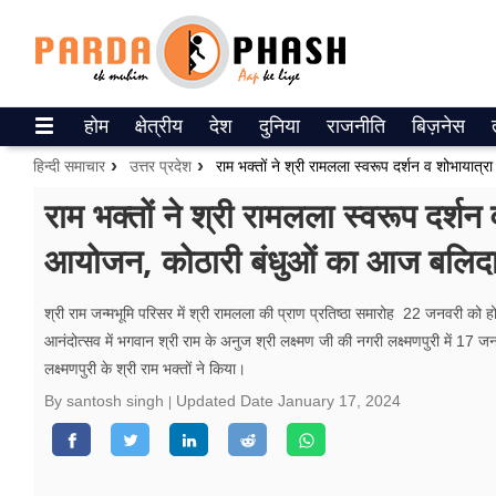
Trending on Google News
होम
क्षेत्रीय
देश
दुनिया
राजनीति
बिज़नेस
ePaper
हिन्दी समाचार
उत्तर प्रदेश
वेब स्टोरीज
राम भक्तों ने श्री रामलला स्वरूप दर्शन 
आयोजन, कोठारी बंधुओं का आज बलिदान ह
उत्तर प्रदेश
गैलरी
श्री राम जन्मभूमि परिसर में श्री रामलला की प्राण प्रतिष्ठा समारोह 22 जनवरी को होन
आनंदोत्सव में भगवान श्री राम के अनुज श्री लक्ष्मण जी की नगरी लक्ष्मणपुरी में 17
वीडियो
लक्ष्मणपुरी के श्री राम भक्तों ने किया।
रिलेशनशिप
By santosh singh
Updated Date
January 17, 2024
जीवन मंत्रा