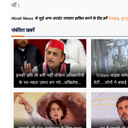
थीं।
Hindi News से जुड़े अन्य अपडेट लगातार हासिल करने के लिए हमें
फेसबुक
,
यूट्य
संबंधित खबरें
इनकी छवि तो बनी नहीं लेकिन अधिकारियों
Video-बाइक समेत न
के घर-महल ज़रूर बन गये...अखिलेश...
बेटी… लोगों ने बचाई