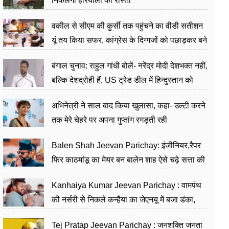
निकलेगा हरियाली का रास्ता
वकील से सीएम की कुर्सी तक पहुंचने का वीडी सतीशन
यूं तय किया सफर, कांग्रेस के दिग्गजों को पछाड़कर बने
जननेता
बंगाल चुनाव: राहुल गांधी बोलें- नरेंद्र मोदी देशभक्त नहीं,
बल्कि देशद्रोही हैं, US ट्रेड डील में हिन्दुस्तान को
बेचने का काम किया
अभिनेत्री ने साल बाद किया खुलासा, कहा- उल्टी करने
तक मेरे चेहरे पर अपना गुप्तांग रगड़ती रही
Balen Shah Jeevan Parichay: इंजीनियर,रैपर
फिर काठमांडू का मेयर बन बालेन शाह ऐसे चढ़े सत्ता की
सीढ़ियां, अब चलाएंगे नेपाल सरकार
Kanhaiya Kumar Jeevan Parichay : वामपंथ
की नर्सरी से निकले कन्हैया का जेएनयू में बजा डंका,
शिक्षा को मानते हैं समाज के बदलाव का हथियार
Tej Pratap Jeevan Parichay : जनशक्ति जनता