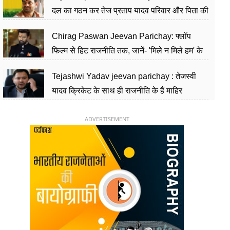
दल का गठन कर तेज प्रताप यादव परिवार और पिता की
पार्टी को दे रहे हैं चुनौती, विवादों से है गहरा नाता
Chirag Paswan Jeevan Parichay: फ्लॉप
फिल्म से हिट राजनीति तक, जानें- 'मिले न मिले हम' के
हीरो चिराग पासवान के केंद्रीय मंत्री बनने का सफर
Tejashwi Yadav jeevan parichay : तेजस्वी
यादव क्रिकेट के साथ ही राजनीति के हैं माहिर
खिलाड़ी, 26 साल की उम्र में संभाली डिप्टी सीएम की
कुर्सी
ADVERTISEMENT