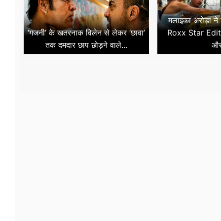
मलाइका अरोड़ा ने
‘गजनी’ के खतरनाक विलेन से लेकर ‘छावा’
Roxx Star Edit
तक दमदार छाप छोड़ने वाले...
और