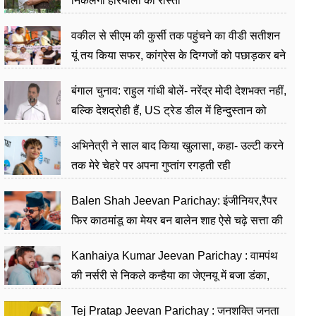
निकलेगा हरियाली का रास्ता
वकील से सीएम की कुर्सी तक पहुंचने का वीडी सतीशन
यूं तय किया सफर, कांग्रेस के दिग्गजों को पछाड़कर बने
जननेता
बंगाल चुनाव: राहुल गांधी बोलें- नरेंद्र मोदी देशभक्त नहीं,
बल्कि देशद्रोही हैं, US ट्रेड डील में हिन्दुस्तान को
बेचने का काम किया
अभिनेत्री ने साल बाद किया खुलासा, कहा- उल्टी करने
तक मेरे चेहरे पर अपना गुप्तांग रगड़ती रही
Balen Shah Jeevan Parichay: इंजीनियर,रैपर
फिर काठमांडू का मेयर बन बालेन शाह ऐसे चढ़े सत्ता की
सीढ़ियां, अब चलाएंगे नेपाल सरकार
Kanhaiya Kumar Jeevan Parichay : वामपंथ
की नर्सरी से निकले कन्हैया का जेएनयू में बजा डंका,
शिक्षा को मानते हैं समाज के बदलाव का हथियार
Tej Pratap Jeevan Parichay : जनशक्ति जनता