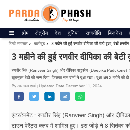
Trending on Google News
होम
क्षेत्रीय
देश
दुनिया
राजनीति
बिज़नेस
ePaper
हिन्दी समाचार
बॉलीवुड
3 महीने की हुई रणवीर दीपिका की बेटी दुआ, देखें तस्वीर
वेब स्टोरीज
3 महीने की हुई रणवीर दीपिका की बेटी द
उत्तर प्रदेश
रणवीर सिंह (Ranveer Singh) और दीपिका पादुकोण (Deepika Padukone) इस सितंब
खूबसूरत बेटी को जन्म दिया, जिसका नाम दोनों ने दुआ रखा। दुआ अब 3 महीने की हो 
गैलरी
By आराधना शर्मा
Updated Date
December 11, 2024
वीडियो
रिलेशनशिप
एंटरटेनमेंट : रणवीर सिंह (Ranveer Singh) और दीपिक
जीवन मंत्रा
टाउन पेरेंट्स क्लब में शामिल हुए। इस जोड़े ने 8 सितंबर