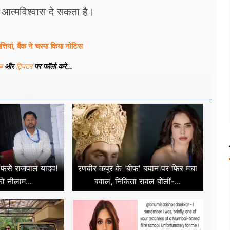
 आत्मविश्वास दे सकता है।
तियां, बैंक ने चस्पा किया नोटिस
ूब
और
ट्विटर
पर फॉलो करे...
ं फंसे राजपाल यादव!
रणबीर कपूर के 'बीफ' बयान पर फिर मचा
ो नीलाम...
बवाल, निकिता रावल बोलीं-...