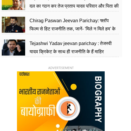
दल का गठन कर तेज प्रताप यादव परिवार और पिता की
पार्टी को दे रहे हैं चुनौती, विवादों से है गहरा नाता
Chirag Paswan Jeevan Parichay: फ्लॉप
फिल्म से हिट राजनीति तक, जानें- 'मिले न मिले हम' के
हीरो चिराग पासवान के केंद्रीय मंत्री बनने का सफर
Tejashwi Yadav jeevan parichay : तेजस्वी
यादव क्रिकेट के साथ ही राजनीति के हैं माहिर
खिलाड़ी, 26 साल की उम्र में संभाली डिप्टी सीएम की
कुर्सी
ADVERTISEMENT