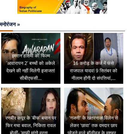
मनोरंजन »
इमरान हाशमी की फिल्म
'आवारापन 2' बच्चों को अकेले
16 करोड़ के कर्ज में फंसे
देखने की नहीं मिलेगी इजाजत!
राजपाल यादव! 9 सितंबर को
सीबीएफसी...
नीलाम होंगी दो संपत्तियां,...
रणबीर कपूर के 'बीफ' बयान पर
‘गजनी’ के खतरनाक विलेन से
फिर मचा बवाल, निकिता रावल
लेकर ‘छावा’ तक दमदार छाप
बोलीं- 'माफी मांगो वरना...
छोड़ने वाले बॉलीवुड के मशहूर...