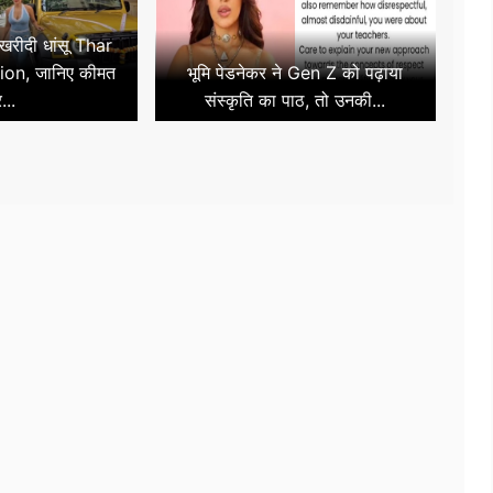
 खरीदी धांसू Thar
ion, जानिए कीमत
भूमि पेडनेकर ने Gen Z को पढ़ाया
...
संस्कृति का पाठ, तो उनकी...