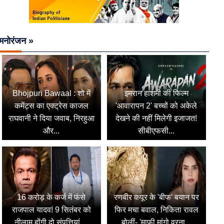
मनोरंजन »
Bhojpuri Bawaal : शो में
इमरान हाशमी की फिल्म
कमेंट्स का एक्ट्रेस काजल
'आवारापन 2' बच्चों को अकेले
राघवानी ने दिया जवाब, निरहुआ
देखने की नहीं मिलेगी इजाजत!
और...
सीबीएफसी...
16 करोड़ के कर्ज में फंसे
रणबीर कपूर के 'बीफ' बयान पर
राजपाल यादव! 9 सितंबर को
फिर मचा बवाल, निकिता रावल
नीलाम होंगी दो संपत्तियां,...
बोलीं- 'माफी मांगो वरना...