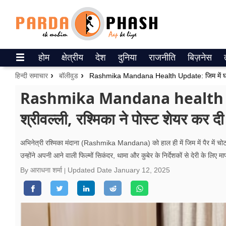
Trending on Google News
होम
क्षेत्रीय
देश
दुनिया
राजनीति
बिज़नेस
ePaper
हिन्दी समाचार
बॉलीवुड
वेब स्टोरीज
Rashmika Mandana health upd
श्रीवल्ली, रश्मिका ने पोस्ट शेयर कर द
उत्तर प्रदेश
गैलरी
अभिनेत्री रश्मिका मंदाना (Rashmika Mandana) को हाल ही में जिम में पैर में चोट 
उन्होंने अपनी आने वाली फिल्मों सिकंदर, थामा और कुबेर के निर्देशकों से देरी के लि
वीडियो
By आराधना शर्मा
Updated Date
January 12, 2025
रिलेशनशिप
जीवन मंत्रा