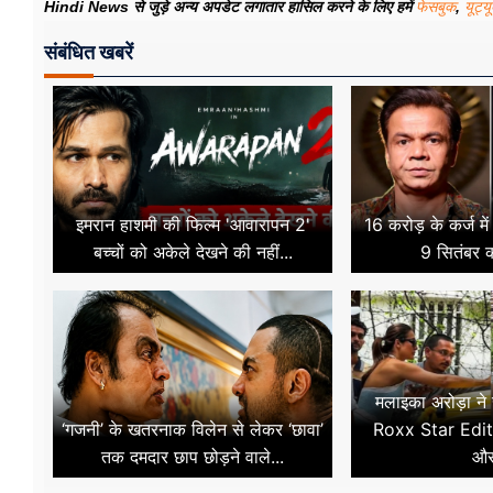
Hindi News से जुड़े अन्य अपडेट लगातार हासिल करने के लिए हमें
फेसबुक
,
यूट्य
संबंधित खबरें
इमरान हाशमी की फिल्म 'आवारापन 2'
16 करोड़ के कर्ज मे
बच्चों को अकेले देखने की नहीं...
9 सितंबर क
मलाइका अरोड़ा ने
‘गजनी’ के खतरनाक विलेन से लेकर ‘छावा’
Roxx Star Edit
तक दमदार छाप छोड़ने वाले...
और