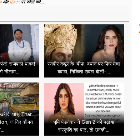
ूब
और
ट्विटर
पर फॉलो करे...
ं फंसे राजपाल यादव!
रणबीर कपूर के 'बीफ' बयान पर फिर मचा
ो नीलाम...
बवाल, निकिता रावल बोलीं-...
 खरीदी धांसू Thar
ion, जानिए कीमत
भूमि पेडनेकर ने Gen Z को पढ़ाया
...
संस्कृति का पाठ, तो उनकी...