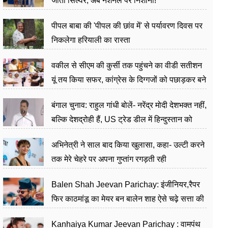
जीता सिल्वर, अब नेशनल पर निशाना!
पीपल बाबा की 'पीपल की छांव में' से पर्यावरण दिवस पर
निकलेगा हरियाली का रास्ता
वकील से सीएम की कुर्सी तक पहुंचने का वीडी सतीशन
यूं तय किया सफर, कांग्रेस के दिग्गजों को पछाड़कर बने
जननेता
बंगाल चुनाव: राहुल गांधी बोलें- नरेंद्र मोदी देशभक्त नहीं,
बल्कि देशद्रोही हैं, US ट्रेड डील में हिन्दुस्तान को
बेचने का काम किया
अभिनेत्री ने साल बाद किया खुलासा, कहा- उल्टी करने
तक मेरे चेहरे पर अपना गुप्तांग रगड़ती रही
Balen Shah Jeevan Parichay: इंजीनियर,रैपर
फिर काठमांडू का मेयर बन बालेन शाह ऐसे चढ़े सत्ता की
सीढ़ियां, अब चलाएंगे नेपाल सरकार
Kanhaiya Kumar Jeevan Parichay : वामपंथ