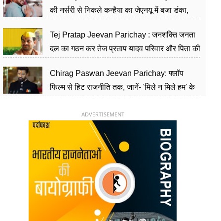
की नर्सरी से निकले कन्हैया का जेएनयू में बजा डंका,
शिक्षा को मानते हैं समाज के बदलाव का हथियार
Tej Pratap Jeevan Parichay : जनशक्ति जनता
दल का गठन कर तेज प्रताप यादव परिवार और पिता की
पार्टी को दे रहे हैं चुनौती, विवादों से है गहरा नाता
Chirag Paswan Jeevan Parichay: फ्लॉप
फिल्म से हिट राजनीति तक, जानें- 'मिले न मिले हम' के
हीरो चिराग पासवान के केंद्रीय मंत्री बनने का सफर
ADVERTISEMENT