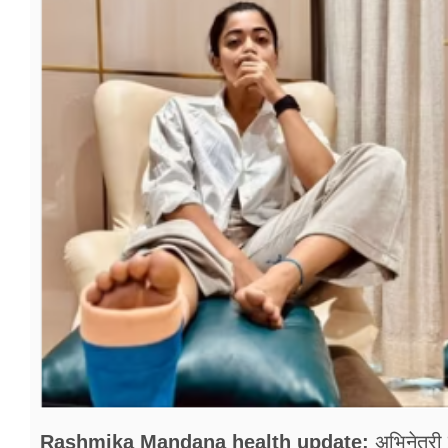
फूड
सेहत
ब्‍यूटी
जॉब्स
शिक्षा
अन्य खबरें
Rashmika Mandana health update:
अभिनेत्री