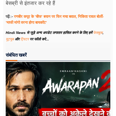
बेसब्री से इंतजार कर रहे हैं
रणबीर कपूर के 'बीफ' बयान पर फिर मचा बवाल, निकिता रावल बोलीं-
पढ़ें :-
'माफी मांगो वरना होगा बायकॉट'
Hindi News से जुड़े अन्य अपडेट लगातार हासिल करने के लिए हमें
फेसबुक
,
यूट्यूब
और
ट्विटर
पर फॉलो करे...
संबंधित खबरें