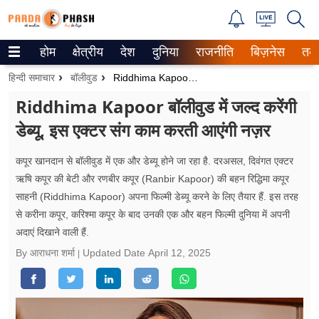
होम
क्षेत्रीय
देश
दुनिया
राजनीति
बिज़नेस
तक
Trending on Google News
हिन्दी समाचार
बॉलीवुड
Riddhima Kapoor बॉलीवुड में जल्द करेंगी डेब्यू, इस एक्टर संग काम करती आएंगी नज़र
ePaper
Riddhima Kapoor बॉलीवुड में जल्द करेंगी
डेब्यू, इस एक्टर संग काम करती आएंगी नज़र
वेब स्टोरीज
उत्तर प्रदेश
कपूर खानदान से बॉलीवुड में एक और डेब्यू होने जा रहा है. दरअसल, दिवंगत एक्टर
ऋषि कपूर की बेटी और रणबीर कपूर (Ranbir Kapoor) की बहन रिद्धिमा कपूर
गैलरी
साहनी (Riddhima Kapoor) अपना फिल्मी डेब्यू करने के लिए तैयार हैं. इस तरह
से करीना कपूर, करिश्मा कपूर के बाद उनकी एक और बहन फिल्मी दुनिया में अपनी
वीडियो
अदाएं दिखाने वाली हैं.
By आराधना शर्मा
Updated Date
April 12, 2025
रिलेशनशिप
जीवन मंत्रा