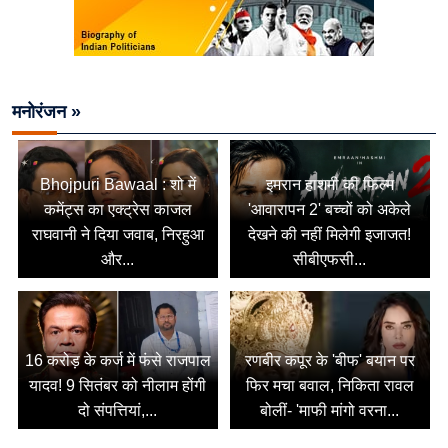
मनोरंजन »
Bhojpuri Bawaal : शो में
इमरान हाशमी की फिल्म
कमेंट्स का एक्ट्रेस काजल
'आवारापन 2' बच्चों को अकेले
राघवानी ने दिया जवाब, निरहुआ
देखने की नहीं मिलेगी इजाजत!
और...
सीबीएफसी...
16 करोड़ के कर्ज में फंसे राजपाल
रणबीर कपूर के 'बीफ' बयान पर
यादव! 9 सितंबर को नीलाम होंगी
फिर मचा बवाल, निकिता रावल
दो संपत्तियां,...
बोलीं- 'माफी मांगो वरना...