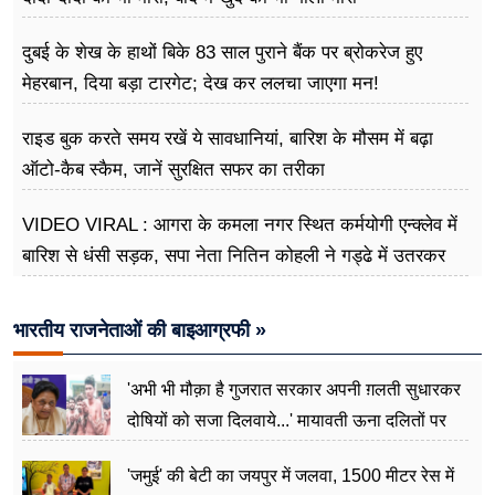
दुबई के शेख के हाथों बिके 83 साल पुराने बैंक पर ब्रोकरेज हुए
मेहरबान, दिया बड़ा टारगेट; देख कर ललचा जाएगा मन!
राइड बुक करते समय रखें ये सावधानियां, बारिश के मौसम में बढ़ा
ऑटो-कैब स्कैम, जानें सुरक्षित सफर का तरीका
VIDEO VIRAL : आगरा के कमला नगर स्थित कर्मयोगी एन्क्लेव में
बारिश से धंसी सड़क, सपा नेता नितिन कोहली ने गड्ढे में उतरकर
मापी विकास की गहराई
भारतीय राजनेताओं की बाइआग्रफी »
'अभी भी मौक़ा है गुजरात सरकार अपनी ग़लती सुधारकर
दोषियों को सजा दिलवाये...' मायावती ऊना दलितों पर
अत्याचार मामले में हुईं आगबबूला
'जमुई' की बेटी का जयपुर में जलवा, 1500 मीटर रेस में