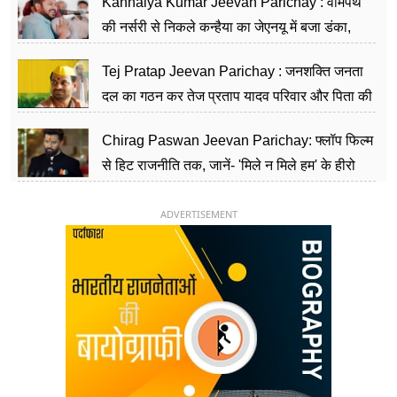
Kanhaiya Kumar Jeevan Parichay : वामपंथ
की नर्सरी से निकले कन्हैया का जेएनयू में बजा डंका,
शिक्षा को मानते हैं समाज के बदलाव का हथियार
Tej Pratap Jeevan Parichay : जनशक्ति जनता
दल का गठन कर तेज प्रताप यादव परिवार और पिता की
पार्टी को दे रहे हैं चुनौती, विवादों से है गहरा नाता
Chirag Paswan Jeevan Parichay: फ्लॉप फिल्म
से हिट राजनीति तक, जानें- 'मिले न मिले हम' के हीरो
चिराग पासवान के केंद्रीय मंत्री बनने का सफर
ADVERTISEMENT