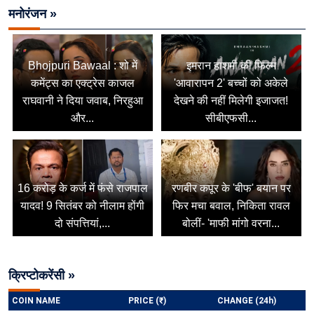
मनोरंजन »
Bhojpuri Bawaal : शो में
इमरान हाशमी की फिल्म
कमेंट्स का एक्ट्रेस काजल
'आवारापन 2' बच्चों को अकेले
राघवानी ने दिया जवाब, निरहुआ
देखने की नहीं मिलेगी इजाजत!
और...
सीबीएफसी...
16 करोड़ के कर्ज में फंसे राजपाल
रणबीर कपूर के 'बीफ' बयान पर
यादव! 9 सितंबर को नीलाम होंगी
फिर मचा बवाल, निकिता रावल
दो संपत्तियां,...
बोलीं- 'माफी मांगो वरना...
क्रिप्टोकरेंसी »