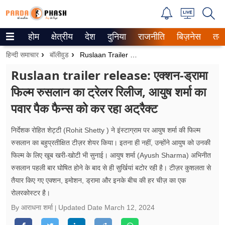
होम
क्षेत्रीय
देश
दुनिया
राजनीति
बिज़नेस
तक
Trending on Google News
हिन्दी समाचार
बॉलीवुड
Ruslaan Trailer Release: एक्शन-ड्रामा फिल्म रुसलान का ट्रेलर रिलीज, आयुष शर्मा का पवार पैक फैन्स को कर रहा अट्रैक्ट
ePaper
Ruslaan trailer release: एक्शन-ड्रामा
फिल्म रुसलान का ट्रेलर रिलीज, आयुष शर्मा का
वेब स्टोरीज
पवार पैक फैन्स को कर रहा अट्रैक्ट
उत्तर प्रदेश
निर्देशक रोहित शेट्टी (Rohit Shetty ) ने इंस्टाग्राम पर आयुष शर्मा की फिल्म
गैलरी
रुसलान का बहुप्रतीक्षित टीज़र शेयर किया। इतना ही नहीं, उन्होंने आयुष को उनकी
फिल्म के लिए खूब खरी-खोटी भी सुनाई। आयुष शर्मा (Ayush Sharma) अभिनीत
वीडियो
रुसलान पहली बार घोषित होने के बाद से ही सुर्खियां बटोर रही है। टीज़र कुशलता से
तैयार किए गए एक्शन, इमोशन, ड्रामा और इनके बीच की हर चीज़ का एक
रिलेशनशिप
रोलरकोस्टर है।
जीवन मंत्रा
By आराधना शर्मा
Updated Date
March 12, 2024