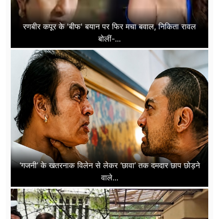
रणबीर कपूर के 'बीफ' बयान पर फिर मचा बवाल, निकिता रावल
बोलीं-...
‘गजनी’ के खतरनाक विलेन से लेकर ‘छावा’ तक दमदार छाप छोड़ने
वाले...