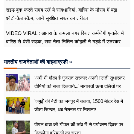
राइड बुक करते समय रखें ये सावधानियां, बारिश के मौसम में बढ़ा
ऑटो-कैब स्कैम, जानें सुरक्षित सफर का तरीका
VIDEO VIRAL : आगरा के कमला नगर स्थित कर्मयोगी एन्क्लेव में
बारिश से धंसी सड़क, सपा नेता नितिन कोहली ने गड्ढे में उतरकर
मापी विकास की गहराई
भारतीय राजनेताओं की बाइआग्रफी »
'अभी भी मौक़ा है गुजरात सरकार अपनी ग़लती सुधारकर
दोषियों को सजा दिलवाये...' मायावती ऊना दलितों पर
अत्याचार मामले में हुईं आगबबूला
'जमुई' की बेटी का जयपुर में जलवा, 1500 मीटर रेस में
जीता सिल्वर, अब नेशनल पर निशाना!
पीपल बाबा की 'पीपल की छांव में' से पर्यावरण दिवस पर
निकलेगा हरियाली का रास्ता