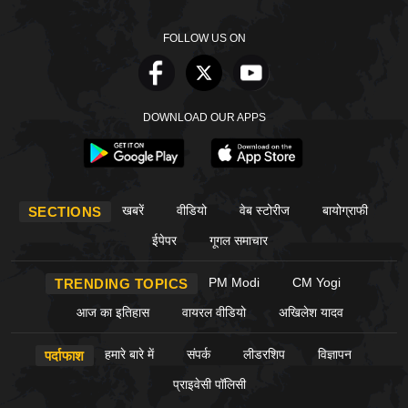
FOLLOW US ON
DOWNLOAD OUR APPS
खबरें
वीडियो
वेब स्टोरीज
बायोग्राफी
SECTIONS
ईपेपर
गूगल समाचार
PM Modi
CM Yogi
TRENDING TOPICS
आज का इतिहास
वायरल वीडियो
अखिलेश यादव
हमारे बारे में
संपर्क
लीडरशिप
विज्ञापन
पर्दाफाश
प्राइवेसी पॉलिसी