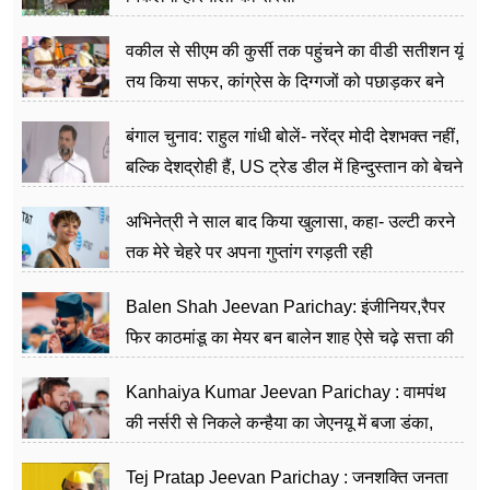
वकील से सीएम की कुर्सी तक पहुंचने का वीडी सतीशन यूं
तय किया सफर, कांग्रेस के दिग्गजों को पछाड़कर बने
जननेता
बंगाल चुनाव: राहुल गांधी बोलें- नरेंद्र मोदी देशभक्त नहीं,
बल्कि देशद्रोही हैं, US ट्रेड डील में हिन्दुस्तान को बेचने
का काम किया
अभिनेत्री ने साल बाद किया खुलासा, कहा- उल्टी करने
तक मेरे चेहरे पर अपना गुप्तांग रगड़ती रही
Balen Shah Jeevan Parichay: इंजीनियर,रैपर
फिर काठमांडू का मेयर बन बालेन शाह ऐसे चढ़े सत्ता की
सीढ़ियां, अब चलाएंगे नेपाल सरकार
Kanhaiya Kumar Jeevan Parichay : वामपंथ
की नर्सरी से निकले कन्हैया का जेएनयू में बजा डंका,
शिक्षा को मानते हैं समाज के बदलाव का हथियार
Tej Pratap Jeevan Parichay : जनशक्ति जनता