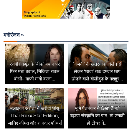
मनोरंजन »
रणबीर कपूर के 'बीफ' बयान पर
‘गजनी’ के खतरनाक विलेन से
फिर मचा बवाल, निकिता रावल
लेकर ‘छावा’ तक दमदार छाप
बोलीं- 'माफी मांगो वरना...
छोड़ने वाले बॉलीवुड के मशहूर...
मलाइका अरोड़ा ने खरीदी धांसू
भूमि पेडनेकर ने Gen Z को
Thar Roxx Star Edition,
पढ़ाया संस्कृति का पाठ, तो उनकी
जानिए कीमत और शानदार फीचर्स
ही टीचर ने...