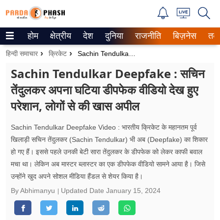
होम
क्षेत्रीय
देश
दुनिया
राजनीति
बिज़नेस
तक
Trending on Google News
हिन्दी समाचार
क्रिकेट
Sachin Tendulkar Deepfake : सचिन तेंदुलकर अपना घटिया डीपफेक वीडियो देख हुए परेशान, लोगों से की खास अपील
ePaper
Sachin Tendulkar Deepfake : सचिन
तेंदुलकर अपना घटिया डीपफेक वीडियो देख हुए
वेब स्टोरीज
परेशान, लोगों से की खास अपील
उत्तर प्रदेश
Sachin Tendulkar Deepfake Video : भारतीय क्रिकेट के महानतम पूर्व
गैलरी
खिलाड़ी सचिन तेंदुलकर (Sachin Tendulkar) भी अब (Deepfake) का शिकार
हो गए हैं। इससे पहले उनकी बेटी सारा तेंदुलकर के डीपफेक को लेकर काफी बवाल
वीडियो
मचा था। लेकिन अब मास्टर ब्लास्टर का एक डीपफेक वीडियो सामने आया है। जिसे
उन्होंने खुद अपने सोशल मीडिया हैंडल से शेयर किया है।
रिलेशनशिप
By Abhimanyu
Updated Date
January 15, 2024
जीवन मंत्रा