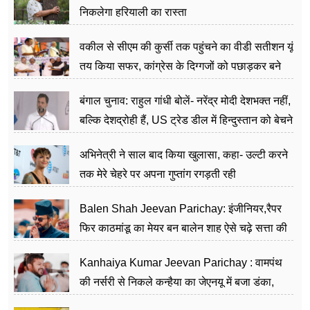
निकलेगा हरियाली का रास्ता
वकील से सीएम की कुर्सी तक पहुंचने का वीडी सतीशन यूं
तय किया सफर, कांग्रेस के दिग्गजों को पछाड़कर बने
जननेता
बंगाल चुनाव: राहुल गांधी बोलें- नरेंद्र मोदी देशभक्त नहीं,
बल्कि देशद्रोही हैं, US ट्रेड डील में हिन्दुस्तान को बेचने
का काम किया
अभिनेत्री ने साल बाद किया खुलासा, कहा- उल्टी करने
तक मेरे चेहरे पर अपना गुप्तांग रगड़ती रही
Balen Shah Jeevan Parichay: इंजीनियर,रैपर
फिर काठमांडू का मेयर बन बालेन शाह ऐसे चढ़े सत्ता की
सीढ़ियां, अब चलाएंगे नेपाल सरकार
Kanhaiya Kumar Jeevan Parichay : वामपंथ
की नर्सरी से निकले कन्हैया का जेएनयू में बजा डंका,
शिक्षा को मानते हैं समाज के बदलाव का हथियार