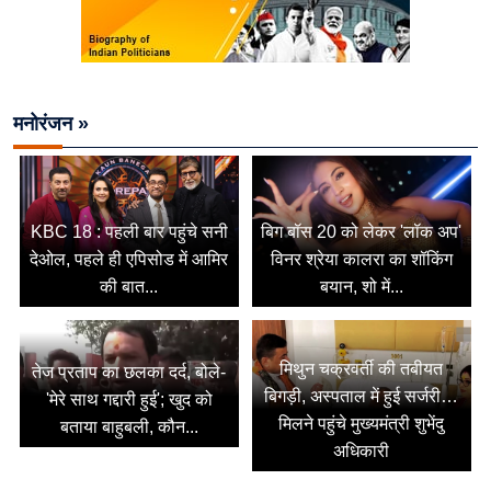
मनोरंजन »
KBC 18 : पहली बार पहुंचे सनी
बिग बॉस 20 को लेकर 'लॉक अप'
देओल, पहले ही एपिसोड में आमिर
विनर श्रेया कालरा का शॉकिंग
की बात...
बयान, शो में...
मिथुन चक्रवर्ती की तबीयत
तेज प्रताप का छलका दर्द, बोले-
बिगड़ी, अस्पताल में हुई सर्जरी…
'मेरे साथ गद्दारी हुई'; खुद को
मिलने पहुंचे मुख्यमंत्री शुभेंदु
बताया बाहुबली, कौन...
अधिकारी