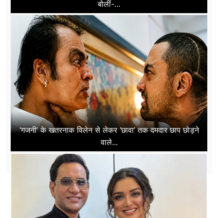
बोलीं-...
‘गजनी’ के खतरनाक विलेन से लेकर ‘छावा’ तक दमदार छाप छोड़ने
वाले...