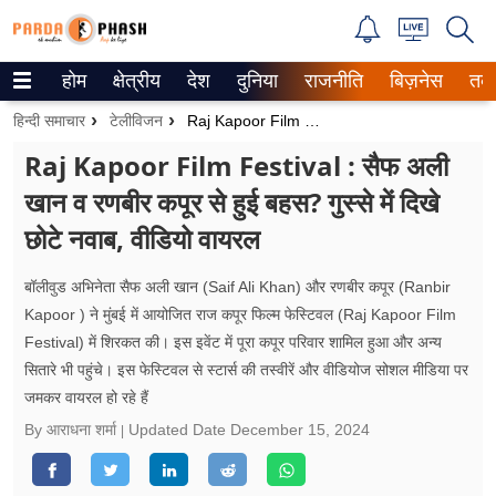
होम
क्षेत्रीय
देश
दुनिया
राजनीति
बिज़नेस
तक
Trending on Google News
हिन्दी समाचार
टेलीविजन
Raj Kapoor Film Festival : सैफ अली खान व रणबीर कपूर से हुई बहस? गुस्से में दिखे छोटे नवाब, वीडियो वायरल
ePaper
Raj Kapoor Film Festival : सैफ अली
खान व रणबीर कपूर से हुई बहस? गुस्से में दिखे
वेब स्टोरीज
छोटे नवाब, वीडियो वायरल
उत्तर प्रदेश
बॉलीवुड अभिनेता सैफ अली खान (Saif Ali Khan) और रणबीर कपूर (Ranbir
गैलरी
Kapoor ) ने मुंबई में आयोजित राज कपूर फिल्म फेस्टिवल (Raj Kapoor Film
Festival) में शिरकत की। इस इवेंट में पूरा कपूर परिवार शामिल हुआ और अन्य
वीडियो
सितारे भी पहुंचे। इस फेस्टिवल से स्टार्स की तस्वीरें और वीडियोज सोशल मीडिया पर
जमकर वायरल हो रहे हैं
रिलेशनशिप
By आराधना शर्मा
Updated Date
December 15, 2024
जीवन मंत्रा