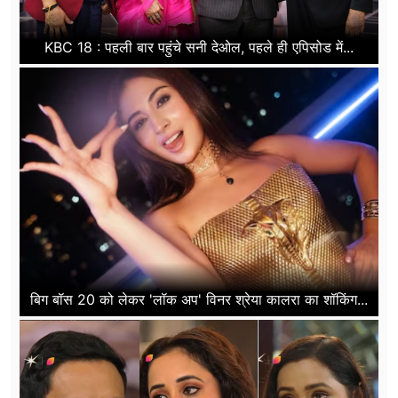
KBC 18 : पहली बार पहुंचे सनी देओल, पहले ही एपिसोड में...
बिग बॉस 20 को लेकर 'लॉक अप' विनर श्रेया कालरा का शॉकिंग...