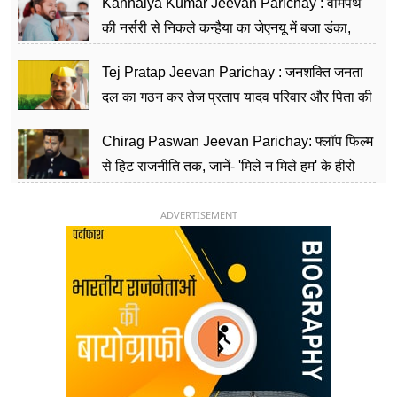
Kanhaiya Kumar Jeevan Parichay : वामपंथ
की नर्सरी से निकले कन्हैया का जेएनयू में बजा डंका,
शिक्षा को मानते हैं समाज के बदलाव का हथियार
Tej Pratap Jeevan Parichay : जनशक्ति जनता
दल का गठन कर तेज प्रताप यादव परिवार और पिता की
पार्टी को दे रहे हैं चुनौती, विवादों से है गहरा नाता
Chirag Paswan Jeevan Parichay: फ्लॉप फिल्म
से हिट राजनीति तक, जानें- 'मिले न मिले हम' के हीरो
चिराग पासवान के केंद्रीय मंत्री बनने का सफर
ADVERTISEMENT