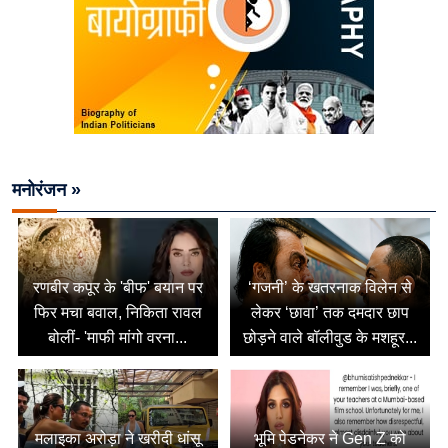
मनोरंजन »
रणबीर कपूर के 'बीफ' बयान पर
‘गजनी’ के खतरनाक विलेन से
फिर मचा बवाल, निकिता रावल
लेकर ‘छावा’ तक दमदार छाप
बोलीं- 'माफी मांगो वरना...
छोड़ने वाले बॉलीवुड के मशहूर...
मलाइका अरोड़ा ने खरीदी धांसू
भूमि पेडनेकर ने Gen Z को