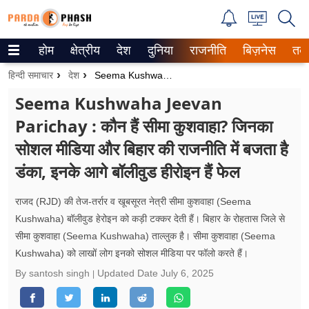
होम
क्षेत्रीय
देश
दुनिया
राजनीति
बिज़नेस
तक
Trending on Google News
हिन्दी समाचार
देश
Seema Kushwaha Jeevan Parichay : कौन हैं सीमा कुशवाहा? जिनका सोशल मीडिया और बिहार की राजनीति में बजता है डंका, इनके आगे बॉलीवुड हीरोइन हैं फेल
ePaper
Seema Kushwaha Jeevan
Parichay : कौन हैं सीमा कुशवाहा? जिनका
वेब स्टोरीज
सोशल मीडिया और बिहार की राजनीति में बजता है
उत्तर प्रदेश
डंका, इनके आगे बॉलीवुड हीरोइन हैं फेल
गैलरी
राजद (RJD) की तेज-तर्रार व खूबसूरत नेत्री सीमा कुशवाहा (Seema
वीडियो
Kushwaha) बॉलीवुड हेरोइन को कड़ी टक्कर देती हैं। बिहार के रोहतास जिले से
सीमा कुशवाहा (Seema Kushwaha) ताल्लुक है। सीमा कुशवाहा (Seema
रिलेशनशिप
Kushwaha) को लाखों लोग इनको सोशल मीडिया पर फॉलो करते हैं।
By santosh singh
Updated Date
July 6, 2025
जीवन मंत्रा