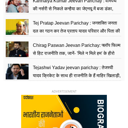
Kanhaiya Kumar Jeevan Parichay : वामपंथ
की नर्सरी से निकले कन्हैया का जेएनयू में बजा डंका,
शिक्षा को मानते हैं समाज के बदलाव का हथियार
Tej Pratap Jeevan Parichay : जनशक्ति जनता
दल का गठन कर तेज प्रताप यादव परिवार और पिता की
पार्टी को दे रहे हैं चुनौती, विवादों से है गहरा नाता
Chirag Paswan Jeevan Parichay: फ्लॉप फिल्म
से हिट राजनीति तक, जानें- 'मिले न मिले हम' के हीरो
चिराग पासवान के केंद्रीय मंत्री बनने का सफर
Tejashwi Yadav jeevan parichay : तेजस्वी
यादव क्रिकेट के साथ ही राजनीति के हैं माहिर खिलाड़ी,
26 साल की उम्र में संभाली डिप्टी सीएम की कुर्सी
ADVERTISEMENT