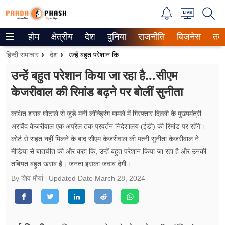
होम
क्षेत्रीय
देश
दुनिया
राजनीति
बिज़नेस
तक
Trending on Google News
हिन्दी समाचार
देश
उन्हें बहुत परेशान किया जा रहा है…सीएम केजरीवाल की रिमांड बढ़ने पर बोलीं सुनीता
ePaper
उन्हें बहुत परेशान किया जा रहा है…सीएम
केजरीवाल की रिमांड बढ़ने पर बोलीं सुनीता
वेब स्टोरीज
उत्तर प्रदेश
कथित शराब घोटाले से जुड़े मनी लॉन्ड्रिंग मामले में गिरफ्तार दिल्ली के मुख्यमंत्री
अरविंद केजरीवाल एक अप्रैल तक प्रवर्तन निदेशालय (ईडी) की रिमांड पर रहेंगे।
गैलरी
कोर्ट से राहत नहीं मिलने के बाद सीएम केजरीवाल की पत्नी सुनीता केजरीवाल ने
मीडिया से बातचीत की और कहा कि, उन्हें बहुत परेशान किया जा रहा है और उनकी
वीडियो
तबियत बहुत खराब है। जनता इसका जवाब देगी।
By शिव मौर्या
Updated Date
March 28, 2024
रिलेशनशिप
जीवन मंत्रा