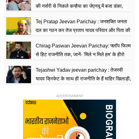
की नर्सरी से निकले कन्हैया का जेएनयू में बजा डंका,
शिक्षा को मानते हैं समाज के बदलाव का हथियार
Tej Pratap Jeevan Parichay : जनशक्ति जनता
दल का गठन कर तेज प्रताप यादव परिवार और पिता की
पार्टी को दे रहे हैं चुनौती, विवादों से है गहरा नाता
Chirag Paswan Jeevan Parichay: फ्लॉप फिल्म
से हिट राजनीति तक, जानें- 'मिले न मिले हम' के हीरो
चिराग पासवान के केंद्रीय मंत्री बनने का सफर
Tejashwi Yadav jeevan parichay : तेजस्वी
यादव क्रिकेट के साथ ही राजनीति के हैं माहिर खिलाड़ी,
26 साल की उम्र में संभाली डिप्टी सीएम की कुर्सी
ADVERTISEMENT