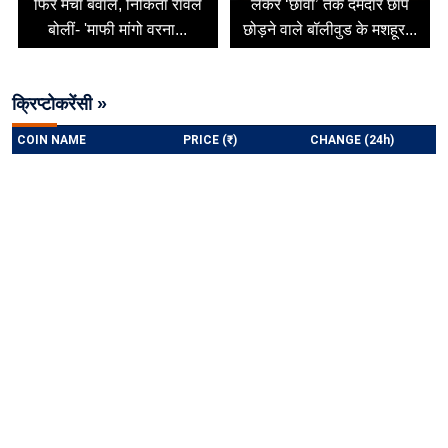
फिर मचा बवाल, निकिता रावल
लेकर ‘छावा’ तक दमदार छाप
बोलीं- 'माफी मांगो वरना...
छोड़ने वाले बॉलीवुड के मशहूर...
क्रिप्टोकरेंसी »