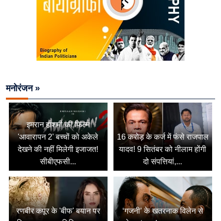
मनोरंजन »
इमरान हाशमी की फिल्म
'आवारापन 2' बच्चों को अकेले
16 करोड़ के कर्ज में फंसे राजपाल
देखने की नहीं मिलेगी इजाजत!
यादव! 9 सितंबर को नीलाम होंगी
सीबीएफसी...
दो संपत्तियां,...
रणबीर कपूर के 'बीफ' बयान पर
‘गजनी’ के खतरनाक विलेन से