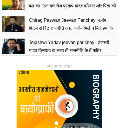
दल का गठन कर तेज प्रताप यादव परिवार और पिता की
पार्टी को दे रहे हैं चुनौती, विवादों से है गहरा नाता
Chirag Paswan Jeevan Parichay: फ्लॉप
फिल्म से हिट राजनीति तक, जानें- 'मिले न मिले हम' के
हीरो चिराग पासवान के केंद्रीय मंत्री बनने का सफर
Tejashwi Yadav jeevan parichay : तेजस्वी
यादव क्रिकेट के साथ ही राजनीति के हैं माहिर
खिलाड़ी, 26 साल की उम्र में संभाली डिप्टी सीएम की
कुर्सी
ADVERTISEMENT