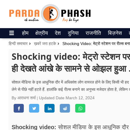
Trending on Google News
होम
क्षेत्रीय
देश
दुनिया
राजनीति
बिज़नेस
ePaper
हिन्दी समाचार
ख़बरें जरा हटके
वेब स्टोरीज
Shocking video: मेट्रो स्टेशन पर र
ही देखते आंखे के सामने से ओझल हुआ
उत्तर प्रदेश
गैलरी
सोशल मीडिया के इस आधुनिक दौर में अधिकांश लोग वायरल होने के लिए किसी भी हद तक
लेने से पीछे नहीं हटते हैं. हालांकि कई रील्स बनाने का अनुभव मजेदार होता है, लेकिन 
वीडियो
By आराधना शर्मा
Updated Date
March 12, 2024
रिलेशनशिप
जीवन मंत्रा
Shocking video:
सोशल मीडिया के इस आधुनिक दौर म