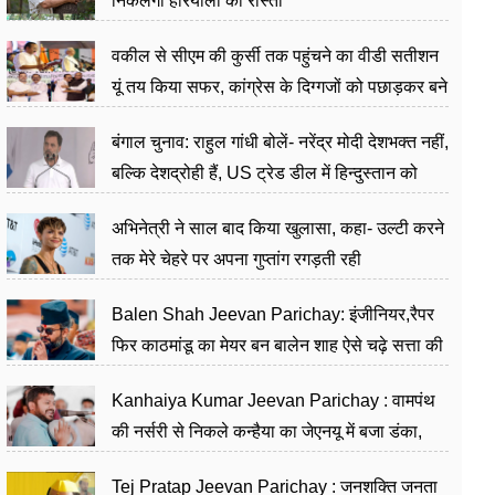
निकलेगा हरियाली का रास्ता
वकील से सीएम की कुर्सी तक पहुंचने का वीडी सतीशन
यूं तय किया सफर, कांग्रेस के दिग्गजों को पछाड़कर बने
जननेता
बंगाल चुनाव: राहुल गांधी बोलें- नरेंद्र मोदी देशभक्त नहीं,
बल्कि देशद्रोही हैं, US ट्रेड डील में हिन्दुस्तान को
बेचने का काम किया
अभिनेत्री ने साल बाद किया खुलासा, कहा- उल्टी करने
तक मेरे चेहरे पर अपना गुप्तांग रगड़ती रही
Balen Shah Jeevan Parichay: इंजीनियर,रैपर
फिर काठमांडू का मेयर बन बालेन शाह ऐसे चढ़े सत्ता की
सीढ़ियां, अब चलाएंगे नेपाल सरकार
Kanhaiya Kumar Jeevan Parichay : वामपंथ
की नर्सरी से निकले कन्हैया का जेएनयू में बजा डंका,
शिक्षा को मानते हैं समाज के बदलाव का हथियार
Tej Pratap Jeevan Parichay : जनशक्ति जनता