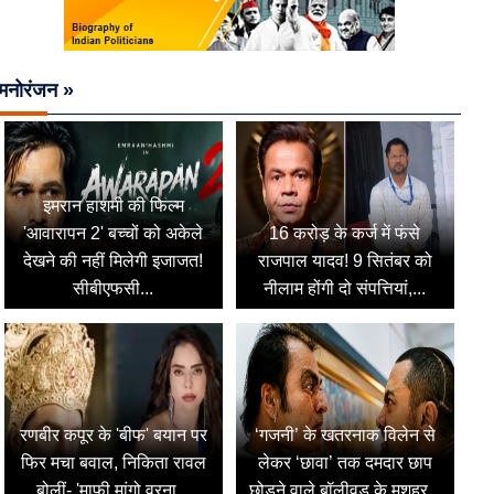
मनोरंजन »
इमरान हाशमी की फिल्म
'आवारापन 2' बच्चों को अकेले
16 करोड़ के कर्ज में फंसे
देखने की नहीं मिलेगी इजाजत!
राजपाल यादव! 9 सितंबर को
सीबीएफसी...
नीलाम होंगी दो संपत्तियां,...
रणबीर कपूर के 'बीफ' बयान पर
‘गजनी’ के खतरनाक विलेन से
फिर मचा बवाल, निकिता रावल
लेकर ‘छावा’ तक दमदार छाप
बोलीं- 'माफी मांगो वरना...
छोड़ने वाले बॉलीवुड के मशहूर...