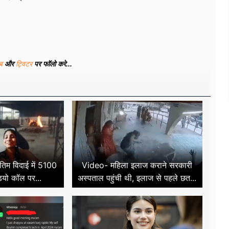
ूब
और
ट्विटर
पर फॉलो करे...
तिम विदाई में 5100
Video- महिला इलाज कराने सरकारी
डियो कॉल पर...
अस्पताल पहुंची थी, इलाज से पहले छत...