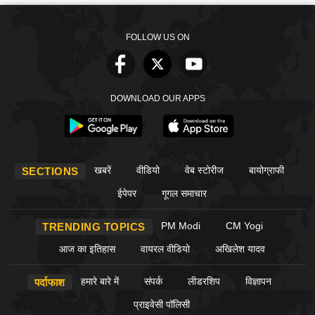
FOLLOW US ON
DOWNLOAD OUR APPS
खबरें
वीडियो
वेब स्टोरीज
बायोग्राफी
SECTIONS
ईपेपर
गूगल समाचार
PM Modi
CM Yogi
TRENDING TOPICS
आज का इतिहास
वायरल वीडियो
अखिलेश यादव
हमारे बारे में
संपर्क
लीडरशिप
विज्ञापन
पर्दाफाश
प्राइवेसी पॉलिसी