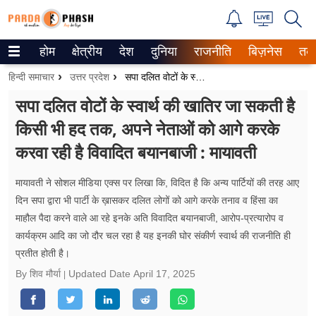
होम
क्षेत्रीय
देश
दुनिया
राजनीति
बिज़नेस
तक
Trending on Google News
हिन्दी समाचार
उत्तर प्रदेश
सपा दलित वोटों के स्वार्थ की खातिर जा सकती है किसी भी हद तक, अपने नेताओं को आगे करके करवा रही है विवादित बयानबाजी : मायावती
ePaper
सपा दलित वोटों के स्वार्थ की खातिर जा सकती है
किसी भी हद तक, अपने नेताओं को आगे करके
वेब स्टोरीज
करवा रही है विवादित बयानबाजी : मायावती
उत्तर प्रदेश
मायावती ने सोशल मीडिया एक्स पर लिखा कि, विदित है कि अन्य पार्टियों की तरह आए
गैलरी
दिन सपा द्वारा भी पार्टी के ख़ासकर दलित लोगों को आगे करके तनाव व हिंसा का
माहौल पैदा करने वाले आ रहे इनके अति विवादित बयानबाजी, आरोप-प्रत्यारोप व
वीडियो
कार्यक्रम आदि का जो दौर चल रहा है यह इनकी घोर संकीर्ण स्वार्थ की राजनीति ही
प्रतीत होती है।
रिलेशनशिप
By शिव मौर्या
Updated Date
April 17, 2025
जीवन मंत्रा