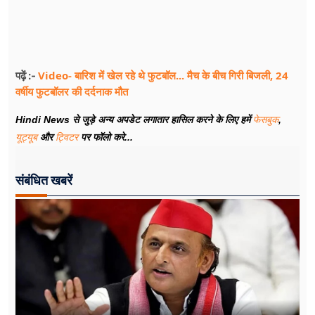
Video- बारिश में खेल रहे थे फुटबॉल... मैच के बीच गिरी बिजली, 24
पढ़ें :-
वर्षीय फुटबॉलर की दर्दनाक मौत
Hindi News से जुड़े अन्य अपडेट लगातार हासिल करने के लिए हमें
फेसबुक
,
यूट्यूब
और
ट्विटर
पर फॉलो करे...
संबंधित खबरें