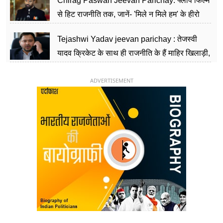
Chirag Paswan Jeevan Parichay: फ्लॉप फिल्म
से हिट राजनीति तक, जानें- 'मिले न मिले हम' के हीरो
चिराग पासवान के केंद्रीय मंत्री बनने का सफर
Tejashwi Yadav jeevan parichay : तेजस्वी
यादव क्रिकेट के साथ ही राजनीति के हैं माहिर खिलाड़ी,
26 साल की उम्र में संभाली डिप्टी सीएम की कुर्सी
ADVERTISEMENT