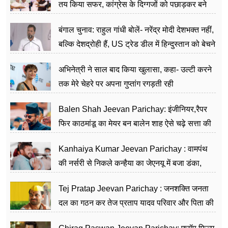
तय किया सफर, कांग्रेस के दिग्गजों को पछाड़कर बने
जननेता
बंगाल चुनाव: राहुल गांधी बोलें- नरेंद्र मोदी देशभक्त नहीं,
बल्कि देशद्रोही हैं, US ट्रेड डील में हिन्दुस्तान को बेचने
का काम किया
अभिनेत्री ने साल बाद किया खुलासा, कहा- उल्टी करने
तक मेरे चेहरे पर अपना गुप्तांग रगड़ती रही
Balen Shah Jeevan Parichay: इंजीनियर,रैपर
फिर काठमांडू का मेयर बन बालेन शाह ऐसे चढ़े सत्ता की
सीढ़ियां, अब चलाएंगे नेपाल सरकार
Kanhaiya Kumar Jeevan Parichay : वामपंथ
की नर्सरी से निकले कन्हैया का जेएनयू में बजा डंका,
शिक्षा को मानते हैं समाज के बदलाव का हथियार
Tej Pratap Jeevan Parichay : जनशक्ति जनता
दल का गठन कर तेज प्रताप यादव परिवार और पिता की
पार्टी को दे रहे हैं चुनौती, विवादों से है गहरा नाता