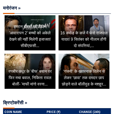
मनोरंजन »
इमरान हाशमी की फिल्म
'आवारापन 2' बच्चों को अकेले
16 करोड़ के कर्ज में फंसे राजपाल
देखने की नहीं मिलेगी इजाजत!
यादव! 9 सितंबर को नीलाम होंगी
सीबीएफसी...
दो संपत्तियां,...
रणबीर कपूर के 'बीफ' बयान पर
‘गजनी’ के खतरनाक विलेन से
फिर मचा बवाल, निकिता रावल
लेकर ‘छावा’ तक दमदार छाप
बोलीं- 'माफी मांगो वरना...
छोड़ने वाले बॉलीवुड के मशहूर...
क्रिप्टोकरेंसी »