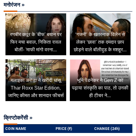
मनोरंजन »
रणबीर कपूर के 'बीफ' बयान पर
‘गजनी’ के खतरनाक विलेन से
फिर मचा बवाल, निकिता रावल
लेकर ‘छावा’ तक दमदार छाप
बोलीं- 'माफी मांगो वरना...
छोड़ने वाले बॉलीवुड के मशहूर...
मलाइका अरोड़ा ने खरीदी धांसू
भूमि पेडनेकर ने Gen Z को
Thar Roxx Star Edition,
पढ़ाया संस्कृति का पाठ, तो उनकी
जानिए कीमत और शानदार फीचर्स
ही टीचर ने...
क्रिप्टोकरेंसी »