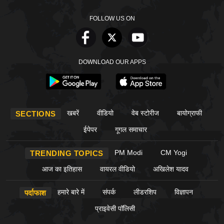
FOLLOW US ON
DOWNLOAD OUR APPS
खबरें
वीडियो
वेब स्टोरीज
बायोग्राफी
SECTIONS
ईपेपर
गूगल समाचार
PM Modi
CM Yogi
TRENDING TOPICS
आज का इतिहास
वायरल वीडियो
अखिलेश यादव
हमारे बारे में
संपर्क
लीडरशिप
विज्ञापन
पर्दाफाश
प्राइवेसी पॉलिसी