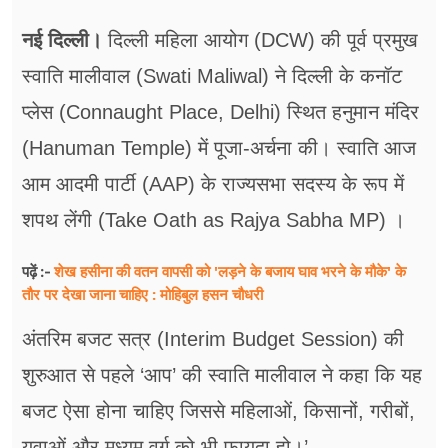
फूड
नई दिल्ली।
दिल्ली महिला आयोग (DCW) की पूर्व प्रमुख
सेहत
स्वाति मालीवाल (Swati Maliwal) ने दिल्ली के कनॉट
ब्‍यूटी
प्लेस (Connaught Place, Delhi) स्थित हनुमान मंदिर
जॉब्स
(Hanuman Temple) में पूजा-अर्चना की। स्वाति आज
आम आदमी पार्टी (AAP) के राज्यसभा सदस्य के रूप में
शिक्षा
शपथ लेंगी (Take Oath as Rajya Sabha MP) ।
अन्य खबरें
शेख हसीना की वतन वापसी को 'लड़ने के बजाय घाव भरने के मौके' के
पढ़ें :-
तौर पर देखा जाना चाहिए : मोहिबुल हसन चौधरी
अंतरिम बजट सत्र (Interim Budget Session) की
शुरुआत से पहले ‘आप’ की स्वाति मालीवाल ने कहा कि यह
बजट ऐसा होना चाहिए जिससे महिलाओं, किसानों, गरीबों,
युवाओं और मध्यम वर्ग को भी फायदा हो।’