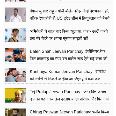
जननेता
बंगाल चुनाव: राहुल गांधी बोलें- नरेंद्र मोदी देशभक्त नहीं,
बल्कि देशद्रोही हैं, US ट्रेड डील में हिन्दुस्तान को बेचने
का काम किया
अभिनेत्री ने साल बाद किया खुलासा, कहा- उल्टी करने
तक मेरे चेहरे पर अपना गुप्तांग रगड़ती रही
Balen Shah Jeevan Parichay: इंजीनियर,रैपर
फिर काठमांडू का मेयर बन बालेन शाह ऐसे चढ़े सत्ता की
सीढ़ियां, अब चलाएंगे नेपाल सरकार
Kanhaiya Kumar Jeevan Parichay : वामपंथ
की नर्सरी से निकले कन्हैया का जेएनयू में बजा डंका,
शिक्षा को मानते हैं समाज के बदलाव का हथियार
Tej Pratap Jeevan Parichay : जनशक्ति जनता
दल का गठन कर तेज प्रताप यादव परिवार और पिता की
पार्टी को दे रहे हैं चुनौती, विवादों से है गहरा नाता
Chirag Paswan Jeevan Parichay: फ्लॉप फिल्म