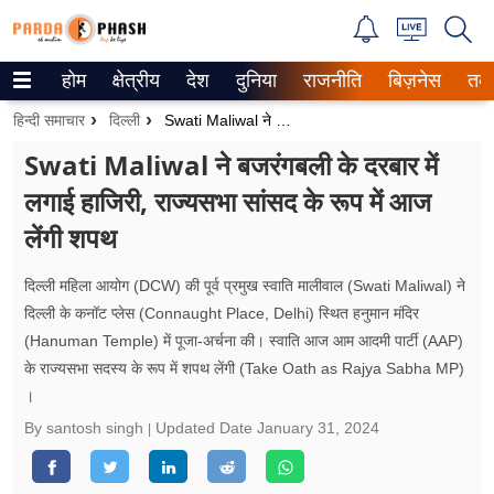
होम
क्षेत्रीय
देश
दुनिया
राजनीति
बिज़नेस
तक
Trending on Google News
हिन्दी समाचार
दिल्ली
Swati Maliwal ने बजरंगबली के दरबार में लगाई हाजिरी, राज्यसभा सांसद के रूप में आज लेंगी शपथ
ePaper
Swati Maliwal ने बजरंगबली के दरबार में
लगाई हाजिरी, राज्यसभा सांसद के रूप में आज
वेब स्टोरीज
लेंगी शपथ
उत्तर प्रदेश
दिल्ली महिला आयोग (DCW) की पूर्व प्रमुख स्वाति मालीवाल (Swati Maliwal) ने
गैलरी
दिल्ली के कनॉट प्लेस (Connaught Place, Delhi) स्थित हनुमान मंदिर
(Hanuman Temple) में पूजा-अर्चना की। स्वाति आज आम आदमी पार्टी (AAP)
वीडियो
के राज्यसभा सदस्य के रूप में शपथ लेंगी (Take Oath as Rajya Sabha MP)
।
रिलेशनशिप
By santosh singh
Updated Date
January 31, 2024
जीवन मंत्रा