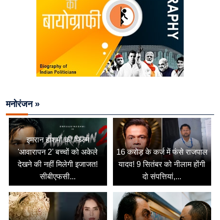
मनोरंजन »
इमरान हाशमी की फिल्म
'आवारापन 2' बच्चों को अकेले
16 करोड़ के कर्ज में फंसे राजपाल
देखने की नहीं मिलेगी इजाजत!
यादव! 9 सितंबर को नीलाम होंगी
सीबीएफसी...
दो संपत्तियां,...