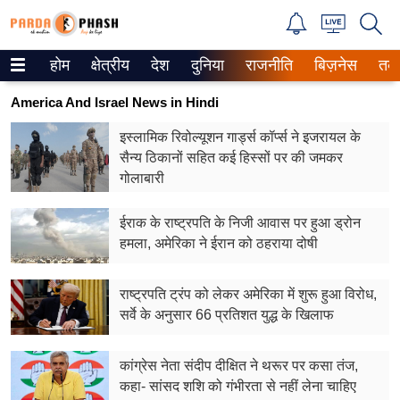
होम
क्षेत्रीय
देश
दुनिया
राजनीति
बिज़नेस
तक
Trending on Google News
America And Israel News in Hindi
ePaper
इस्लामिक रिवोल्यूशन गार्ड्स कॉर्प्स ने इजरायल के
सैन्य ठिकानों सहित कई हिस्सों पर की जमकर
वेब स्टोरीज
गोलाबारी
उत्तर प्रदेश
ईराक के राष्ट्रपति के निजी आवास पर हुआ ड्रोन
गैलरी
हमला, अमेरिका ने ईरान को ठहराया दोषी
वीडियो
राष्ट्रपति ट्रंप को लेकर अमेरिका में शुरू हुआ विरोध,
सर्वे के अनुसार 66 प्रतिशत युद्ध के खिलाफ
रिलेशनशिप
जीवन मंत्रा
कांग्रेस नेता संदीप दीक्षित ने थरूर पर कसा तंज,
कहा- सांसद शशि को गं​भीरता से नहीं लेना चाहिए