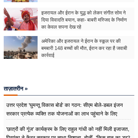
फूड
इजरायल और ईरान के युद्ध को लेकर संगीत सोम ने
सेहत
दिया विवादति बयान, कहा- बाबरी मस्जिद के निर्माण
का केवल सपना देख रहे
ब्‍यूटी
अमेरिका और इजरायल ने ईरान के स्कूल पर की
जॉब्स
बमबारी 148 बच्चों की मौत, ईरान कर रहा है जवाबी
कार्रवाई
शिक्षा
अन्य खबरें
ताज़ातरीन »
उत्तर प्रदेश 'घुमन्तू विकास बोर्ड' का गठन: सीएम बोले-डबल इंजन
सरकार प्रत्येक व्यक्ति तक योजनाओं का लाभ पहुंचाने के लिए
प्रतिबद्ध
'छात्रों की गूंज' कार्यक्रम के लिए राहुल गांधी को नहीं मिली इजाजत,
प्रियंका ने केंद्र सरकार पर साधा निशाना, बोलीं -'किस बात का डर?