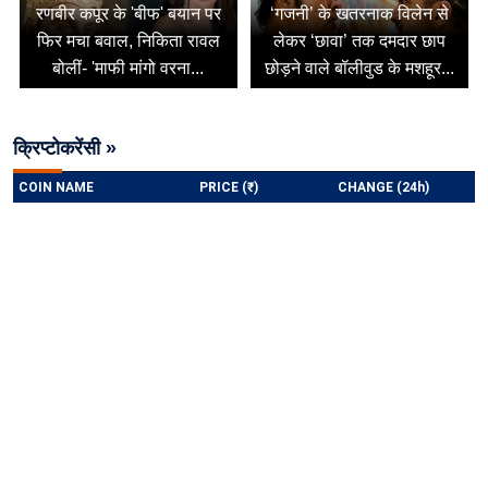
रणबीर कपूर के 'बीफ' बयान पर
‘गजनी’ के खतरनाक विलेन से
फिर मचा बवाल, निकिता रावल
लेकर ‘छावा’ तक दमदार छाप
बोलीं- 'माफी मांगो वरना...
छोड़ने वाले बॉलीवुड के मशहूर...
क्रिप्टोकरेंसी »