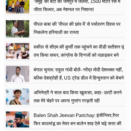
'जमुई' की बेटी का जयपुर में जलवा, 1500 मीटर रेस में
जीता सिल्वर, अब नेशनल पर निशाना!
पीपल बाबा की 'पीपल की छांव में' से पर्यावरण दिवस पर
निकलेगा हरियाली का रास्ता
वकील से सीएम की कुर्सी तक पहुंचने का वीडी सतीशन यूं
तय किया सफर, कांग्रेस के दिग्गजों को पछाड़कर बने
जननेता
बंगाल चुनाव: राहुल गांधी बोलें- नरेंद्र मोदी देशभक्त नहीं,
बल्कि देशद्रोही हैं, US ट्रेड डील में हिन्दुस्तान को बेचने
का काम किया
अभिनेत्री ने साल बाद किया खुलासा, कहा- उल्टी करने
तक मेरे चेहरे पर अपना गुप्तांग रगड़ती रही
Balen Shah Jeevan Parichay: इंजीनियर,रैपर
फिर काठमांडू का मेयर बन बालेन शाह ऐसे चढ़े सत्ता की