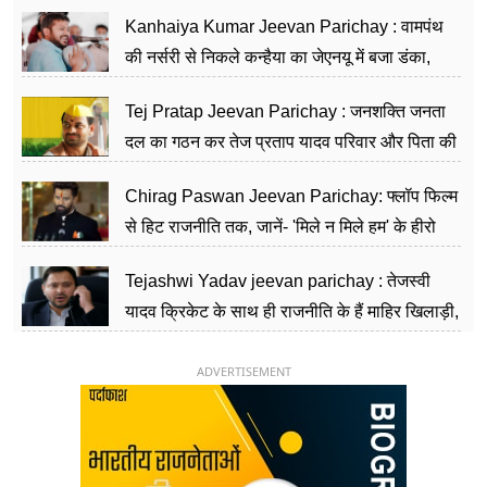
सीढ़ियां, अब चलाएंगे नेपाल सरकार
Kanhaiya Kumar Jeevan Parichay : वामपंथ
की नर्सरी से निकले कन्हैया का जेएनयू में बजा डंका,
शिक्षा को मानते हैं समाज के बदलाव का हथियार
Tej Pratap Jeevan Parichay : जनशक्ति जनता
दल का गठन कर तेज प्रताप यादव परिवार और पिता की
पार्टी को दे रहे हैं चुनौती, विवादों से है गहरा नाता
Chirag Paswan Jeevan Parichay: फ्लॉप फिल्म
से हिट राजनीति तक, जानें- 'मिले न मिले हम' के हीरो
चिराग पासवान के केंद्रीय मंत्री बनने का सफर
Tejashwi Yadav jeevan parichay : तेजस्वी
यादव क्रिकेट के साथ ही राजनीति के हैं माहिर खिलाड़ी,
26 साल की उम्र में संभाली डिप्टी सीएम की कुर्सी
ADVERTISEMENT