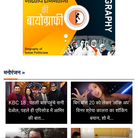
मनोरंजन »
KBC 18 : पहली बार पहुंचे सनी
बिग बॉस 20 को लेकर 'लॉक अप'
देओल, पहले ही एपिसोड में आमिर
विनर श्रेया कालरा का शॉकिंग
की बात...
बयान, शो में...