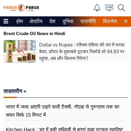
होम
क्षेत्रीय
देश
दुनिया
राजनीति
बिज़नेस
तक
Trending on Google News
Brent Crude Oil News in Hindi
ePaper
Dollar vs Rupee : पश्चिम एशिया की जंग में रुपया
बेदम, डॉलर के मुकाबले टूटकर रिकॉर्ड लो 94.93 पर
वेब स्टोरीज
पहुंचा, अब और कितना गिरेगा?
उत्तर प्रदेश
गैलरी
ताज़ातरीन »
वीडियो
रिलेशनशिप
भारत में जल्द आएगी उड़ने वाली टैक्सी, नोएडा से गुरुग्राम तक का
सफर सिर्फ 15 मिनट में
जीवन मंत्रा
Kitchen Hack : घर में बची सब्जियों से बनाएं ढाबा स्टाइल स्वादिष्ट