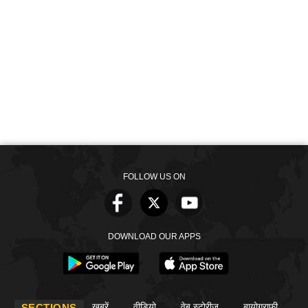
FOLLOW US ON
DOWNLOAD OUR APPS
खबरें
वीडियो
वेब स्टोरीज
बायोग्राफी
SECTIONS