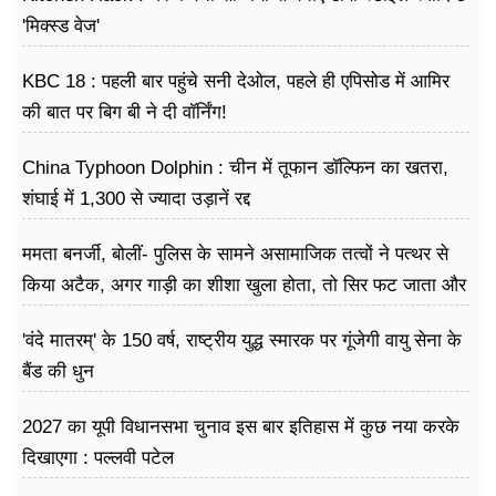
फूड
'मिक्स्ड वेज'
सेहत
KBC 18 : पहली बार पहुंचे सनी देओल, पहले ही एपिसोड में आमिर
ब्‍यूटी
की बात पर बिग बी ने दी वॉर्निंग!
जॉब्स
China Typhoon Dolphin : चीन में तूफान डॉल्फिन का खतरा,
शंघाई में 1,300 से ज्यादा उड़ानें रद्द
शिक्षा
ममता बनर्जी, बोलीं- पुलिस के सामने असामाजिक तत्वों ने पत्थर से
अन्य खबरें
किया अटैक, अगर गाड़ी का शीशा खुला होता, तो सिर फट जाता और
मैं मर जाती
'वंदे मातरम्' के 150 वर्ष, राष्ट्रीय युद्ध स्मारक पर गूंजेगी वायु सेना के
बैंड की धुन
2027 का यूपी विधानसभा चुनाव इस बार इतिहास में कुछ नया करके
दिखाएगा : पल्लवी पटेल