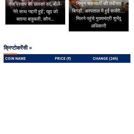
मिथुन चक्रवर्ती की तबीयत
तेज प्रताप का छलका दर्द, बोले-
बिगड़ी, अस्पताल में हुई सर्जरी…
'मेरे साथ गद्दारी हुई'; खुद को
मिलने पहुंचे मुख्यमंत्री शुभेंदु
बताया बाहुबली, कौन...
अधिकारी
क्रिप्टोकरेंसी »