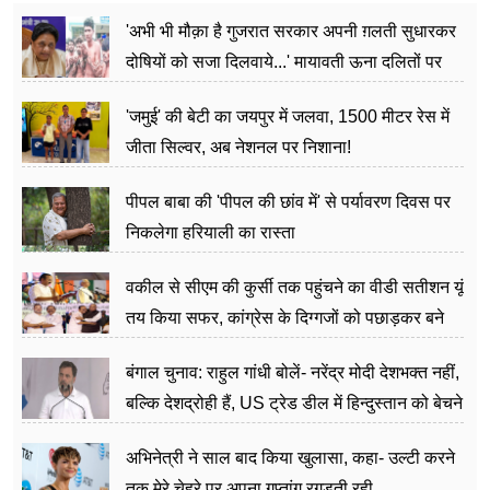
'अभी भी मौक़ा है गुजरात सरकार अपनी ग़लती सुधारकर
दोषियों को सजा दिलवाये...' मायावती ऊना दलितों पर
अत्याचार मामले में हुईं आगबबूला
'जमुई' की बेटी का जयपुर में जलवा, 1500 मीटर रेस में
जीता सिल्वर, अब नेशनल पर निशाना!
पीपल बाबा की 'पीपल की छांव में' से पर्यावरण दिवस पर
निकलेगा हरियाली का रास्ता
वकील से सीएम की कुर्सी तक पहुंचने का वीडी सतीशन यूं
तय किया सफर, कांग्रेस के दिग्गजों को पछाड़कर बने
जननेता
बंगाल चुनाव: राहुल गांधी बोलें- नरेंद्र मोदी देशभक्त नहीं,
बल्कि देशद्रोही हैं, US ट्रेड डील में हिन्दुस्तान को बेचने
का काम किया
अभिनेत्री ने साल बाद किया खुलासा, कहा- उल्टी करने
तक मेरे चेहरे पर अपना गुप्तांग रगड़ती रही