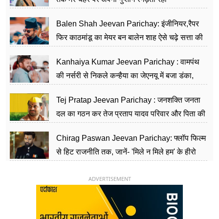
Balen Shah Jeevan Parichay: इंजीनियर,रैपर
फिर काठमांडू का मेयर बन बालेन शाह ऐसे चढ़े सत्ता की
सीढ़ियां, अब चलाएंगे नेपाल सरकार
Kanhaiya Kumar Jeevan Parichay : वामपंथ
की नर्सरी से निकले कन्हैया का जेएनयू में बजा डंका,
शिक्षा को मानते हैं समाज के बदलाव का हथियार
Tej Pratap Jeevan Parichay : जनशक्ति जनता
दल का गठन कर तेज प्रताप यादव परिवार और पिता की
पार्टी को दे रहे हैं चुनौती, विवादों से है गहरा नाता
Chirag Paswan Jeevan Parichay: फ्लॉप फिल्म
से हिट राजनीति तक, जानें- 'मिले न मिले हम' के हीरो
चिराग पासवान के केंद्रीय मंत्री बनने का सफर
ADVERTISEMENT