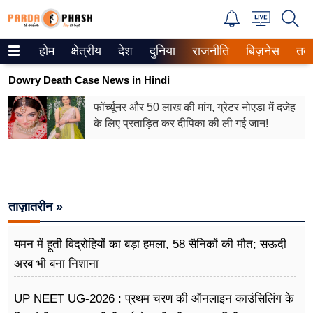
होम
क्षेत्रीय
देश
दुनिया
राजनीति
बिज़नेस
तक
Trending on Google News
Dowry Death Case News in Hindi
ePaper
फॉर्च्यूनर और 50 लाख की मांग, ग्रेटर नोएडा में दजेह
के लिए प्रताड़ित कर दीपिका की ली गई जान!
वेब स्टोरीज
उत्तर प्रदेश
गैलरी
ताज़ातरीन »
वीडियो
यमन में हूती विद्रोहियों का बड़ा हमला, 58 सैनिकों की मौत; सऊदी
रिलेशनशिप
अरब भी बना निशाना
जीवन मंत्रा
UP NEET UG-2026 : प्रथम चरण की ऑनलाइन काउंसिलिंग के