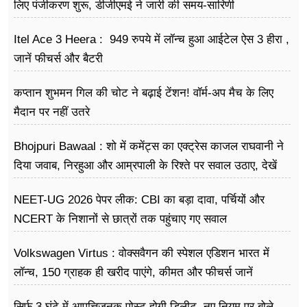
फूड
लिए पंजीकरण शुरू, डीजीएमई ने जारी की समय-सारिणी
सेहत
Itel Ace 3 Heera : 949 रुपये में लॉन्च हुआ आईटेल ऐस 3 हीरा ,
जानें फीचर्स और बैटरी
ब्‍यूटी
कप्तान शुभमन गिल की चोट ने बढ़ाई टेंशन! वॉर्म-अप मैच के लिए
जॉब्स
मैदान पर नहीं उतरे
शिक्षा
Bhojpuri Bawaal : शो में कमेंट्स का एक्ट्रेस काजल राघवानी ने
अन्य खबरें
दिया जवाब, निरहुआ और आम्रपाली के रिश्ते पर सवाल उठाए, देखें
Video
NEET-UG 2026 पेपर लीक: CBI का बड़ा दावा, पर्चियों और
NCERT के निशानों से छात्रों तक पहुंचाए गए सवाल
Volkswagen Virtus : वोक्सवैगन की स्पेशल एडिशन भारत में
लॉन्च, 150 ग्राहक ही खरीद पाएंगे, कीमत और फीचर्स जानें
सिर्फ 3 घंटे में आपत्तिजनक पोस्ट होगी डिलीट, नए नियम पर बोले