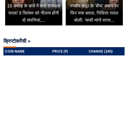
16 करोड़ के कर्ज में फंसे राजपाल
रणबीर कपूर के 'बीफ' बयान पर
यादव! 9 सितंबर को नीलाम होंगी
फिर मचा बवाल, निकिता रावल
दो संपत्तियां,...
बोलीं- 'माफी मांगो वरना...
क्रिप्टोकरेंसी »