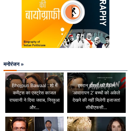
मनोरंजन »
Bhojpuri Bawaal : शो में
इमरान हाशमी की फिल्म
कमेंट्स का एक्ट्रेस काजल
'आवारापन 2' बच्चों को अकेले
राघवानी ने दिया जवाब, निरहुआ
देखने की नहीं मिलेगी इजाजत!
और...
सीबीएफसी...