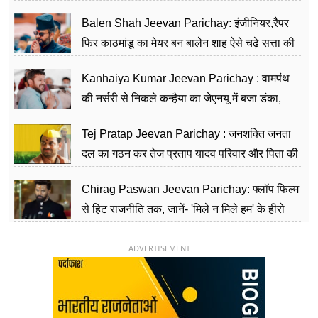
Balen Shah Jeevan Parichay: इंजीनियर,रैपर
फिर काठमांडू का मेयर बन बालेन शाह ऐसे चढ़े सत्ता की
सीढ़ियां, अब चलाएंगे नेपाल सरकार
Kanhaiya Kumar Jeevan Parichay : वामपंथ
की नर्सरी से निकले कन्हैया का जेएनयू में बजा डंका,
शिक्षा को मानते हैं समाज के बदलाव का हथियार
Tej Pratap Jeevan Parichay : जनशक्ति जनता
दल का गठन कर तेज प्रताप यादव परिवार और पिता की
पार्टी को दे रहे हैं चुनौती, विवादों से है गहरा नाता
Chirag Paswan Jeevan Parichay: फ्लॉप फिल्म
से हिट राजनीति तक, जानें- 'मिले न मिले हम' के हीरो
चिराग पासवान के केंद्रीय मंत्री बनने का सफर
ADVERTISEMENT