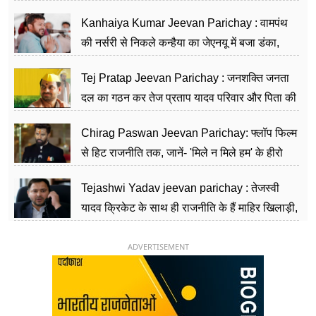
सीढ़ियां, अब चलाएंगे नेपाल सरकार
Kanhaiya Kumar Jeevan Parichay : वामपंथ
की नर्सरी से निकले कन्हैया का जेएनयू में बजा डंका,
शिक्षा को मानते हैं समाज के बदलाव का हथियार
Tej Pratap Jeevan Parichay : जनशक्ति जनता
दल का गठन कर तेज प्रताप यादव परिवार और पिता की
पार्टी को दे रहे हैं चुनौती, विवादों से है गहरा नाता
Chirag Paswan Jeevan Parichay: फ्लॉप फिल्म
से हिट राजनीति तक, जानें- 'मिले न मिले हम' के हीरो
चिराग पासवान के केंद्रीय मंत्री बनने का सफर
Tejashwi Yadav jeevan parichay : तेजस्वी
यादव क्रिकेट के साथ ही राजनीति के हैं माहिर खिलाड़ी,
26 साल की उम्र में संभाली डिप्टी सीएम की कुर्सी
ADVERTISEMENT