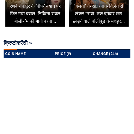
रणबीर कपूर के 'बीफ' बयान पर
‘गजनी’ के खतरनाक विलेन से
फिर मचा बवाल, निकिता रावल
लेकर ‘छावा’ तक दमदार छाप
बोलीं- 'माफी मांगो वरना...
छोड़ने वाले बॉलीवुड के मशहूर...
क्रिप्टोकरेंसी »