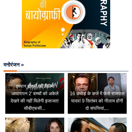
मनोरंजन »
इमरान हाशमी की फिल्म
'आवारापन 2' बच्चों को अकेले
16 करोड़ के कर्ज में फंसे राजपाल
देखने की नहीं मिलेगी इजाजत!
यादव! 9 सितंबर को नीलाम होंगी
सीबीएफसी...
दो संपत्तियां,...