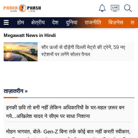
होम
क्षेत्रीय
देश
दुनिया
राजनीति
बिज़नेस
तक
Trending on Google News
Megawatt News in Hindi
ePaper
सौर ऊर्जा से दौड़ेंगी दिल्ली मेट्रो की ट्रेनें, 59 नए
स्टेशनों पर लगेंगे सोलर पैनल
वेब स्टोरीज
उत्तर प्रदेश
गैलरी
ताज़ातरीन »
वीडियो
इनकी छवि तो बनी नहीं लेकिन अधिकारियों के घर-महल ज़रूर बन
रिलेशनशिप
गये...अखिलेश यादव ने सीएम पर साधा​ निशाना
जीवन मंत्रा
मोहन भागवत, बोले- Gen-Z बिना तर्क कोई बात नहीं करती स्वीकार,