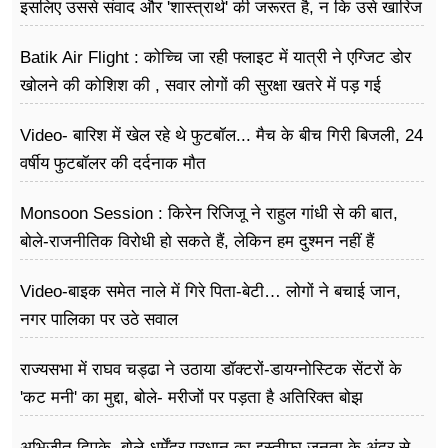
फूड
इसलिए उससे संवाद और 'शास्त्रार्थ' की जरूरत है, न कि उसे खारिज
करने की
सेहत
Batik Air Flight : कोच्चि जा रही फ्लाइट में यात्री ने एग्जिट डोर
खोलने की कोशिश की , सवार लोगों की सुरक्षा खतरे में पड़ गई
ब्‍यूटी
Video- बारिश में खेल रहे थे फुटबॉल... मैच के बीच गिरी बिजली, 24
जॉब्स
वर्षीय फुटबॉलर की दर्दनाक मौत
शिक्षा
Monsoon Session : किरेन रिजिजू ने राहुल गांधी से की बात,
अन्य खबरें
बोले-राजनीतिक विरोधी हो सकते हैं, लेकिन हम दुश्मन नहीं हैं
Video-बाइक समेत नाले में गिरे पिता-बेटी… लोगों ने बचाई जान,
नगर पालिका पर उठे सवाल
राज्यसभा में राघव चड्ढा ने उठाया डॉक्टरों-डायग्नोस्टिक सेंटरों के
'कट मनी' का मुद्दा, बोले- मरीजों पर पड़ता है अ​तिरिक्त बोझ
अभिजीत दिपके, बोले-धर्मेंद्र प्रधान का इस्तीफा जनता के अंदर से