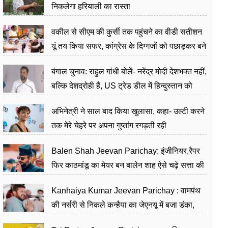
निकलेगा हरियाली का रास्ता
वकील से सीएम की कुर्सी तक पहुंचने का वीडी सतीशन
यूं तय किया सफर, कांग्रेस के दिग्गजों को पछाड़कर बने
जननेता
बंगाल चुनाव: राहुल गांधी बोलें- नरेंद्र मोदी देशभक्त नहीं,
बल्कि देशद्रोही हैं, US ट्रेड डील में हिन्दुस्तान को
बेचने का काम किया
अभिनेत्री ने साल बाद किया खुलासा, कहा- उल्टी करने
तक मेरे चेहरे पर अपना गुप्तांग रगड़ती रही
Balen Shah Jeevan Parichay: इंजीनियर,रैपर
फिर काठमांडू का मेयर बन बालेन शाह ऐसे चढ़े सत्ता की
सीढ़ियां, अब चलाएंगे नेपाल सरकार
Kanhaiya Kumar Jeevan Parichay : वामपंथ
की नर्सरी से निकले कन्हैया का जेएनयू में बजा डंका,
शिक्षा को मानते हैं समाज के बदलाव का हथियार