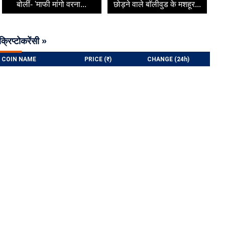
बोलीं- 'माफी मांगो वरना...
छोड़ने वाले बॉलीवुड के मशहूर...
क्रिप्टोकरेंसी »