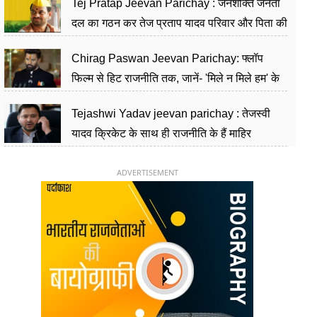
Tej Pratap Jeevan Parichay : जनशक्ति जनता
दल का गठन कर तेज प्रताप यादव परिवार और पिता की
पार्टी को दे रहे हैं चुनौती, विवादों से है गहरा नाता
Chirag Paswan Jeevan Parichay: फ्लॉप
फिल्म से हिट राजनीति तक, जानें- 'मिले न मिले हम' के
हीरो चिराग पासवान के केंद्रीय मंत्री बनने का सफर
Tejashwi Yadav jeevan parichay : तेजस्वी
यादव क्रिकेट के साथ ही राजनीति के हैं माहिर
खिलाड़ी, 26 साल की उम्र में संभाली डिप्टी सीएम की
कुर्सी
ADVERTISEMENT