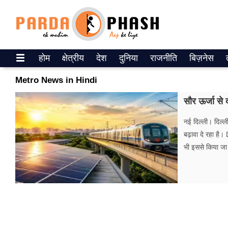
Trending on Google News
होम
क्षेत्रीय
देश
दुनिया
राजनीति
बिज़नेस
ePaper
Metro News in Hindi
वेब स्टोरीज
सौर ऊर्जा से द
उत्तर प्रदेश
नई दिल्ली। दिल्ल
बढ़ावा दे रहा है
गैलरी
भी इससे किया जा र
वीडियो
रिलेशनशिप
जीवन मंत्रा