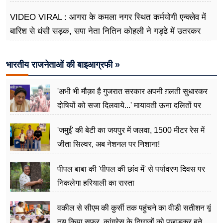
VIDEO VIRAL : आगरा के कमला नगर स्थित कर्मयोगी एन्क्लेव में
बारिश से धंसी सड़क, सपा नेता नितिन कोहली ने गड्ढे में उतरकर
मापी विकास की गहराई
भारतीय राजनेताओं की बाइआग्रफी »
'अभी भी मौक़ा है गुजरात सरकार अपनी ग़लती सुधारकर
दोषियों को सजा दिलवाये...' मायावती ऊना दलितों पर
अत्याचार मामले में हुईं आगबबूला
'जमुई' की बेटी का जयपुर में जलवा, 1500 मीटर रेस में
जीता सिल्वर, अब नेशनल पर निशाना!
पीपल बाबा की 'पीपल की छांव में' से पर्यावरण दिवस पर
निकलेगा हरियाली का रास्ता
वकील से सीएम की कुर्सी तक पहुंचने का वीडी सतीशन यूं
तय किया सफर, कांग्रेस के दिग्गजों को पछाड़कर बने