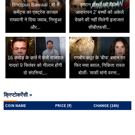
Bhojpuri Bawaal : शो में
इमरान हाशमी की फिल्म
कमेंट्स का एक्ट्रेस काजल
'आवारापन 2' बच्चों को अकेले
राघवानी ने दिया जवाब, निरहुआ
देखने की नहीं मिलेगी इजाजत!
और...
सीबीएफसी...
16 करोड़ के कर्ज में फंसे राजपाल
रणबीर कपूर के 'बीफ' बयान पर
यादव! 9 सितंबर को नीलाम होंगी
फिर मचा बवाल, निकिता रावल
दो संपत्तियां,...
बोलीं- 'माफी मांगो वरना...
क्रिप्टोकरेंसी »