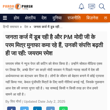
होम
क्षेत्रीय
देश
दुनिया
राजनीति
बिज़नेस
तक
Trending on Google News
हिन्दी समाचार
देश
जनता कर्ज में डूब रही है और PM मोदी जी के परम मित्र मुनाफा कमा रहे हैं, उनकी संपत्ति बढ़ती ही जा रही: जयराम रमेश
ePaper
जनता कर्ज में डूब रही है और PM मोदी जी के
परम मित्र मुनाफा कमा रहे हैं, उनकी संपत्ति बढ़ती
वेब स्टोरीज
ही जा रही: जयराम रमेश
उत्तर प्रदेश
जयराम रमेश ने न्यूज पेपर की कटिंग को शेयर किया है। उन्होंने सोशल मीडिया एक्स
गैलरी
पर लिखा कि, अच्छे दिन" का कर्ज़ा! मोदी सरकार ने पिछले ग्यारह सालों में देश की
अर्थव्यवस्था का बंटाधार कर दिया है। लोगों के जीवन को बेहतर बनाने में कोई प्रयास
वीडियो
नहीं किया गया, केवल पूंजीपति मित्रों के लिए सारी नीतियां बनाई गईं, जिसके नुकसान
आज देश की जनता भुगत रही है। यह सच्चाई किसी न किसी तरह हर रोज हमारे
रिलेशनशिप
सामने आ रही है।
जीवन मंत्रा
By शिव मौर्या
Updated Date
July 2, 2025