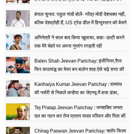
जननेता
बंगाल चुनाव: राहुल गांधी बोलें- नरेंद्र मोदी देशभक्त नहीं,
बल्कि देशद्रोही हैं, US ट्रेड डील में हिन्दुस्तान को बेचने
का काम किया
अभिनेत्री ने साल बाद किया खुलासा, कहा- उल्टी करने
तक मेरे चेहरे पर अपना गुप्तांग रगड़ती रही
Balen Shah Jeevan Parichay: इंजीनियर,रैपर
फिर काठमांडू का मेयर बन बालेन शाह ऐसे चढ़े सत्ता की
सीढ़ियां, अब चलाएंगे नेपाल सरकार
Kanhaiya Kumar Jeevan Parichay : वामपंथ
की नर्सरी से निकले कन्हैया का जेएनयू में बजा डंका,
शिक्षा को मानते हैं समाज के बदलाव का हथियार
Tej Pratap Jeevan Parichay : जनशक्ति जनता
दल का गठन कर तेज प्रताप यादव परिवार और पिता की
पार्टी को दे रहे हैं चुनौती, विवादों से है गहरा नाता
Chirag Paswan Jeevan Parichay: फ्लॉप फिल्म