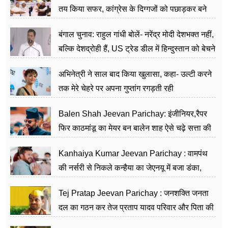
तय किया सफर, कांग्रेस के दिग्गजों को पछाड़कर बने
जननेता
बंगाल चुनाव: राहुल गांधी बोलें- नरेंद्र मोदी देशभक्त नहीं,
बल्कि देशद्रोही हैं, US ट्रेड डील में हिन्दुस्तान को बेचने
का काम किया
अभिनेत्री ने साल बाद किया खुलासा, कहा- उल्टी करने
तक मेरे चेहरे पर अपना गुप्तांग रगड़ती रही
Balen Shah Jeevan Parichay: इंजीनियर,रैपर
फिर काठमांडू का मेयर बन बालेन शाह ऐसे चढ़े सत्ता की
सीढ़ियां, अब चलाएंगे नेपाल सरकार
Kanhaiya Kumar Jeevan Parichay : वामपंथ
की नर्सरी से निकले कन्हैया का जेएनयू में बजा डंका,
शिक्षा को मानते हैं समाज के बदलाव का हथियार
Tej Pratap Jeevan Parichay : जनशक्ति जनता
दल का गठन कर तेज प्रताप यादव परिवार और पिता की
पार्टी को दे रहे हैं चुनौती, विवादों से है गहरा नाता