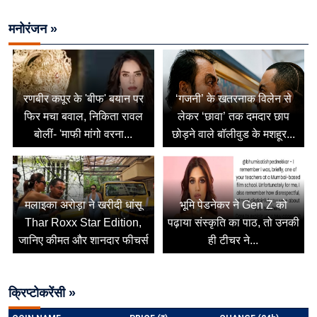
मनोरंजन »
रणबीर कपूर के 'बीफ' बयान पर
‘गजनी’ के खतरनाक विलेन से
फिर मचा बवाल, निकिता रावल
लेकर ‘छावा’ तक दमदार छाप
बोलीं- 'माफी मांगो वरना...
छोड़ने वाले बॉलीवुड के मशहूर...
मलाइका अरोड़ा ने खरीदी धांसू
भूमि पेडनेकर ने Gen Z को
Thar Roxx Star Edition,
पढ़ाया संस्कृति का पाठ, तो उनकी
जानिए कीमत और शानदार फीचर्स
ही टीचर ने...
क्रिप्टोकरेंसी »