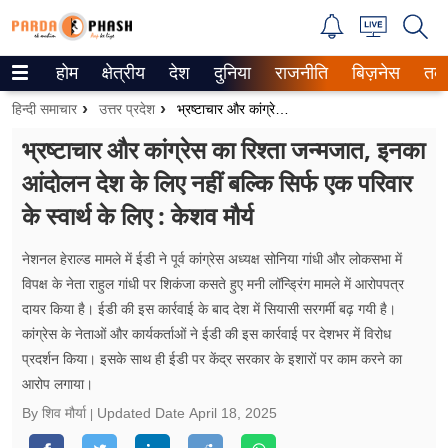
होम
क्षेत्रीय
देश
दुनिया
राजनीति
बिज़नेस
तक
Trending on Google News
हिन्दी समाचार
उत्तर प्रदेश
भ्रष्टाचार और कांग्रेस का रिश्ता जन्मजात, इनका आंदोलन देश के लिए नहीं बल्कि सिर्फ एक परिवार के स्वार्थ के लिए : केशव मौर्य
ePaper
भ्रष्टाचार और कांग्रेस का रिश्ता जन्मजात, इनका
आंदोलन देश के लिए नहीं बल्कि सिर्फ एक परिवार
वेब स्टोरीज
के स्वार्थ के लिए : केशव मौर्य
उत्तर प्रदेश
नेशनल हेराल्ड मामले में ईडी ने पूर्व कांग्रेस अध्यक्ष सोनिया गांधी और लोकसभा में
गैलरी
विपक्ष के नेता राहुल गांधी पर शिकंजा कसते हुए मनी लॉन्ड्रिंग मामले में आरोपपत्र
दायर किया है। ईडी की इस कार्रवाई के बाद देश में सियासी सरगर्मी बढ़ गयी है।
वीडियो
कांग्रेस के नेताओं और कार्यकर्ताओं ने ईडी की इस कार्रवाई पर देशभर में विरोध
प्रदर्शन किया। इसके साथ ही ईडी पर केंद्र सरकार के इशारों पर काम करने का
रिलेशनशिप
आरोप लगाया।
जीवन मंत्रा
By शिव मौर्या
Updated Date
April 18, 2025