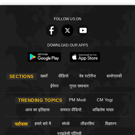
FOLLOW US ON
DOWNLOAD OUR APPS
खबरें
वीडियो
वेब स्टोरीज
बायोग्राफी
SECTIONS
ईपेपर
गूगल समाचार
PM Modi
CM Yogi
TRENDING TOPICS
आज का इतिहास
वायरल वीडियो
अखिलेश यादव
हमारे बारे में
संपर्क
लीडरशिप
विज्ञापन
पर्दाफाश
प्राइवेसी पॉलिसी