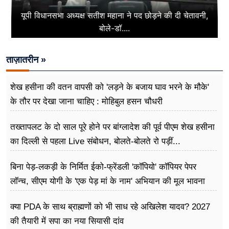
यूपी विधानसभा अध्यक्ष सतीश महाना ने पद छोड़ने की दी चेतावनी,
बोले-डॉ....
ताज़ातरीन »
शेख हसीना की वतन वापसी को 'लड़ने के बजाय घाव भरने के मौके'
के तौर पर देखा जाना चाहिए : मोहिबुल हसन चौधरी
तख्तापलट के दो साल पूरे होने पर बांग्लादेश की पूर्व पीएम शेख हसीना
का दिल्ली से पहला Live संबोधन, बोलते-बोलते रो पड़ीं...
बिना पेड़-लकड़ी के निर्मित ईको-फ्रेंडली 'कॉपियो' कॉपियर पेपर
लॉन्च, सीएम योगी के 'एक पेड़ मां के नाम' अभियान की मूल भावना
धरातल पर साकार
क्या PDA के साथ ब्राह्मणों को भी साध रहे अखिलेश यादव? 2027
की तैयारी में सपा का नया सियासी दांव