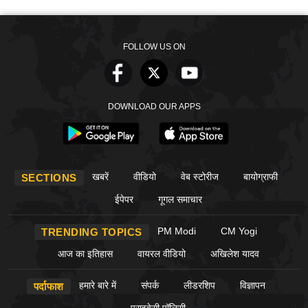
FOLLOW US ON
DOWNLOAD OUR APPS
खबरें
वीडियो
वेब स्टोरीज
बायोग्राफी
SECTIONS
ईपेपर
गूगल समाचार
PM Modi
CM Yogi
TRENDING TOPICS
आज का इतिहास
वायरल वीडियो
अखिलेश यादव
हमारे बारे में
संपर्क
लीडरशिप
विज्ञापन
पर्दाफाश
प्राइवेसी पॉलिसी