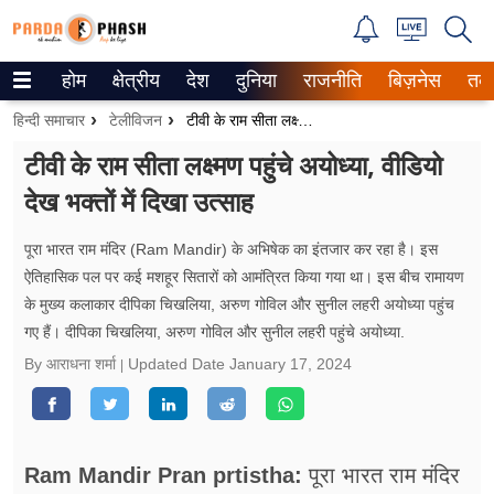
होम
क्षेत्रीय
देश
दुनिया
राजनीति
बिज़नेस
तक
Trending on Google News
हिन्दी समाचार
टेलीविजन
टीवी के राम सीता लक्ष्मण पहुंचे अयोध्या, वीडियो देख भक्तों में दिखा उत्साह
ePaper
टीवी के राम सीता लक्ष्मण पहुंचे अयोध्या, वीडियो
देख भक्तों में दिखा उत्साह
वेब स्टोरीज
उत्तर प्रदेश
पूरा भारत राम मंदिर (Ram Mandir) के अभिषेक का इंतजार कर रहा है। इस
ऐतिहासिक पल पर कई मशहूर सितारों को आमंत्रित किया गया था। इस बीच रामायण
गैलरी
के मुख्य कलाकार दीपिका चिखलिया, अरुण गोविल और सुनील लहरी अयोध्या पहुंच
गए हैं। दीपिका चिखलिया, अरुण गोविल और सुनील लहरी पहुंचे अयोध्या.
वीडियो
By आराधना शर्मा
Updated Date
January 17, 2024
रिलेशनशिप
जीवन मंत्रा
Ram Mandir Pran prtistha:
पूरा भारत राम मंदिर