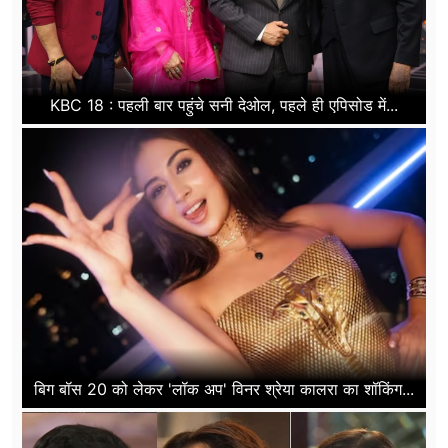
KBC 18 : पहली बार पहुंचे सनी देओल, पहले ही एपिसोड में...
बिग बॉस 20 को लेकर 'लॉक अप' विनर श्रेया कालरा का शॉकिंग...