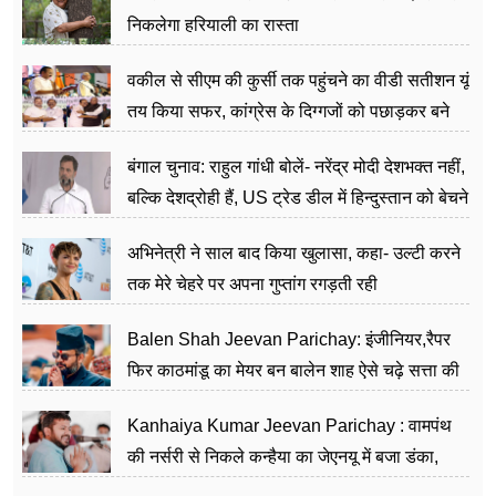
निकलेगा हरियाली का रास्ता
वकील से सीएम की कुर्सी तक पहुंचने का वीडी सतीशन यूं
तय किया सफर, कांग्रेस के दिग्गजों को पछाड़कर बने
जननेता
बंगाल चुनाव: राहुल गांधी बोलें- नरेंद्र मोदी देशभक्त नहीं,
बल्कि देशद्रोही हैं, US ट्रेड डील में हिन्दुस्तान को बेचने
का काम किया
अभिनेत्री ने साल बाद किया खुलासा, कहा- उल्टी करने
तक मेरे चेहरे पर अपना गुप्तांग रगड़ती रही
Balen Shah Jeevan Parichay: इंजीनियर,रैपर
फिर काठमांडू का मेयर बन बालेन शाह ऐसे चढ़े सत्ता की
सीढ़ियां, अब चलाएंगे नेपाल सरकार
Kanhaiya Kumar Jeevan Parichay : वामपंथ
की नर्सरी से निकले कन्हैया का जेएनयू में बजा डंका,
शिक्षा को मानते हैं समाज के बदलाव का हथियार