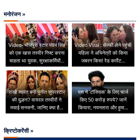
मनोरंजन »
Video- भोजपुरी स्टार पवन सिंह
Video Viral : सेल्फी लेने पहुंची
को एक खास तस्वीर गिफ्ट करना
महिला ने अभिनेत्री को किया
चाहता था युवक, सुरक्षाकर्मियों...
जबरन किस! रेड कार्पेट...
राखी सावंत बनीं पुनीत सुपरस्टार
यश ने 'टॉक्सिक' के लिए चार्ज
की दुल्हन? वायरल तस्वीरों ने
किए 50 करोड़ रुपये? जानें
मचाई सनसनी, जानिए क्या है...
कियारा, नयनतारा और हुमा...
क्रिप्टोकरेंसी »