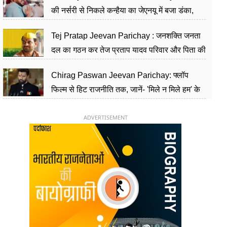
की नर्सरी से निकले कन्हैया का जेएनयू में बजा डंका,
शिक्षा को मानते हैं समाज के बदलाव का हथियार
Tej Pratap Jeevan Parichay : जनशक्ति जनता
दल का गठन कर तेज प्रताप यादव परिवार और पिता की
पार्टी को दे रहे हैं चुनौती, विवादों से है गहरा नाता
Chirag Paswan Jeevan Parichay: फ्लॉप
फिल्म से हिट राजनीति तक, जानें- 'मिले न मिले हम' के
हीरो चिराग पासवान के केंद्रीय मंत्री बनने का सफर
ADVERTISEMENT