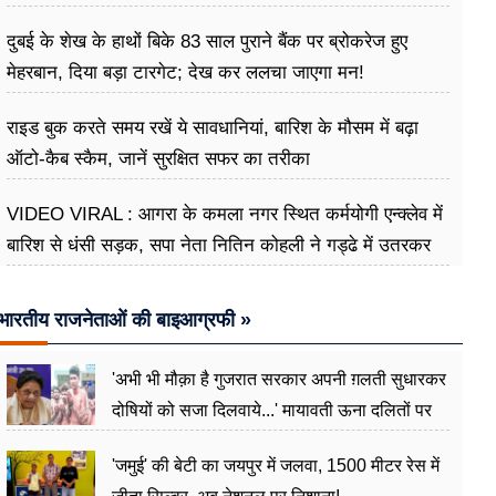
दुबई के शेख के हाथों बिके 83 साल पुराने बैंक पर ब्रोकरेज हुए
मेहरबान, दिया बड़ा टारगेट; देख कर ललचा जाएगा मन!
राइड बुक करते समय रखें ये सावधानियां, बारिश के मौसम में बढ़ा
ऑटो-कैब स्कैम, जानें सुरक्षित सफर का तरीका
VIDEO VIRAL : आगरा के कमला नगर स्थित कर्मयोगी एन्क्लेव में
बारिश से धंसी सड़क, सपा नेता नितिन कोहली ने गड्ढे में उतरकर
मापी विकास की गहराई
भारतीय राजनेताओं की बाइआग्रफी »
'अभी भी मौक़ा है गुजरात सरकार अपनी ग़लती सुधारकर
दोषियों को सजा दिलवाये...' मायावती ऊना दलितों पर
अत्याचार मामले में हुईं आगबबूला
'जमुई' की बेटी का जयपुर में जलवा, 1500 मीटर रेस में