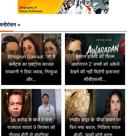
मनोरंजन »
Bhojpuri Bawaal : शो में
इमरान हाशमी की फिल्म
कमेंट्स का एक्ट्रेस काजल
'आवारापन 2' बच्चों को अकेले
राघवानी ने दिया जवाब, निरहुआ
देखने की नहीं मिलेगी इजाजत!
और...
सीबीएफसी...
16 करोड़ के कर्ज में फंसे
रणबीर कपूर के 'बीफ' बयान पर
राजपाल यादव! 9 सितंबर को
फिर मचा बवाल, निकिता रावल
नीलाम होंगी दो संपत्तियां,...
बोलीं- 'माफी मांगो वरना...