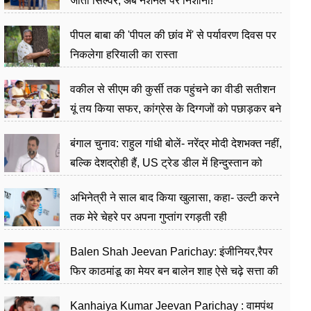
जीता सिल्वर, अब नेशनल पर निशाना!
पीपल बाबा की 'पीपल की छांव में' से पर्यावरण दिवस पर
निकलेगा हरियाली का रास्ता
वकील से सीएम की कुर्सी तक पहुंचने का वीडी सतीशन
यूं तय किया सफर, कांग्रेस के दिग्गजों को पछाड़कर बने
जननेता
बंगाल चुनाव: राहुल गांधी बोलें- नरेंद्र मोदी देशभक्त नहीं,
बल्कि देशद्रोही हैं, US ट्रेड डील में हिन्दुस्तान को
बेचने का काम किया
अभिनेत्री ने साल बाद किया खुलासा, कहा- उल्टी करने
तक मेरे चेहरे पर अपना गुप्तांग रगड़ती रही
Balen Shah Jeevan Parichay: इंजीनियर,रैपर
फिर काठमांडू का मेयर बन बालेन शाह ऐसे चढ़े सत्ता की
सीढ़ियां, अब चलाएंगे नेपाल सरकार
Kanhaiya Kumar Jeevan Parichay : वामपंथ