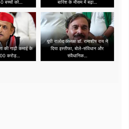
 बच्चों को...
बारिश के मौसम में बढ़ा...
यूपी रालोद अध्यक्ष डॉ. रामाशीष राय ने
नता की गाढ़ी कमाई के
दिया इस्तीफा, बोले-संविधान और
00 करोड़...
संवैधानिक...