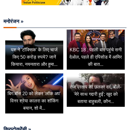
मनोरंजन »
यश ने 'टॉक्सिक' के लिए चार्ज
KBC 18 : पहली बार पहुंचे सनी
किए 50 करोड़ रुपये? जानें
देओल, पहले ही एपिसोड में आमिर
कियारा, नयनतारा और हुमा...
की बात...
तेज प्रताप का छलका दर्द, बोले-
बिग बॉस 20 को लेकर 'लॉक अप'
'मेरे साथ गद्दारी हुई'; खुद को
विनर श्रेया कालरा का शॉकिंग
बताया बाहुबली, कौन...
बयान, शो में...
क्रिप्टोकरेंसी »