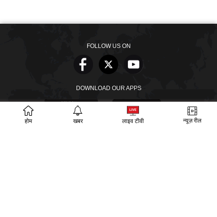
FOLLOW US ON
DOWNLOAD OUR APPS
न्यूज़ रील
होम
खबर
लाइव टीवी
खबरें
वीडियो
वेब स्टोरीज
बायोग्राफी
SECTIONS
ईपेपर
गूगल समाचार
PM Modi
CM Yogi
TRENDING TOPICS
आज का इतिहास
वायरल वीडियो
अखिलेश यादव
हमारे बारे में
संपर्क
लीडरशिप
विज्ञापन
पर्दाफाश