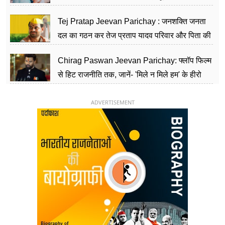
शिक्षा को मानते हैं समाज के बदलाव का हथियार
Tej Pratap Jeevan Parichay : जनशक्ति जनता
दल का गठन कर तेज प्रताप यादव परिवार और पिता की
पार्टी को दे रहे हैं चुनौती, विवादों से है गहरा नाता
Chirag Paswan Jeevan Parichay: फ्लॉप फिल्म
से हिट राजनीति तक, जानें- 'मिले न मिले हम' के हीरो
चिराग पासवान के केंद्रीय मंत्री बनने का सफर
ADVERTISEMENT