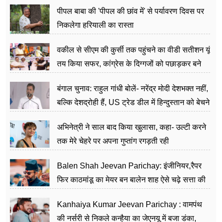
पीपल बाबा की 'पीपल की छांव में' से पर्यावरण दिवस पर
निकलेगा हरियाली का रास्ता
वकील से सीएम की कुर्सी तक पहुंचने का वीडी सतीशन यूं
तय किया सफर, कांग्रेस के दिग्गजों को पछाड़कर बने
जननेता
बंगाल चुनाव: राहुल गांधी बोलें- नरेंद्र मोदी देशभक्त नहीं,
बल्कि देशद्रोही हैं, US ट्रेड डील में हिन्दुस्तान को बेचने
का काम किया
अभिनेत्री ने साल बाद किया खुलासा, कहा- उल्टी करने
तक मेरे चेहरे पर अपना गुप्तांग रगड़ती रही
Balen Shah Jeevan Parichay: इंजीनियर,रैपर
फिर काठमांडू का मेयर बन बालेन शाह ऐसे चढ़े सत्ता की
सीढ़ियां, अब चलाएंगे नेपाल सरकार
Kanhaiya Kumar Jeevan Parichay : वामपंथ
की नर्सरी से निकले कन्हैया का जेएनयू में बजा डंका,