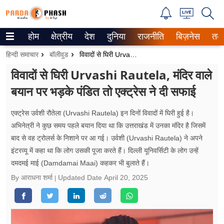
होम
क्षेत्रीय
देश
दुनिया
राजनीति
बिज़नेस
तक
Trending on Google News
हिन्दी समाचार
बॉलीवुड
विवादों से घिरी Urvashi Rautela, मंदिर वाले बयान पर भड़के पंडित तो एक्ट्रेस ने दी सफाई
ePaper
विवादों से घिरी Urvashi Rautela, मंदिर वाले
बयान पर भड़के पंडित तो एक्ट्रेस ने दी सफाई
वेब स्टोरीज
उत्तर प्रदेश
एक्ट्रेस उर्वशी रौतेला (Urvashi Rautela) इन दिनों विवादों में घिरी हुई है।
अभिनेत्री ने कुछ समय पहले बयान दिया था कि उत्तराखंड में उनका मंदिर है जिसमें
गैलरी
बाद से वह ट्रोलर्स के निशाने पर आ गई। उर्वशी (Urvashi Rautela) ने अपने
इंटरव्यू में कहा था कि लोग उसकी पूजा करते हैं। दिल्ली यूनिवर्सिटी के लोग उन्हें
वीडियो
दमदमई माई (Damdamai Maai) कहकर भी बुलाते हैं।
By आराधना शर्मा
Updated Date
April 20, 2025
रिलेशनशिप
जीवन मंत्रा