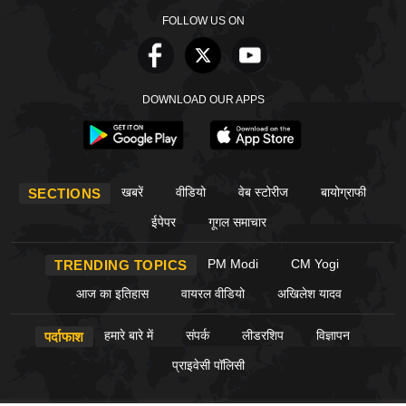
FOLLOW US ON
DOWNLOAD OUR APPS
खबरें
वीडियो
वेब स्टोरीज
बायोग्राफी
SECTIONS
ईपेपर
गूगल समाचार
PM Modi
CM Yogi
TRENDING TOPICS
आज का इतिहास
वायरल वीडियो
अखिलेश यादव
हमारे बारे में
संपर्क
लीडरशिप
विज्ञापन
पर्दाफाश
प्राइवेसी पॉलिसी