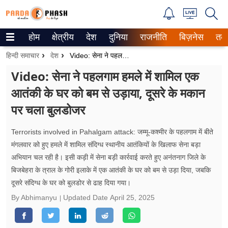
होम
क्षेत्रीय
देश
दुनिया
राजनीति
बिज़नेस
तक
Trending on Google News
हिन्दी समाचार
देश
Video: सेना ने पहलगाम हमले में शामिल एक आतंकी के घर को बम से उड़ाया, दूसरे के मकान पर चला बुलडोजर
ePaper
Video: सेना ने पहलगाम हमले में शामिल एक
आतंकी के घर को बम से उड़ाया, दूसरे के मकान
वेब स्टोरीज
पर चला बुलडोजर
उत्तर प्रदेश
Terrorists involved in Pahalgam attack: जम्मू-कश्मीर के पहलगाम में बीते
गैलरी
मंगलवार को हुए हमले में शामिल संदिग्ध स्थानीय आतंकियों के खिलाफ सेना बड़ा
अभियान चल रही है। इसी कड़ी में सेना बड़ी कार्रवाई करते हुए अनंतनाग जिले के
वीडियो
बिजबेहरा के त्राल के गोरी इलाके में एक आतंकी के घर को बम से उड़ा दिया, जबकि
दूसरे संदिग्ध के घर को बुलडोर से ढाह दिया गया।
रिलेशनशिप
By Abhimanyu
Updated Date
April 25, 2025
जीवन मंत्रा