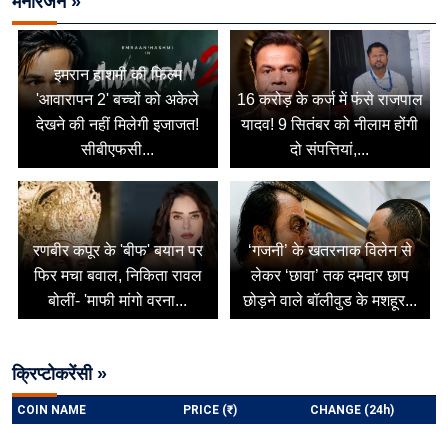
मनोरंजन »
इमरान हाशमी की फिल्म
'आवारापन 2' बच्चों को अकेले
16 करोड़ के कर्ज में फंसे राजपाल
देखने की नहीं मिलेगी इजाजत!
यादव! 9 सितंबर को नीलाम होंगी
सीबीएफसी...
दो संपत्तियां,...
रणबीर कपूर के 'बीफ' बयान पर
‘गजनी’ के खतरनाक विलेन से
फिर मचा बवाल, निकिता रावल
लेकर ‘छावा’ तक दमदार छाप
बोलीं- 'माफी मांगो वरना...
छोड़ने वाले बॉलीवुड के मशहूर...
क्रिप्टोकरेंसी »