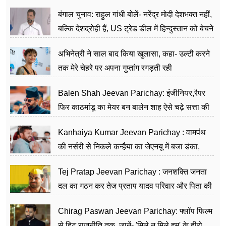
जननेता
बंगाल चुनाव: राहुल गांधी बोलें- नरेंद्र मोदी देशभक्त नहीं,
बल्कि देशद्रोही हैं, US ट्रेड डील में हिन्दुस्तान को बेचने
का काम किया
अभिनेत्री ने साल बाद किया खुलासा, कहा- उल्टी करने
तक मेरे चेहरे पर अपना गुप्तांग रगड़ती रही
Balen Shah Jeevan Parichay: इंजीनियर,रैपर
फिर काठमांडू का मेयर बन बालेन शाह ऐसे चढ़े सत्ता की
सीढ़ियां, अब चलाएंगे नेपाल सरकार
Kanhaiya Kumar Jeevan Parichay : वामपंथ
की नर्सरी से निकले कन्हैया का जेएनयू में बजा डंका,
शिक्षा को मानते हैं समाज के बदलाव का हथियार
Tej Pratap Jeevan Parichay : जनशक्ति जनता
दल का गठन कर तेज प्रताप यादव परिवार और पिता की
पार्टी को दे रहे हैं चुनौती, विवादों से है गहरा नाता
Chirag Paswan Jeevan Parichay: फ्लॉप फिल्म
से हिट राजनीति तक, जानें- 'मिले न मिले हम' के हीरो