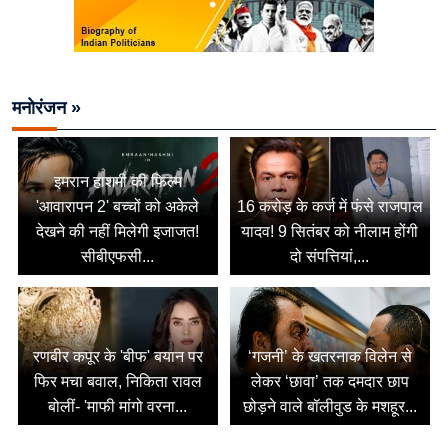
मनोरंजन »
इमरान हाशमी की फिल्म
'आवारापन 2' बच्चों को अकेले
16 करोड़ के कर्ज में फंसे राजपाल
देखने की नहीं मिलेगी इजाजत!
यादव! 9 सितंबर को नीलाम होंगी
सीबीएफसी...
दो संपत्तियां,...
रणबीर कपूर के 'बीफ' बयान पर
‘गजनी’ के खतरनाक विलेन से
फिर मचा बवाल, निकिता रावल
लेकर ‘छावा’ तक दमदार छाप
बोलीं- 'माफी मांगो वरना...
छोड़ने वाले बॉलीवुड के मशहूर...