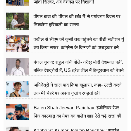
जीता सिल्वर, अब नेशनल पर निशाना!
पीपल बाबा की 'पीपल की छांव में' से पर्यावरण दिवस पर
निकलेगा हरियाली का रास्ता
वकील से सीएम की कुर्सी तक पहुंचने का वीडी सतीशन यूं
तय किया सफर, कांग्रेस के दिग्गजों को पछाड़कर बने
जननेता
बंगाल चुनाव: राहुल गांधी बोलें- नरेंद्र मोदी देशभक्त नहीं,
बल्कि देशद्रोही हैं, US ट्रेड डील में हिन्दुस्तान को बेचने
का काम किया
अभिनेत्री ने साल बाद किया खुलासा, कहा- उल्टी करने
तक मेरे चेहरे पर अपना गुप्तांग रगड़ती रही
Balen Shah Jeevan Parichay: इंजीनियर,रैपर
फिर काठमांडू का मेयर बन बालेन शाह ऐसे चढ़े सत्ता की
सीढ़ियां, अब चलाएंगे नेपाल सरकार
Kanhaiya Kumar Jeevan Parichay : वामपंथ