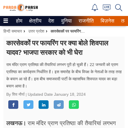
होम
क्षेत्रीय
देश
दुनिया
राजनीति
बिज़नेस
तक
Trending on Google News
हिन्दी समाचार
उत्तर प्रदेश
कारसेवकों पर फायरिंग पर क्या बोले शिवपाल यादव? भाजपा सरकार को भी घेरा
ePaper
कारसेवकों पर फायरिंग पर क्या बोले शिवपाल
यादव? भाजपा सरकार को भी घेरा
वेब स्टोरीज
उत्तर प्रदेश
राम मंदिर प्राण प्रतिष्ठा की तैयारियां लगभग पूरी हो चुकी हैं। 22 जनवरी को प्राण
प्रतिष्ठा का कार्यक्रम निर्धारित है। इस समारोह के बीच विपक्ष के नेताओं के तरह तरह
गैलरी
के बयान आ रहे हैं। इस बीच समाजवादी पार्टी के महासचिव शिवपाल यादव का बड़ा
बयान आया है।
वीडियो
By शिव मौर्या
Updated Date
January 18, 2024
रिलेशनशिप
जीवन मंत्रा
लखनऊ।
राम मंदिर प्राण प्रतिष्ठा की तैयारियां लगभग