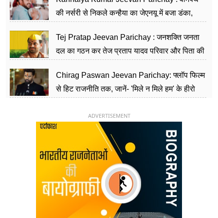
की नर्सरी से निकले कन्हैया का जेएनयू में बजा डंका,
शिक्षा को मानते हैं समाज के बदलाव का हथियार
Tej Pratap Jeevan Parichay : जनशक्ति जनता
दल का गठन कर तेज प्रताप यादव परिवार और पिता की
पार्टी को दे रहे हैं चुनौती, विवादों से है गहरा नाता
Chirag Paswan Jeevan Parichay: फ्लॉप फिल्म
से हिट राजनीति तक, जानें- 'मिले न मिले हम' के हीरो
चिराग पासवान के केंद्रीय मंत्री बनने का सफर
ADVERTISEMENT