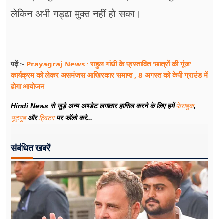
लेकिन अभी गड्ढा मुक्त नहीं हो सका।
Prayagraj News : राहुल गांधी के प्रस्तावित 'छात्रों की गूंज'
पढ़ें :-
कार्यक्रम को लेकर असमंजस आखिरकार समाप्त , 8 अगस्त को केपी ग्राउंड में
होगा आयोजन
Hindi News से जुड़े अन्य अपडेट लगातार हासिल करने के लिए हमें
फेसबुक
,
यूट्यूब
और
ट्विटर
पर फॉलो करे...
संबंधित खबरें