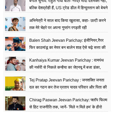
बंगाल चुनाव: राहुल गांधी बोलें- नरेंद्र मोदी देशभक्त नहीं,
बल्कि देशद्रोही हैं, US ट्रेड डील में हिन्दुस्तान को बेचने
का काम किया
अभिनेत्री ने साल बाद किया खुलासा, कहा- उल्टी करने
तक मेरे चेहरे पर अपना गुप्तांग रगड़ती रही
Balen Shah Jeevan Parichay: इंजीनियर,रैपर
फिर काठमांडू का मेयर बन बालेन शाह ऐसे चढ़े सत्ता की
सीढ़ियां, अब चलाएंगे नेपाल सरकार
Kanhaiya Kumar Jeevan Parichay : वामपंथ
की नर्सरी से निकले कन्हैया का जेएनयू में बजा डंका,
शिक्षा को मानते हैं समाज के बदलाव का हथियार
Tej Pratap Jeevan Parichay : जनशक्ति जनता
दल का गठन कर तेज प्रताप यादव परिवार और पिता की
पार्टी को दे रहे हैं चुनौती, विवादों से है गहरा नाता
Chirag Paswan Jeevan Parichay: फ्लॉप फिल्म
से हिट राजनीति तक, जानें- 'मिले न मिले हम' के हीरो