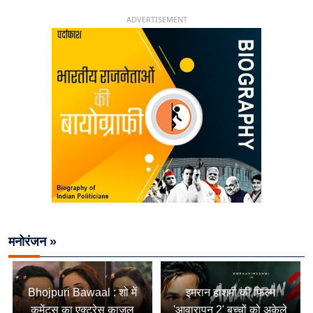
चिराग पासवान के केंद्रीय मंत्री बनने का सफर
ADVERTISEMENT
मनोरंजन »
Bhojpuri Bawaal : शो में
इमरान हाशमी की फिल्म
कमेंट्स का एक्ट्रेस काजल
'आवारापन 2' बच्चों को अकेले