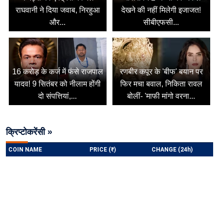
राघवानी ने दिया जवाब, निरहुआ
देखने की नहीं मिलेगी इजाजत!
और...
सीबीएफसी...
16 करोड़ के कर्ज में फंसे राजपाल
रणबीर कपूर के 'बीफ' बयान पर
यादव! 9 सितंबर को नीलाम होंगी
फिर मचा बवाल, निकिता रावल
दो संपत्तियां,...
बोलीं- 'माफी मांगो वरना...
क्रिप्टोकरेंसी »