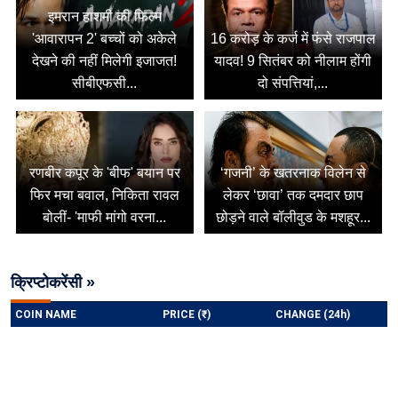
इमरान हाशमी की फिल्म
'आवारापन 2' बच्चों को अकेले
16 करोड़ के कर्ज में फंसे राजपाल
देखने की नहीं मिलेगी इजाजत!
यादव! 9 सितंबर को नीलाम होंगी
सीबीएफसी...
दो संपत्तियां,...
रणबीर कपूर के 'बीफ' बयान पर
‘गजनी’ के खतरनाक विलेन से
फिर मचा बवाल, निकिता रावल
लेकर ‘छावा’ तक दमदार छाप
बोलीं- 'माफी मांगो वरना...
छोड़ने वाले बॉलीवुड के मशहूर...
क्रिप्टोकरेंसी »