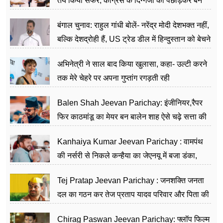
तय किया सफर, कांग्रेस के दिग्गजों को पछाड़कर बने
जननेता
बंगाल चुनाव: राहुल गांधी बोलें- नरेंद्र मोदी देशभक्त नहीं,
बल्कि देशद्रोही हैं, US ट्रेड डील में हिन्दुस्तान को बेचने
का काम किया
अभिनेत्री ने साल बाद किया खुलासा, कहा- उल्टी करने
तक मेरे चेहरे पर अपना गुप्तांग रगड़ती रही
Balen Shah Jeevan Parichay: इंजीनियर,रैपर
फिर काठमांडू का मेयर बन बालेन शाह ऐसे चढ़े सत्ता की
सीढ़ियां, अब चलाएंगे नेपाल सरकार
Kanhaiya Kumar Jeevan Parichay : वामपंथ
की नर्सरी से निकले कन्हैया का जेएनयू में बजा डंका,
शिक्षा को मानते हैं समाज के बदलाव का हथियार
Tej Pratap Jeevan Parichay : जनशक्ति जनता
दल का गठन कर तेज प्रताप यादव परिवार और पिता की
पार्टी को दे रहे हैं चुनौती, विवादों से है गहरा नाता
Chirag Paswan Jeevan Parichay: फ्लॉप फिल्म