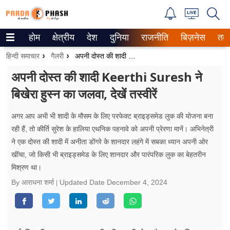
होम
क्षेत्रीय
देश
दुनिया
राजनीति
बिज़नेस
तक
Trending on Google News
हिन्दी समाचार
गैलरी
अपनी दोस्त की शादी Keerthi Suresh ने बिखेरा हुस्न का जलवा, देखें तस्वीरें
ePaper
अपनी दोस्त की शादी Keerthi Suresh ने
बिखेरा हुस्न का जलवा, देखें तस्वीरें
वेब स्टोरीज
उत्तर प्रदेश
अगर आप अभी भी शादी के मौसम के लिए परफेक्ट ब्राइड्समेड लुक की योजना बना
रही हैं, तो कीर्ति सुरेश के हालिया एथनिक पहनावे को अपनी प्रेरणा मानें। अभिनेत्री
गैलरी
ने एक दोस्त की शादी में अनीता डोंगरे के शानदार लहंगे में सबका ध्यान अपनी ओर
खींचा, जो किसी भी ब्राइड्समेड के लिए शानदार और पारंपरिक लुक का बेहतरीन
वीडियो
मिश्रण था।
By आराधना शर्मा
Updated Date
December 4, 2024
रिलेशनशिप
जीवन मंत्रा