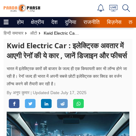
होम
क्षेत्रीय
देश
दुनिया
राजनीति
बिज़नेस
तक
Trending on Google News
हिन्दी समाचार
ऑटो
Kwid Electric Car : इलेक्ट्रिक अवतार में आएगी रेनॉ की ये कार , जानें डिजाइन और फीचर्स
ePaper
Kwid Electric Car : इलेक्ट्रिक अवतार में
आएगी रेनॉ की ये कार , जानें डिजाइन और फीचर्स
वेब स्टोरीज
उत्तर प्रदेश
भारत में इलेक्ट्रिक कारों की बाजार के जल्द ही एक किफायती कार भी लॉन्च होने जा
रही है। रेनॉ जल्द ही भारत में अपनी सबसे छोटी इलेक्ट्रिक कार क्विड का वर्जन
गैलरी
लॉन्च करने की तैयारी कर रही है।
By अनूप कुमार
Updated Date
July 17, 2025
वीडियो
रिलेशनशिप
जीवन मंत्रा