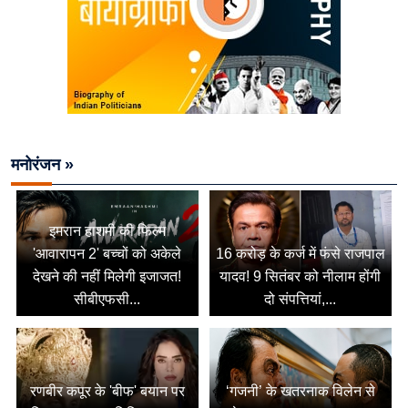
मनोरंजन »
इमरान हाशमी की फिल्म
'आवारापन 2' बच्चों को अकेले
16 करोड़ के कर्ज में फंसे राजपाल
देखने की नहीं मिलेगी इजाजत!
यादव! 9 सितंबर को नीलाम होंगी
सीबीएफसी...
दो संपत्तियां,...
रणबीर कपूर के 'बीफ' बयान पर
‘गजनी’ के खतरनाक विलेन से