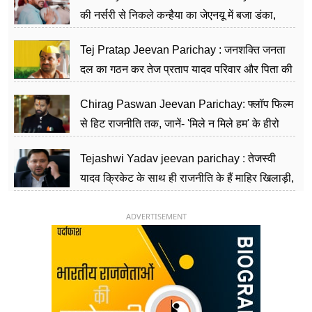
की नर्सरी से निकले कन्हैया का जेएनयू में बजा डंका,
शिक्षा को मानते हैं समाज के बदलाव का हथियार
Tej Pratap Jeevan Parichay : जनशक्ति जनता
दल का गठन कर तेज प्रताप यादव परिवार और पिता की
पार्टी को दे रहे हैं चुनौती, विवादों से है गहरा नाता
Chirag Paswan Jeevan Parichay: फ्लॉप फिल्म
से हिट राजनीति तक, जानें- 'मिले न मिले हम' के हीरो
चिराग पासवान के केंद्रीय मंत्री बनने का सफर
Tejashwi Yadav jeevan parichay : तेजस्वी
यादव क्रिकेट के साथ ही राजनीति के हैं माहिर खिलाड़ी,
26 साल की उम्र में संभाली डिप्टी सीएम की कुर्सी
ADVERTISEMENT