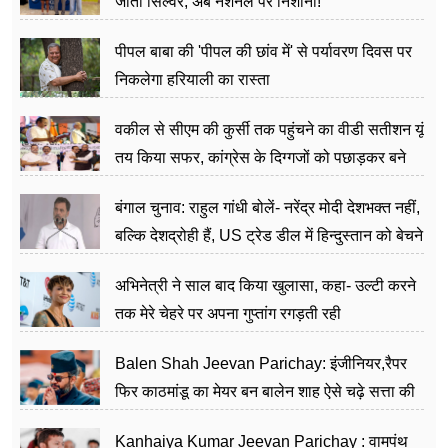
जीता सिल्वर, अब नेशनल पर निशाना!
पीपल बाबा की 'पीपल की छांव में' से पर्यावरण दिवस पर
निकलेगा हरियाली का रास्ता
वकील से सीएम की कुर्सी तक पहुंचने का वीडी सतीशन यूं
तय किया सफर, कांग्रेस के दिग्गजों को पछाड़कर बने
जननेता
बंगाल चुनाव: राहुल गांधी बोलें- नरेंद्र मोदी देशभक्त नहीं,
बल्कि देशद्रोही हैं, US ट्रेड डील में हिन्दुस्तान को बेचने
का काम किया
अभिनेत्री ने साल बाद किया खुलासा, कहा- उल्टी करने
तक मेरे चेहरे पर अपना गुप्तांग रगड़ती रही
Balen Shah Jeevan Parichay: इंजीनियर,रैपर
फिर काठमांडू का मेयर बन बालेन शाह ऐसे चढ़े सत्ता की
सीढ़ियां, अब चलाएंगे नेपाल सरकार
Kanhaiya Kumar Jeevan Parichay : वामपंथ