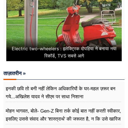
Electric two-wheelers : इलेक्ट्रिक दोपहिया ने बनाया नया
रिकॉर्ड, TVS सबसे आगे
ताज़ातरीन »
इनकी छवि तो बनी नहीं लेकिन अधिकारियों के घर-महल ज़रूर बन
गये...अखिलेश यादव ने सीएम पर साधा​ निशाना
मोहन भागवत, बोले- Gen-Z बिना तर्क कोई बात नहीं करती स्वीकार,
इसलिए उससे संवाद और 'शास्त्रार्थ' की जरूरत है, न कि उसे खारिज
करने की