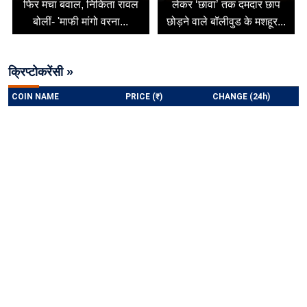
फिर मचा बवाल, निकिता रावल
लेकर ‘छावा’ तक दमदार छाप
बोलीं- 'माफी मांगो वरना...
छोड़ने वाले बॉलीवुड के मशहूर...
क्रिप्टोकरेंसी »