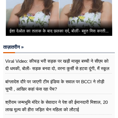
ईशा देओल का तलाक के बाद छलका दर्द, बोलीं- बहुत मिस करती...
ताज़ातरीन »
Viral Video: कीचड़ भरी सड़क पर खड़ी मासूम बच्ची ने सीएम को
दी धमकी, बोली- सड़क बनवा दो, वरना कुर्सी से हटवा दूंगी, मैं स्कूल
नहीं जा पा रही हूं
बांग्लादेश दौरे पर जाएगी टीम इंडिया के सवाल पर BCCI ने तोड़ी
चुप्पी , आखिर कहां फंस रहा पेंच?
श्रीराम जन्मभूमि मंदिर के सेवादार ने पेश की ईमानदारी मिशाल, 20
लाख मूल्य की हीरा जड़ित चेन महिला को लौटाई