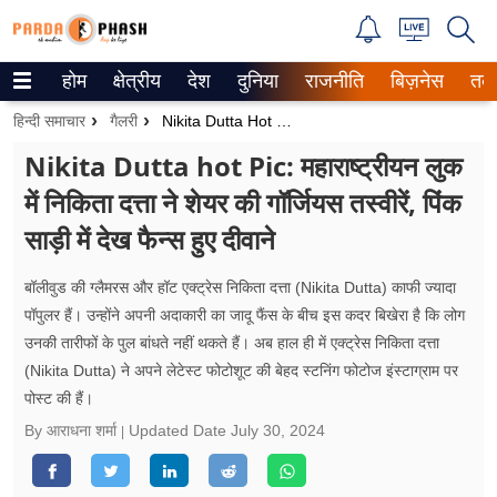
होम
क्षेत्रीय
देश
दुनिया
राजनीति
बिज़नेस
तक
Trending on Google News
हिन्दी समाचार
गैलरी
Nikita Dutta Hot Pic: महाराष्ट्रीयन लुक में निकिता दत्ता ने शेयर की गॉर्जियस तस्वीरें, पिंक साड़ी में देख फैन्स हुए दीवाने
ePaper
Nikita Dutta hot Pic: महाराष्ट्रीयन लुक
में निकिता दत्ता ने शेयर की गॉर्जियस तस्वीरें, पिंक
वेब स्टोरीज
साड़ी में देख फैन्स हुए दीवाने
उत्तर प्रदेश
बॉलीवुड की ग्लैमरस और हॉट एक्ट्रेस निकिता दत्ता (Nikita Dutta) काफी ज्यादा
गैलरी
पॉपुलर हैं। उन्होंने अपनी अदाकारी का जादू फैंस के बीच इस कदर बिखेरा है कि लोग
उनकी तारीफों के पुल बांधते नहीं थकते हैं। अब हाल ही में एक्ट्रेस निकिता दत्ता
वीडियो
(Nikita Dutta) ने अपने लेटेस्ट फोटोशूट की बेहद स्टनिंग फोटोज इंस्टाग्राम पर
पोस्ट की हैं।
रिलेशनशिप
By आराधना शर्मा
Updated Date
July 30, 2024
जीवन मंत्रा