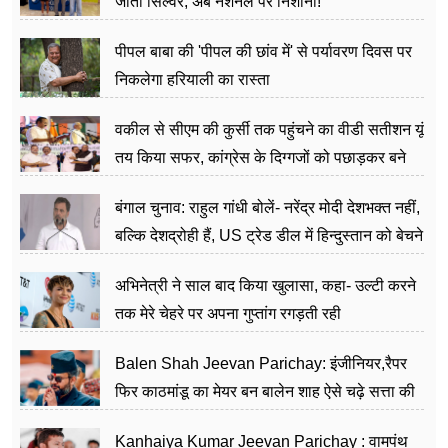
जीता सिल्वर, अब नेशनल पर निशाना!
पीपल बाबा की 'पीपल की छांव में' से पर्यावरण दिवस पर
निकलेगा हरियाली का रास्ता
वकील से सीएम की कुर्सी तक पहुंचने का वीडी सतीशन यूं
तय किया सफर, कांग्रेस के दिग्गजों को पछाड़कर बने
जननेता
बंगाल चुनाव: राहुल गांधी बोलें- नरेंद्र मोदी देशभक्त नहीं,
बल्कि देशद्रोही हैं, US ट्रेड डील में हिन्दुस्तान को बेचने
का काम किया
अभिनेत्री ने साल बाद किया खुलासा, कहा- उल्टी करने
तक मेरे चेहरे पर अपना गुप्तांग रगड़ती रही
Balen Shah Jeevan Parichay: इंजीनियर,रैपर
फिर काठमांडू का मेयर बन बालेन शाह ऐसे चढ़े सत्ता की
सीढ़ियां, अब चलाएंगे नेपाल सरकार
Kanhaiya Kumar Jeevan Parichay : वामपंथ