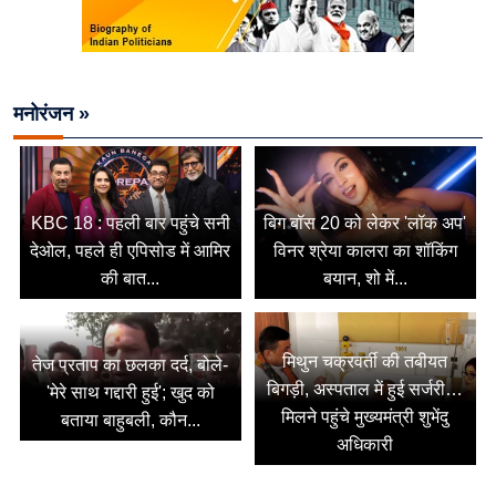
मनोरंजन »
KBC 18 : पहली बार पहुंचे सनी
बिग बॉस 20 को लेकर 'लॉक अप'
देओल, पहले ही एपिसोड में आमिर
विनर श्रेया कालरा का शॉकिंग
की बात...
बयान, शो में...
मिथुन चक्रवर्ती की तबीयत
तेज प्रताप का छलका दर्द, बोले-
बिगड़ी, अस्पताल में हुई सर्जरी…
'मेरे साथ गद्दारी हुई'; खुद को
मिलने पहुंचे मुख्यमंत्री शुभेंदु
बताया बाहुबली, कौन...
अधिकारी