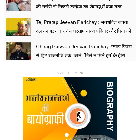
की नर्सरी से निकले कन्हैया का जेएनयू में बजा डंका,
शिक्षा को मानते हैं समाज के बदलाव का हथियार
Tej Pratap Jeevan Parichay : जनशक्ति जनता
दल का गठन कर तेज प्रताप यादव परिवार और पिता की
पार्टी को दे रहे हैं चुनौती, विवादों से है गहरा नाता
Chirag Paswan Jeevan Parichay: फ्लॉप फिल्म
से हिट राजनीति तक, जानें- 'मिले न मिले हम' के हीरो
चिराग पासवान के केंद्रीय मंत्री बनने का सफर
ADVERTISEMENT