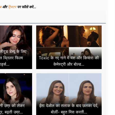
ूब
और
ट्विटर
पर फॉलो करे...
ीवुड डेब्यू के लिए
रल थ्रिलर फिल्म
Toxic के नए गाने में यश और कियारा की
र्ड्स...
केमेस्ट्री और बोल्ड...
नी उम्र को लेकर
ईशा देओल का तलाक के बाद छलका दर्द,
र, बढ़ती उम्र...
बोलीं- बहुत मिस करती...