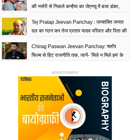
की नर्सरी से निकले कन्हैया का जेएनयू में बजा डंका,
शिक्षा को मानते हैं समाज के बदलाव का हथियार
Tej Pratap Jeevan Parichay : जनशक्ति जनता
दल का गठन कर तेज प्रताप यादव परिवार और पिता की
पार्टी को दे रहे हैं चुनौती, विवादों से है गहरा नाता
Chirag Paswan Jeevan Parichay: फ्लॉप
फिल्म से हिट राजनीति तक, जानें- 'मिले न मिले हम' के
हीरो चिराग पासवान के केंद्रीय मंत्री बनने का सफर
ADVERTISEMENT