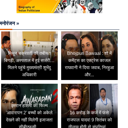
मनोरंजन »
मिथुन चक्रवर्ती की तबीयत
Bhojpuri Bawaal : शो में
बिगड़ी, अस्पताल में हुई सर्जरी…
कमेंट्स का एक्ट्रेस काजल
मिलने पहुंचे मुख्यमंत्री शुभेंदु
राघवानी ने दिया जवाब, निरहुआ
अधिकारी
और...
इमरान हाशमी की फिल्म
'आवारापन 2' बच्चों को अकेले
16 करोड़ के कर्ज में फंसे
देखने की नहीं मिलेगी इजाजत!
राजपाल यादव! 9 सितंबर को
सीबीएफसी...
नीलाम होंगी दो संपत्तियां,...