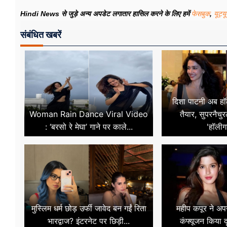
Hindi News से जुड़े अन्य अपडेट लगातार हासिल करने के लिए हमें
फेसबुक
,
यूट्य
संबंधित खबरें
दिशा पाटनी अब हॉल
Woman Rain Dance Viral Video
तैयार, सुपरनैचु
: ‘बरसो रे मेघा’ गाने पर काले...
'हॉलीगा
मुस्लिम धर्म छोड़ उर्फी जावेद बन गईं रिता
महीप कपूर ने अप
भारद्वाज? इंटरनेट पर छिड़ी...
कंफ्यूजन किया दू