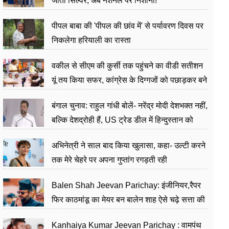
जीता सिल्वर, अब नेशनल पर निशाना!
पीपल बाबा की 'पीपल की छांव में' से पर्यावरण दिवस पर
निकलेगा हरियाली का रास्ता
वकील से सीएम की कुर्सी तक पहुंचने का वीडी सतीशन
यूं तय किया सफर, कांग्रेस के दिग्गजों को पछाड़कर बने
जननेता
बंगाल चुनाव: राहुल गांधी बोलें- नरेंद्र मोदी देशभक्त नहीं,
बल्कि देशद्रोही हैं, US ट्रेड डील में हिन्दुस्तान को
बेचने का काम किया
अभिनेत्री ने साल बाद किया खुलासा, कहा- उल्टी करने
तक मेरे चेहरे पर अपना गुप्तांग रगड़ती रही
Balen Shah Jeevan Parichay: इंजीनियर,रैपर
फिर काठमांडू का मेयर बन बालेन शाह ऐसे चढ़े सत्ता की
सीढ़ियां, अब चलाएंगे नेपाल सरकार
Kanhaiya Kumar Jeevan Parichay : वामपंथ