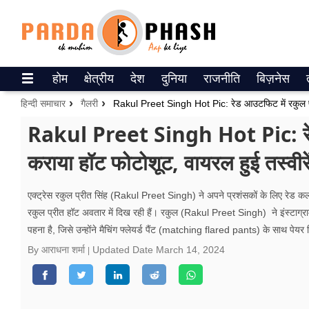
Trending on Google News
होम
क्षेत्रीय
देश
दुनिया
राजनीति
बिज़नेस
ePaper
हिन्दी समाचार
गैलरी
वेब स्टोरीज
Rakul Preet Singh Hot Pic: रेड 
कराया हॉट फोटोशूट, वायरल हुई तस्वीरे
उत्तर प्रदेश
गैलरी
एक्‍ट्रेस रकुल प्रीत सिंह (Rakul Preet Singh) ने अपने प्रशंसकों के लिए रेड कलर 
रकुल प्रीत हॉट अवतार में दिख रही हैं। रकुल (Rakul Preet Singh) ने इंस्टाग्रा
वीडियो
पहना है, जिसे उन्होंने मैचिंग फ्लेयर्ड पैंट (matching flared pants) के साथ पेयर
रिलेशनशिप
By आराधना शर्मा
Updated Date
March 14, 2024
जीवन मंत्रा