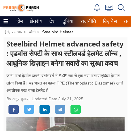
होम
क्षेत्रीय
देश
दुनिया
राजनीति
बिज़नेस
तक
Trending on Google News
हिन्दी समाचार
ऑटो
Steelbird Helmet Advanced Safety : एडवांस सेफ्टी के साथ स्टीलबर्ड हेलमेट लॉन्च , आधुनिक डिज़ाइन बनेगा सवारों का सुरक्षा कवच
ePaper
Steelbird Helmet advanced safety
: एडवांस सेफ्टी के साथ स्टीलबर्ड हेलमेट लॉन्च ,
वेब स्टोरीज
आधुनिक डिज़ाइन बनेगा सवारों का सुरक्षा कवच
उत्तर प्रदेश
जानी मानी हेलमेट कंपनी स्टीलबर्ड ने SXE नाम से एक नया मोटरसाइकिल हेलमेट
गैलरी
लॉन्च किया है। यह भारत का पहला TPE (Thermoplastic Elastomer) ऊर्जा
अवशोषक परत वाला हेलमेट है।
वीडियो
By अनूप कुमार
Updated Date
July 21, 2025
रिलेशनशिप
जीवन मंत्रा