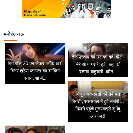
मनोरंजन »
तेज प्रताप का छलका दर्द, बोले-
बिग बॉस 20 को लेकर 'लॉक अप'
'मेरे साथ गद्दारी हुई'; खुद को
विनर श्रेया कालरा का शॉकिंग
बताया बाहुबली, कौन...
बयान, शो में...
मिथुन चक्रवर्ती की तबीयत
बिगड़ी, अस्पताल में हुई सर्जरी…
मिलने पहुंचे मुख्यमंत्री शुभेंदु
अधिकारी