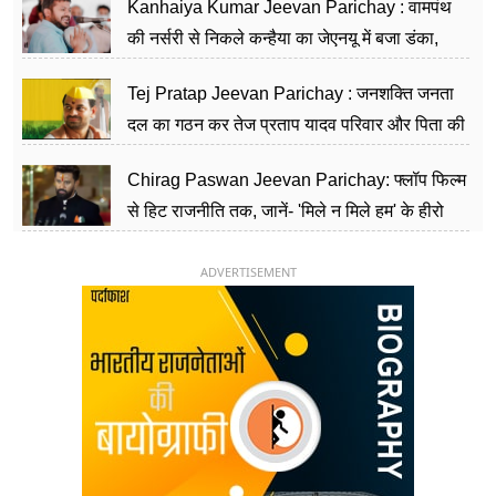
Kanhaiya Kumar Jeevan Parichay : वामपंथ
की नर्सरी से निकले कन्हैया का जेएनयू में बजा डंका,
शिक्षा को मानते हैं समाज के बदलाव का हथियार
Tej Pratap Jeevan Parichay : जनशक्ति जनता
दल का गठन कर तेज प्रताप यादव परिवार और पिता की
पार्टी को दे रहे हैं चुनौती, विवादों से है गहरा नाता
Chirag Paswan Jeevan Parichay: फ्लॉप फिल्म
से हिट राजनीति तक, जानें- 'मिले न मिले हम' के हीरो
चिराग पासवान के केंद्रीय मंत्री बनने का सफर
ADVERTISEMENT