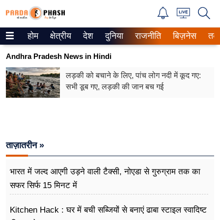
होम
क्षेत्रीय
देश
दुनिया
राजनीति
बिज़नेस
तक
Trending on Google News
Andhra Pradesh News in Hindi
ePaper
लड़की को बचाने के लिए, पांच लोग नदी में कूद गए:
सभी डूब गए, लड़की की जान बच गई
वेब स्टोरीज
उत्तर प्रदेश
गैलरी
ताज़ातरीन »
वीडियो
भारत में जल्द आएगी उड़ने वाली टैक्सी, नोएडा से गुरुग्राम तक का
रिलेशनशिप
सफर सिर्फ 15 मिनट में
जीवन मंत्रा
Kitchen Hack : घर में बची सब्जियों से बनाएं ढाबा स्टाइल स्वादिष्ट