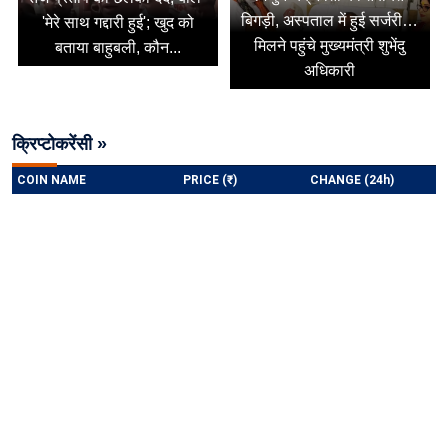
बिगड़ी, अस्पताल में हुई सर्जरी…
'मेरे साथ गद्दारी हुई'; खुद को
मिलने पहुंचे मुख्यमंत्री शुभेंदु
बताया बाहुबली, कौन...
अधिकारी
क्रिप्टोकरेंसी »