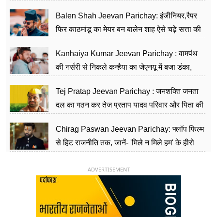
Balen Shah Jeevan Parichay: इंजीनियर,रैपर
फिर काठमांडू का मेयर बन बालेन शाह ऐसे चढ़े सत्ता की
सीढ़ियां, अब चलाएंगे नेपाल सरकार
Kanhaiya Kumar Jeevan Parichay : वामपंथ
की नर्सरी से निकले कन्हैया का जेएनयू में बजा डंका,
शिक्षा को मानते हैं समाज के बदलाव का हथियार
Tej Pratap Jeevan Parichay : जनशक्ति जनता
दल का गठन कर तेज प्रताप यादव परिवार और पिता की
पार्टी को दे रहे हैं चुनौती, विवादों से है गहरा नाता
Chirag Paswan Jeevan Parichay: फ्लॉप फिल्म
से हिट राजनीति तक, जानें- 'मिले न मिले हम' के हीरो
चिराग पासवान के केंद्रीय मंत्री बनने का सफर
ADVERTISEMENT