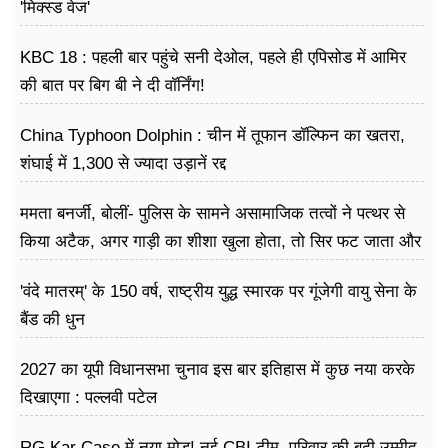
फूड
'मिक्स्ड वेज'
सेहत
KBC 18 : पहली बार पहुंचे सनी देओल, पहले ही एपिसोड में आमिर
की बात पर बिग बी ने दी वॉर्निंग!
ब्‍यूटी
China Typhoon Dolphin : चीन में तूफान डॉल्फिन का खतरा,
जॉब्स
शंघाई में 1,300 से ज्यादा उड़ानें रद्द
शिक्षा
ममता बनर्जी, बोलीं- पुलिस के सामने असामाजिक तत्वों ने पत्थर से
अन्य खबरें
किया अटैक, अगर गाड़ी का शीशा खुला होता, तो सिर फट जाता और
मैं मर जाती
'वंदे मातरम्' के 150 वर्ष, राष्ट्रीय युद्ध स्मारक पर गूंजेगी वायु सेना के
बैंड की धुन
2027 का यूपी विधानसभा चुनाव इस बार इतिहास में कुछ नया करके
दिखाएगा : पल्लवी पटेल
RG Kar Case में नया मोड़! नई CBI टीम, परिवार की बढ़ी उम्मीद