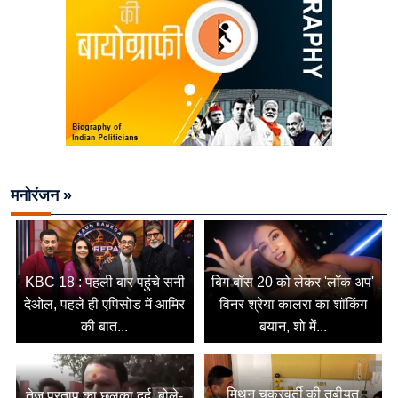
मनोरंजन »
KBC 18 : पहली बार पहुंचे सनी
बिग बॉस 20 को लेकर 'लॉक अप'
देओल, पहले ही एपिसोड में आमिर
विनर श्रेया कालरा का शॉकिंग
की बात...
बयान, शो में...
मिथुन चक्रवर्ती की तबीयत
तेज प्रताप का छलका दर्द, बोले-