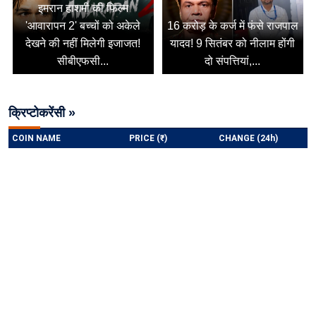
इमरान हाशमी की फिल्म
'आवारापन 2' बच्चों को अकेले
16 करोड़ के कर्ज में फंसे राजपाल
देखने की नहीं मिलेगी इजाजत!
यादव! 9 सितंबर को नीलाम होंगी
सीबीएफसी...
दो संपत्तियां,...
क्रिप्टोकरेंसी »