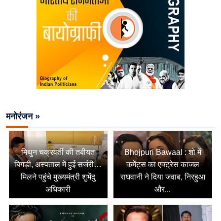
मनोरंजन »
मिथुन चक्रवर्ती की तबीयत
Bhojpuri Bawaal : शो में
बिगड़ी, अस्पताल में हुई सर्जरी…
कमेंट्स का एक्ट्रेस काजल
मिलने पहुंचे मुख्यमंत्री शुभेंदु
राघवानी ने दिया जवाब, निरहुआ
अधिकारी
और...