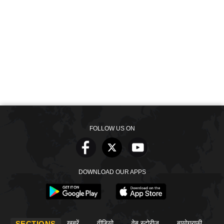
FOLLOW US ON
DOWNLOAD OUR APPS
खबरें
वीडियो
वेब स्टोरीज
बायोग्राफी
SECTIONS