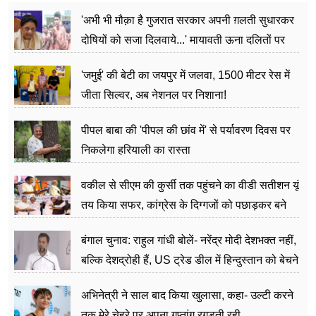
'अभी भी मौक़ा है गुजरात सरकार अपनी ग़लती सुधारकर
दोषियों को सजा दिलवाये...' मायावती ऊना दलितों पर
अत्याचार मामले में हुईं आगबबूला
'जमुई' की बेटी का जयपुर में जलवा, 1500 मीटर रेस में
जीता सिल्वर, अब नेशनल पर निशाना!
पीपल बाबा की 'पीपल की छांव में' से पर्यावरण दिवस पर
निकलेगा हरियाली का रास्ता
वकील से सीएम की कुर्सी तक पहुंचने का वीडी सतीशन यूं
तय किया सफर, कांग्रेस के दिग्गजों को पछाड़कर बने
जननेता
बंगाल चुनाव: राहुल गांधी बोलें- नरेंद्र मोदी देशभक्त नहीं,
बल्कि देशद्रोही हैं, US ट्रेड डील में हिन्दुस्तान को बेचने
का काम किया
अभिनेत्री ने साल बाद किया खुलासा, कहा- उल्टी करने
तक मेरे चेहरे पर अपना गुप्तांग रगड़ती रही