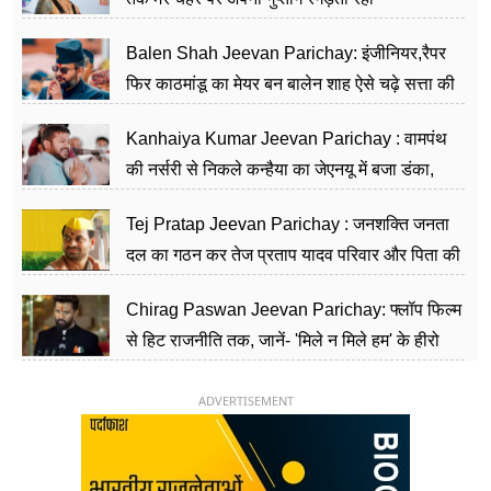
Balen Shah Jeevan Parichay: इंजीनियर,रैपर
फिर काठमांडू का मेयर बन बालेन शाह ऐसे चढ़े सत्ता की
सीढ़ियां, अब चलाएंगे नेपाल सरकार
Kanhaiya Kumar Jeevan Parichay : वामपंथ
की नर्सरी से निकले कन्हैया का जेएनयू में बजा डंका,
शिक्षा को मानते हैं समाज के बदलाव का हथियार
Tej Pratap Jeevan Parichay : जनशक्ति जनता
दल का गठन कर तेज प्रताप यादव परिवार और पिता की
पार्टी को दे रहे हैं चुनौती, विवादों से है गहरा नाता
Chirag Paswan Jeevan Parichay: फ्लॉप फिल्म
से हिट राजनीति तक, जानें- 'मिले न मिले हम' के हीरो
चिराग पासवान के केंद्रीय मंत्री बनने का सफर
ADVERTISEMENT