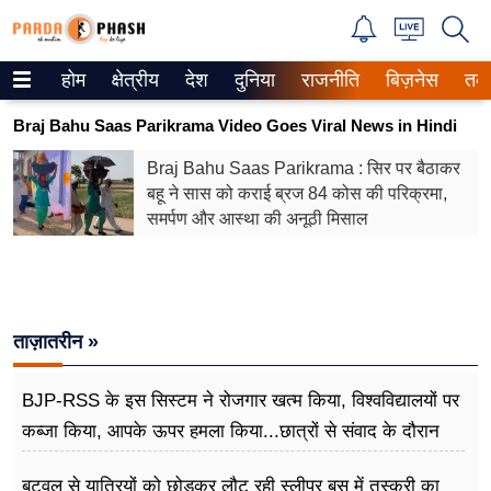
होम
क्षेत्रीय
देश
दुनिया
राजनीति
बिज़नेस
तक
Trending on Google News
Braj Bahu Saas Parikrama Video Goes Viral News in Hindi
ePaper
Braj Bahu Saas Parikrama : सिर पर बैठाकर
बहू ने सास को कराई ब्रज 84 कोस की परिक्रमा,
वेब स्टोरीज
समर्पण और आस्था की अनूठी मिसाल
उत्तर प्रदेश
गैलरी
ताज़ातरीन »
वीडियो
रिलेशनशिप
BJP-RSS के इस सिस्टम ने रोजगार खत्म किया, विश्वविद्यालयों पर
कब्जा किया, आपके ऊपर हमला किया...छात्रों से संवाद के दौरान
जीवन मंत्रा
बोले राहुल गांधी
बुटवल से यात्रियों को छोड़कर लौट रही स्लीपर बस में तस्करी का