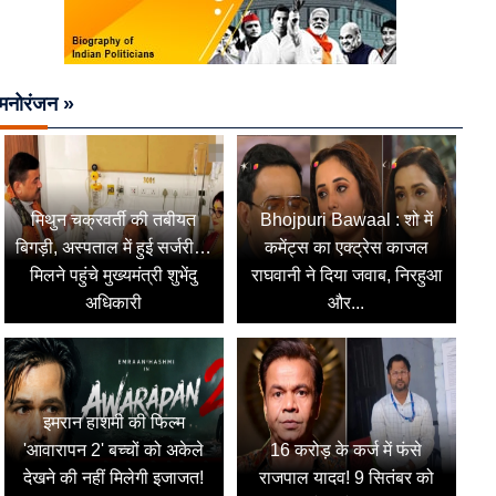
मनोरंजन »
मिथुन चक्रवर्ती की तबीयत
Bhojpuri Bawaal : शो में
बिगड़ी, अस्पताल में हुई सर्जरी…
कमेंट्स का एक्ट्रेस काजल
मिलने पहुंचे मुख्यमंत्री शुभेंदु
राघवानी ने दिया जवाब, निरहुआ
अधिकारी
और...
इमरान हाशमी की फिल्म
'आवारापन 2' बच्चों को अकेले
16 करोड़ के कर्ज में फंसे
देखने की नहीं मिलेगी इजाजत!
राजपाल यादव! 9 सितंबर को