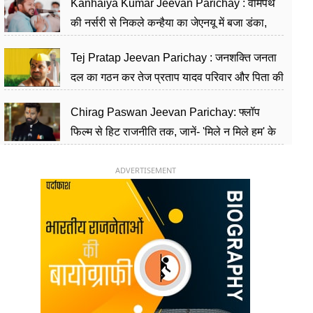
Kanhaiya Kumar Jeevan Parichay : वामपंथ
की नर्सरी से निकले कन्हैया का जेएनयू में बजा डंका,
शिक्षा को मानते हैं समाज के बदलाव का हथियार
Tej Pratap Jeevan Parichay : जनशक्ति जनता
दल का गठन कर तेज प्रताप यादव परिवार और पिता की
पार्टी को दे रहे हैं चुनौती, विवादों से है गहरा नाता
Chirag Paswan Jeevan Parichay: फ्लॉप
फिल्म से हिट राजनीति तक, जानें- 'मिले न मिले हम' के
हीरो चिराग पासवान के केंद्रीय मंत्री बनने का सफर
ADVERTISEMENT