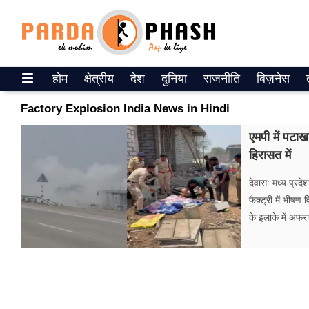
Trending on Google News
होम
क्षेत्रीय
देश
दुनिया
राजनीति
बिज़नेस
ePaper
Factory Explosion India News in Hindi
वेब स्टोरीज
एमपी में पटा
हिरासत में
उत्तर प्रदेश
देवास: मध्य प्रदे
गैलरी
फैक्ट्री में भीष
के इलाके में अफ
वीडियो
रिलेशनशिप
जीवन मंत्रा