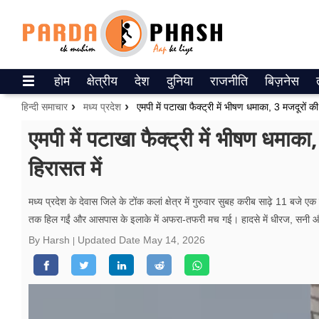
Trending on Google News
होम
क्षेत्रीय
देश
दुनिया
राजनीति
बिज़नेस
ePaper
हिन्दी समाचार
मध्य प्रदेश
एमपी में पटाखा फैक्ट्री में भीषण धमाका, 3 मजदूरों
वेब स्टोरीज
एमपी में पटाखा फैक्ट्री में भीषण धमा
हिरासत में
उत्तर प्रदेश
गैलरी
मध्य प्रदेश के देवास जिले के टोंक कलां क्षेत्र में गुरुवार सुबह करीब साढ़े 11 बजे 
तक हिल गईं और आसपास के इलाके में अफरा-तफरी मच गई। हादसे में धीरज, सनी और स
वीडियो
By Harsh
Updated Date
May 14, 2026
रिलेशनशिप
जीवन मंत्रा