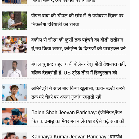
जीता सिल्वर, अब नेशनल पर निशाना!
पीपल बाबा की 'पीपल की छांव में' से पर्यावरण दिवस पर
निकलेगा हरियाली का रास्ता
वकील से सीएम की कुर्सी तक पहुंचने का वीडी सतीशन
यूं तय किया सफर, कांग्रेस के दिग्गजों को पछाड़कर बने
जननेता
बंगाल चुनाव: राहुल गांधी बोलें- नरेंद्र मोदी देशभक्त नहीं,
बल्कि देशद्रोही हैं, US ट्रेड डील में हिन्दुस्तान को
बेचने का काम किया
अभिनेत्री ने साल बाद किया खुलासा, कहा- उल्टी करने
तक मेरे चेहरे पर अपना गुप्तांग रगड़ती रही
Balen Shah Jeevan Parichay: इंजीनियर,रैपर
फिर काठमांडू का मेयर बन बालेन शाह ऐसे चढ़े सत्ता की
सीढ़ियां, अब चलाएंगे नेपाल सरकार
Kanhaiya Kumar Jeevan Parichay : वामपंथ