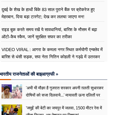
दुबई के शेख के हाथों बिके 83 साल पुराने बैंक पर ब्रोकरेज हुए
मेहरबान, दिया बड़ा टारगेट; देख कर ललचा जाएगा मन!
राइड बुक करते समय रखें ये सावधानियां, बारिश के मौसम में बढ़ा
ऑटो-कैब स्कैम, जानें सुरक्षित सफर का तरीका
VIDEO VIRAL : आगरा के कमला नगर स्थित कर्मयोगी एन्क्लेव में
बारिश से धंसी सड़क, सपा नेता नितिन कोहली ने गड्ढे में उतरकर
मापी विकास की गहराई
भारतीय राजनेताओं की बाइआग्रफी »
'अभी भी मौक़ा है गुजरात सरकार अपनी ग़लती सुधारकर
दोषियों को सजा दिलवाये...' मायावती ऊना दलितों पर
अत्याचार मामले में हुईं आगबबूला
'जमुई' की बेटी का जयपुर में जलवा, 1500 मीटर रेस में