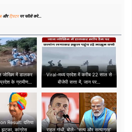
ूब
और
ट्विटर
पर फॉलो करे...
न जोखिम में डालकर
Viral-मध्य प्रदेश में करीब 22 साल से
प्रदेश के ग्रामीण...
बीजेपी सत्ता में, जान पर...
on Result: दतिया
ा झटका, कांग्रेस
राहुल गांधी, बोले- 'सत्य और सत्याग्रह'