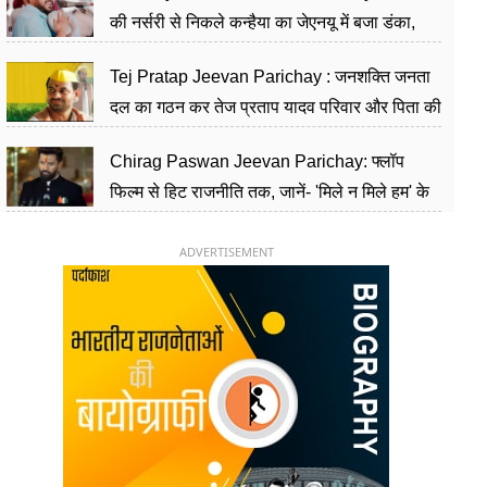
की नर्सरी से निकले कन्हैया का जेएनयू में बजा डंका,
शिक्षा को मानते हैं समाज के बदलाव का हथियार
Tej Pratap Jeevan Parichay : जनशक्ति जनता
दल का गठन कर तेज प्रताप यादव परिवार और पिता की
पार्टी को दे रहे हैं चुनौती, विवादों से है गहरा नाता
Chirag Paswan Jeevan Parichay: फ्लॉप
फिल्म से हिट राजनीति तक, जानें- 'मिले न मिले हम' के
हीरो चिराग पासवान के केंद्रीय मंत्री बनने का सफर
ADVERTISEMENT