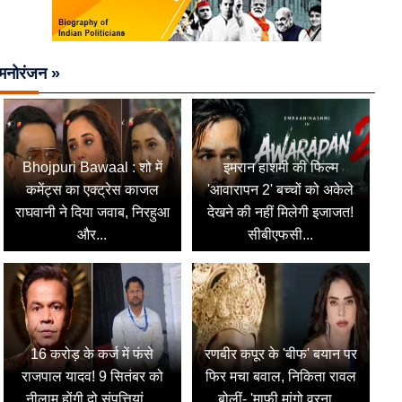
मनोरंजन »
Bhojpuri Bawaal : शो में
इमरान हाशमी की फिल्म
कमेंट्स का एक्ट्रेस काजल
'आवारापन 2' बच्चों को अकेले
राघवानी ने दिया जवाब, निरहुआ
देखने की नहीं मिलेगी इजाजत!
और...
सीबीएफसी...
16 करोड़ के कर्ज में फंसे
रणबीर कपूर के 'बीफ' बयान पर
राजपाल यादव! 9 सितंबर को
फिर मचा बवाल, निकिता रावल
नीलाम होंगी दो संपत्तियां,...
बोलीं- 'माफी मांगो वरना...