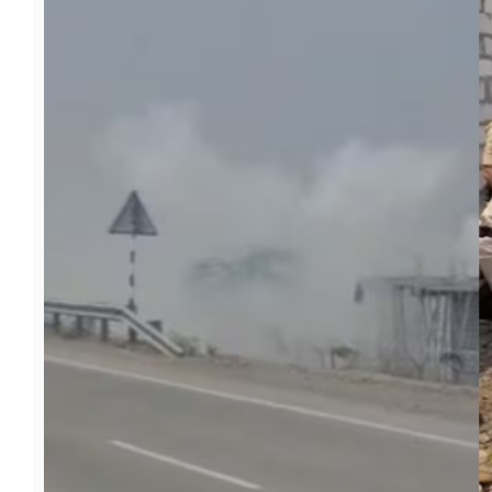
फूड
सेहत
ब्‍यूटी
जॉब्स
शिक्षा
अन्य खबरें