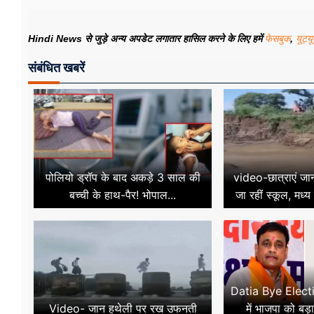
Hindi News से जुड़े अन्य अपडेट लगातार हासिल करने के लिए हमें
फेसबुक
,
यूट्य
संबंधित खबरें
पोलियो ड्रॉप के बाद अकड़े 3 साल की
video-छात्राएं जा
बच्ची के हाथ-पैर! भोपाल...
जा रहीं स्कूल, मध्य 
Datia Bye Electi
Video- जान हथेली पर रख उफनती
में भाजपा को बड़