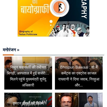
मनोरंजन »
मिथुन चक्रवर्ती की तबीयत
Bhojpuri Bawaal : शो में
बिगड़ी, अस्पताल में हुई सर्जरी…
कमेंट्स का एक्ट्रेस काजल
मिलने पहुंचे मुख्यमंत्री शुभेंदु
राघवानी ने दिया जवाब, निरहुआ
अधिकारी
और...
इमरान हाशमी की फिल्म