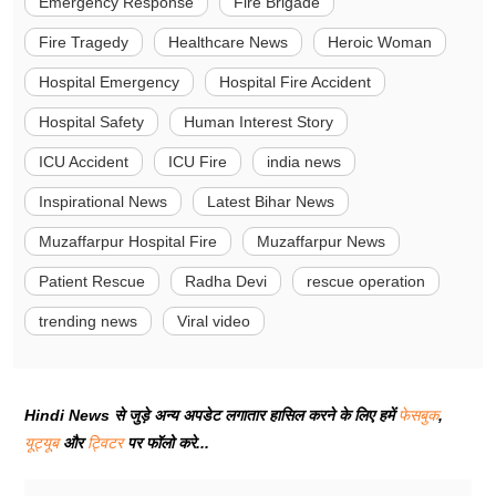
Emergency Response
Fire Brigade
Fire Tragedy
Healthcare News
Heroic Woman
Hospital Emergency
Hospital Fire Accident
Hospital Safety
Human Interest Story
ICU Accident
ICU Fire
india news
Inspirational News
Latest Bihar News
Muzaffarpur Hospital Fire
Muzaffarpur News
Patient Rescue
Radha Devi
rescue operation
trending news
Viral video
Hindi News से जुड़े अन्य अपडेट लगातार हासिल करने के लिए हमें
फेसबुक
,
यूट्यूब
और
ट्विटर
पर फॉलो करे...