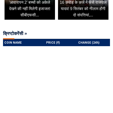
'आवारापन 2' बच्चों को अकेले
16 करोड़ के कर्ज में फंसे राजपाल
देखने की नहीं मिलेगी इजाजत!
यादव! 9 सितंबर को नीलाम होंगी
सीबीएफसी...
दो संपत्तियां,...
क्रिप्टोकरेंसी »