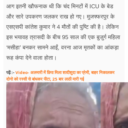
आग इतनी खौफनाक थी कि चंद मिनटों में ICU के बेड
और सारे उपकरण जलकर राख हो गए। मुजफ्फरपुर के
एसएसपी कांतेश कुमार ने 4 मौतों की पुष्टि की है। लेकिन
इस भयावह त्रासदी के बीच 95 साल की एक बुजुर्ग महिला
‘मसीहा’ बनकर सामने आईं, वरना आज मृतकों का आंकड़ा
रूह कंपा देने वाला होता।
Video- अलमारी में छिपा मिला शादीशुदा का प्रेमी, बाहर निकालकर
पढ़ें :-
दोनो को रस्सी से बांधकर पीटा, 25 बार लाठी मारी गई