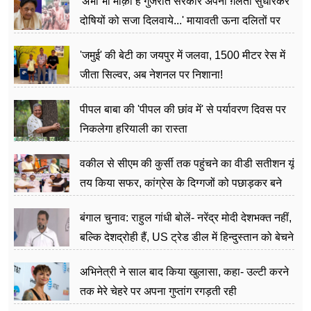
'अभी भी मौक़ा है गुजरात सरकार अपनी ग़लती सुधारकर
दोषियों को सजा दिलवाये...' मायावती ऊना दलितों पर
अत्याचार मामले में हुईं आगबबूला
'जमुई' की बेटी का जयपुर में जलवा, 1500 मीटर रेस में
जीता सिल्वर, अब नेशनल पर निशाना!
पीपल बाबा की 'पीपल की छांव में' से पर्यावरण दिवस पर
निकलेगा हरियाली का रास्ता
वकील से सीएम की कुर्सी तक पहुंचने का वीडी सतीशन यूं
तय किया सफर, कांग्रेस के दिग्गजों को पछाड़कर बने
जननेता
बंगाल चुनाव: राहुल गांधी बोलें- नरेंद्र मोदी देशभक्त नहीं,
बल्कि देशद्रोही हैं, US ट्रेड डील में हिन्दुस्तान को बेचने
का काम किया
अभिनेत्री ने साल बाद किया खुलासा, कहा- उल्टी करने
तक मेरे चेहरे पर अपना गुप्तांग रगड़ती रही