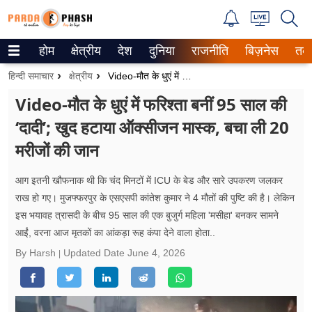
होम
क्षेत्रीय
देश
दुनिया
राजनीति
बिज़नेस
तक
Trending on Google News
हिन्दी समाचार
क्षेत्रीय
Video-मौत के धुएं में फरिश्ता बनीं 95 साल की ‘दादी’; खुद हटाया ऑक्सीजन मास्क, बचा ली 20 मरीजों की जान
ePaper
Video-मौत के धुएं में फरिश्ता बनीं 95 साल की
‘दादी’; खुद हटाया ऑक्सीजन मास्क, बचा ली 20
वेब स्टोरीज
मरीजों की जान
उत्तर प्रदेश
आग इतनी खौफनाक थी कि चंद मिनटों में ICU के बेड और सारे उपकरण जलकर
गैलरी
राख हो गए। मुजफ्फरपुर के एसएसपी कांतेश कुमार ने 4 मौतों की पुष्टि की है। लेकिन
इस भयावह त्रासदी के बीच 95 साल की एक बुजुर्ग महिला 'मसीहा' बनकर सामने
वीडियो
आईं, वरना आज मृतकों का आंकड़ा रूह कंपा देने वाला होता..
रिलेशनशिप
By Harsh
Updated Date
June 4, 2026
जीवन मंत्रा