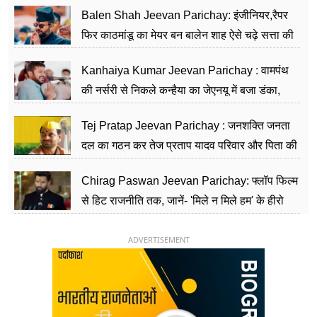
Balen Shah Jeevan Parichay: इंजीनियर,रैपर
फिर काठमांडू का मेयर बन बालेन शाह ऐसे चढ़े सत्ता की
सीढ़ियां, अब चलाएंगे नेपाल सरकार
Kanhaiya Kumar Jeevan Parichay : वामपंथ
की नर्सरी से निकले कन्हैया का जेएनयू में बजा डंका,
शिक्षा को मानते हैं समाज के बदलाव का हथियार
Tej Pratap Jeevan Parichay : जनशक्ति जनता
दल का गठन कर तेज प्रताप यादव परिवार और पिता की
पार्टी को दे रहे हैं चुनौती, विवादों से है गहरा नाता
Chirag Paswan Jeevan Parichay: फ्लॉप फिल्म
से हिट राजनीति तक, जानें- 'मिले न मिले हम' के हीरो
चिराग पासवान के केंद्रीय मंत्री बनने का सफर
ADVERTISEMENT