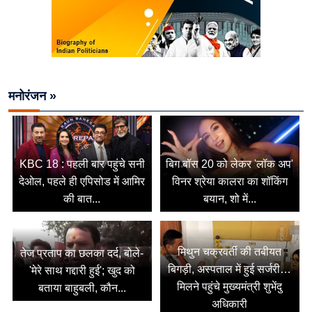
मनोरंजन »
KBC 18 : पहली बार पहुंचे सनी
बिग बॉस 20 को लेकर 'लॉक अप'
देओल, पहले ही एपिसोड में आमिर
विनर श्रेया कालरा का शॉकिंग
की बात...
बयान, शो में...
मिथुन चक्रवर्ती की तबीयत
तेज प्रताप का छलका दर्द, बोले-
बिगड़ी, अस्पताल में हुई सर्जरी…
'मेरे साथ गद्दारी हुई'; खुद को
मिलने पहुंचे मुख्यमंत्री शुभेंदु
बताया बाहुबली, कौन...
अधिकारी