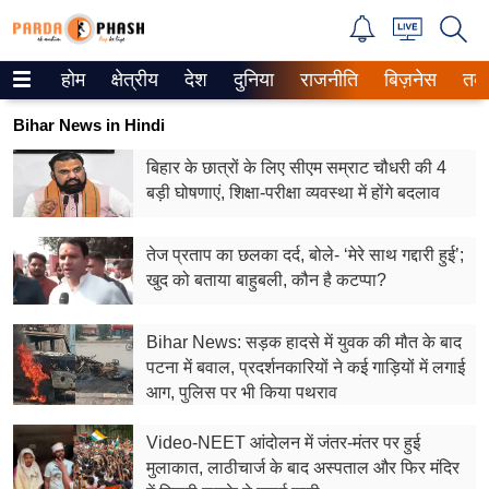
होम
क्षेत्रीय
देश
दुनिया
राजनीति
बिज़नेस
तक
Trending on Google News
Bihar News in Hindi
ePaper
बिहार के छात्रों के लिए सीएम सम्राट चौधरी की 4
बड़ी घोषणाएं, शिक्षा-परीक्षा व्यवस्था में होंगे बदलाव
वेब स्टोरीज
उत्तर प्रदेश
तेज प्रताप का छलका दर्द, बोले- ‘मेरे साथ गद्दारी हुई’;
खुद को बताया बाहुबली, कौन है कटप्पा?
गैलरी
Bihar News: सड़क हादसे में युवक की मौत के बाद
वीडियो
पटना में बवाल, प्रदर्शनकारियों ने कई गाड़ियों में लगाई
आग, पुलिस पर भी किया पथराव
रिलेशनशिप
Video-NEET आंदोलन में जंतर-मंतर पर हुई
जीवन मंत्रा
मुलाकात, लाठीचार्ज के बाद अस्पताल और फिर मंदिर