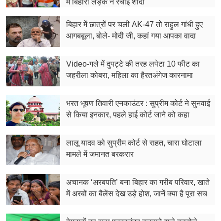
में बिहारी लड़के ने रचाई शादी
फूड
बिहार में छात्रों पर चली AK-47 तो राहुल गांधी हुए
सेहत
आगबबूला, बोले- मोदी जी, कहां गया आपका वादा
ब्‍यूटी
Video-गले में दुपट्टे की तरह लपेटा 10 फीट का
जॉब्स
जहरीला कोबरा, महिला का हैरतअंगेज कारनामा
शिक्षा
भरत भूषण तिवारी एनकाउंटर : सुप्रीम कोर्ट ने सुनवाई
से किया इनकार, पहले हाई कोर्ट जाने को कहा
अन्य खबरें
लालू यादव को सुप्रीम कोर्ट से राहत, चारा घोटाला
मामले में जमानत बरकरार
अचानक ‘अरबपति’ बना बिहार का गरीब परिवार, खाते
में अरबों का बैलेंस देख उड़े होश, जानें क्या है पूरा सच