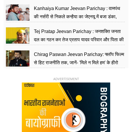
सीढ़ियां, अब चलाएंगे नेपाल सरकार
Kanhaiya Kumar Jeevan Parichay : वामपंथ
की नर्सरी से निकले कन्हैया का जेएनयू में बजा डंका,
शिक्षा को मानते हैं समाज के बदलाव का हथियार
Tej Pratap Jeevan Parichay : जनशक्ति जनता
दल का गठन कर तेज प्रताप यादव परिवार और पिता की
पार्टी को दे रहे हैं चुनौती, विवादों से है गहरा नाता
Chirag Paswan Jeevan Parichay: फ्लॉप फिल्म
से हिट राजनीति तक, जानें- 'मिले न मिले हम' के हीरो
चिराग पासवान के केंद्रीय मंत्री बनने का सफर
ADVERTISEMENT