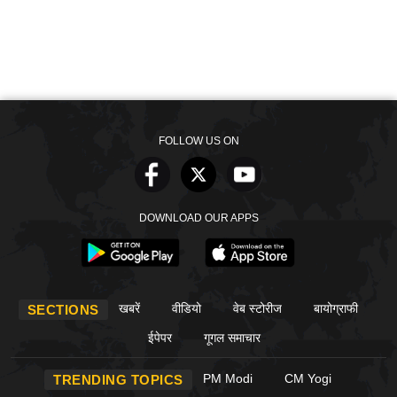
FOLLOW US ON
DOWNLOAD OUR APPS
खबरें
वीडियो
वेब स्टोरीज
बायोग्राफी
SECTIONS
ईपेपर
गूगल समाचार
PM Modi
CM Yogi
TRENDING TOPICS