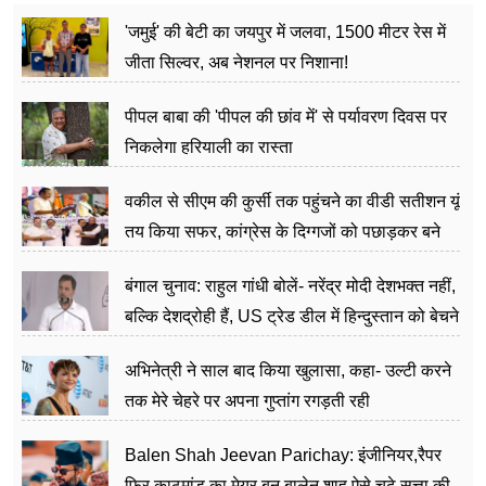
'जमुई' की बेटी का जयपुर में जलवा, 1500 मीटर रेस में
जीता सिल्वर, अब नेशनल पर निशाना!
पीपल बाबा की 'पीपल की छांव में' से पर्यावरण दिवस पर
निकलेगा हरियाली का रास्ता
वकील से सीएम की कुर्सी तक पहुंचने का वीडी सतीशन यूं
तय किया सफर, कांग्रेस के दिग्गजों को पछाड़कर बने
जननेता
बंगाल चुनाव: राहुल गांधी बोलें- नरेंद्र मोदी देशभक्त नहीं,
बल्कि देशद्रोही हैं, US ट्रेड डील में हिन्दुस्तान को बेचने
का काम किया
अभिनेत्री ने साल बाद किया खुलासा, कहा- उल्टी करने
तक मेरे चेहरे पर अपना गुप्तांग रगड़ती रही
Balen Shah Jeevan Parichay: इंजीनियर,रैपर
फिर काठमांडू का मेयर बन बालेन शाह ऐसे चढ़े सत्ता की