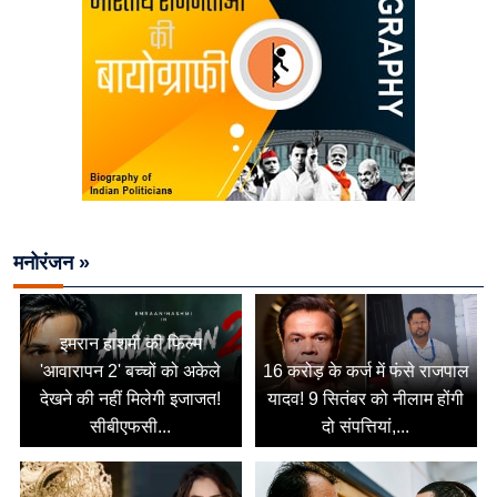
मनोरंजन »
इमरान हाशमी की फिल्म
'आवारापन 2' बच्चों को अकेले
16 करोड़ के कर्ज में फंसे राजपाल
देखने की नहीं मिलेगी इजाजत!
यादव! 9 सितंबर को नीलाम होंगी
सीबीएफसी...
दो संपत्तियां,...