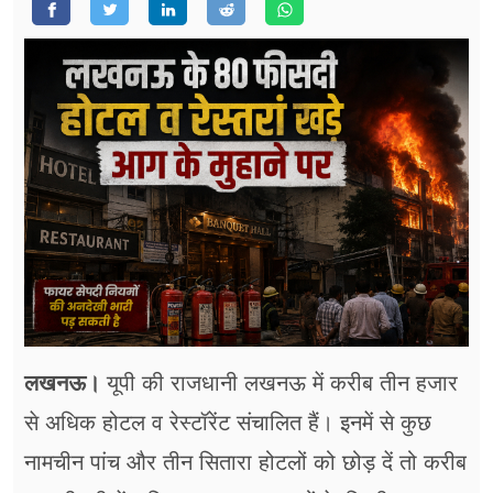
फूड
सेहत
ब्‍यूटी
जॉब्स
शिक्षा
अन्य खबरें
लखनऊ।
यूपी की राजधानी लखनऊ में करीब तीन हजार
से अधिक होटल व रेस्टॉरेंट संचालित हैं। इनमें से कुछ
नामचीन पांच और तीन सितारा होटलों को छोड़ दें तो करीब