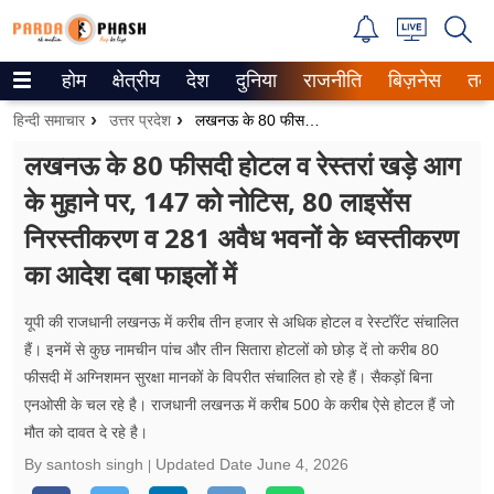
होम
क्षेत्रीय
देश
दुनिया
राजनीति
बिज़नेस
तक
Trending on Google News
हिन्दी समाचार
उत्तर प्रदेश
लखनऊ के 80 फीसदी होटल व रेस्तरां खड़े आग के मुहाने पर, 147 को नोटिस, 80 लाइसेंस निरस्तीकरण व 281 अवैध भवनों के ध्वस्तीकरण का आदेश दबा फाइलों में
ePaper
लखनऊ के 80 फीसदी होटल व रेस्तरां खड़े आग
के मुहाने पर, 147 को नोटिस, 80 लाइसेंस
वेब स्टोरीज
निरस्तीकरण व 281 अवैध भवनों के ध्वस्तीकरण
उत्तर प्रदेश
का आदेश दबा फाइलों में
गैलरी
यूपी की राजधानी लखनऊ में करीब तीन हजार से अधिक होटल व रेस्टॉरेंट संचालित
वीडियो
हैं। इनमें से कुछ नामचीन पांच और तीन सितारा होटलों को छोड़ दें तो करीब 80
फीसदी में अग्निशमन सुरक्षा मानकों के विपरीत संचालित हो रहे हैं। सैकड़ों बिना
रिलेशनशिप
एनओसी के चल रहे है। राजधानी लखनऊ में करीब​ 500 के करीब ऐसे होटल हैं जो
मौत को दावत दे रहे है।
जीवन मंत्रा
By santosh singh
Updated Date
June 4, 2026