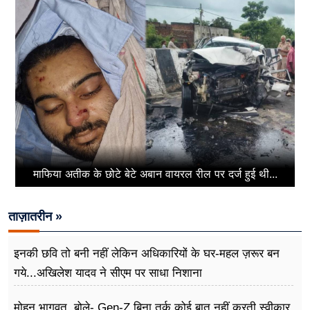
माफिया अतीक के छोटे बेटे अबान वायरल रील पर दर्ज हुई थी...
ताज़ातरीन »
इनकी छवि तो बनी नहीं लेकिन अधिकारियों के घर-महल ज़रूर बन
गये...अखिलेश यादव ने सीएम पर साधा​ निशाना
मोहन भागवत, बोले- Gen-Z बिना तर्क कोई बात नहीं करती स्वीकार,