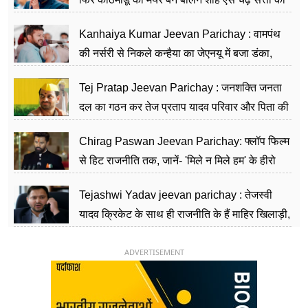
सीढ़ियां, अब चलाएंगे नेपाल सरकार
Kanhaiya Kumar Jeevan Parichay : वामपंथ
की नर्सरी से निकले कन्हैया का जेएनयू में बजा डंका,
शिक्षा को मानते हैं समाज के बदलाव का हथियार
Tej Pratap Jeevan Parichay : जनशक्ति जनता
दल का गठन कर तेज प्रताप यादव परिवार और पिता की
पार्टी को दे रहे हैं चुनौती, विवादों से है गहरा नाता
Chirag Paswan Jeevan Parichay: फ्लॉप फिल्म
से हिट राजनीति तक, जानें- 'मिले न मिले हम' के हीरो
चिराग पासवान के केंद्रीय मंत्री बनने का सफर
Tejashwi Yadav jeevan parichay : तेजस्वी
यादव क्रिकेट के साथ ही राजनीति के हैं माहिर खिलाड़ी,
26 साल की उम्र में संभाली डिप्टी सीएम की कुर्सी
ADVERTISEMENT