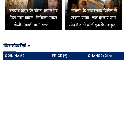
रणबीर कपूर के 'बीफ' बयान पर
‘गजनी’ के खतरनाक विलेन से
फिर मचा बवाल, निकिता रावल
लेकर ‘छावा’ तक दमदार छाप
बोलीं- 'माफी मांगो वरना...
छोड़ने वाले बॉलीवुड के मशहूर...
क्रिप्टोकरेंसी »