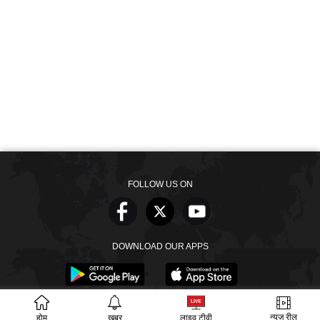
FOLLOW US ON
DOWNLOAD OUR APPS
न्यूज़ रील
होम
खबर
लाइव टीवी
खबरें
वीडियो
वेब स्टोरीज
बायोग्राफी