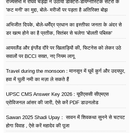
राज्यसभा में राघव चड्ढा ने उठाया डॉक्टरों-डायग्नोस्टिक सेंटरों के
फूड
'कट मनी' का मुद्दा, बोले- मरीजों पर पड़ता है अ​तिरिक्त बोझ
सेहत
अभिजीत दिपके, बोले-धर्मेंद्र प्रधान का इस्तीफा जनता के अंदर से
ब्‍यूटी
डर खत्म होने का है प्रतीक, सितंबर से चलेगा 'बोलती पब्लिक'
अभियान
जॉब्स
आयरलैंड और इंग्लैंड दौरे पर खिलाड़ियों की, फिटनेस को लेकर उठे
सवालों पर BCCI सख्त, नए नियम लागू
शिक्षा
अन्य खबरें
Travel during the monsoon : मानसून में घूमें कुर्ग और उदयपुर,
हवा में घुली नमी का मज़ा ले सकते हैं
UPSC CMS Answer Key 2026 : यूपीएससी सीएमएस
प्रोविजनल आंसर की जारी, ऐसे करें PDF डाउनलोड
Sawan 2025 Shadi Upay : सावन में शिवकथा सुनने से चटपट
होगा विवाह , ऐसे करें महादेव की पूजा