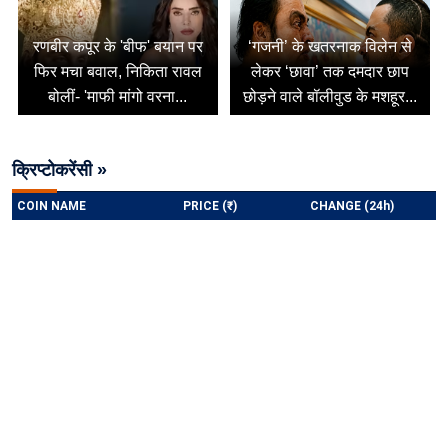
रणबीर कपूर के 'बीफ' बयान पर
‘गजनी’ के खतरनाक विलेन से
फिर मचा बवाल, निकिता रावल
लेकर ‘छावा’ तक दमदार छाप
बोलीं- 'माफी मांगो वरना...
छोड़ने वाले बॉलीवुड के मशहूर...
क्रिप्टोकरेंसी »