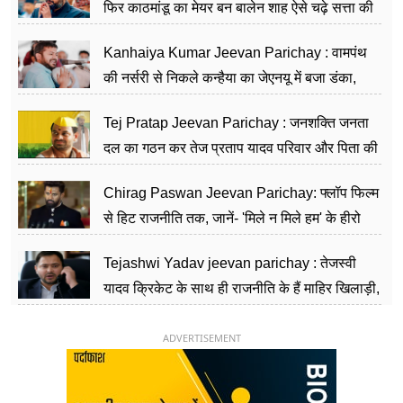
फिर काठमांडू का मेयर बन बालेन शाह ऐसे चढ़े सत्ता की
सीढ़ियां, अब चलाएंगे नेपाल सरकार
Kanhaiya Kumar Jeevan Parichay : वामपंथ
की नर्सरी से निकले कन्हैया का जेएनयू में बजा डंका,
शिक्षा को मानते हैं समाज के बदलाव का हथियार
Tej Pratap Jeevan Parichay : जनशक्ति जनता
दल का गठन कर तेज प्रताप यादव परिवार और पिता की
पार्टी को दे रहे हैं चुनौती, विवादों से है गहरा नाता
Chirag Paswan Jeevan Parichay: फ्लॉप फिल्म
से हिट राजनीति तक, जानें- 'मिले न मिले हम' के हीरो
चिराग पासवान के केंद्रीय मंत्री बनने का सफर
Tejashwi Yadav jeevan parichay : तेजस्वी
यादव क्रिकेट के साथ ही राजनीति के हैं माहिर खिलाड़ी,
26 साल की उम्र में संभाली डिप्टी सीएम की कुर्सी
ADVERTISEMENT