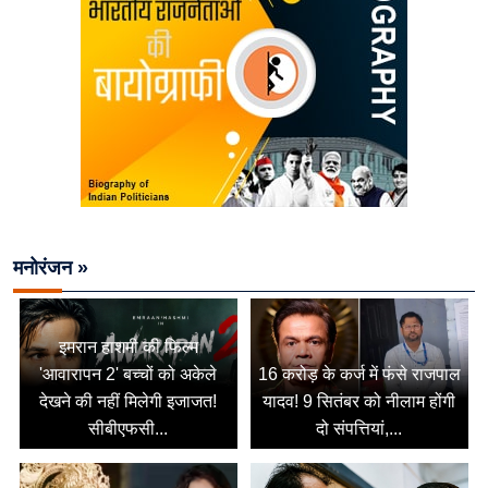
मनोरंजन »
इमरान हाशमी की फिल्म
'आवारापन 2' बच्चों को अकेले
16 करोड़ के कर्ज में फंसे राजपाल
देखने की नहीं मिलेगी इजाजत!
यादव! 9 सितंबर को नीलाम होंगी
सीबीएफसी...
दो संपत्तियां,...