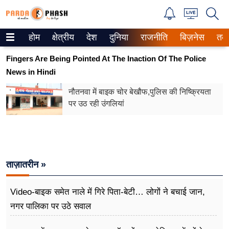
होम
क्षेत्रीय
देश
दुनिया
राजनीति
बिज़नेस
तक
Trending on Google News
Fingers Are Being Pointed At The Inaction Of The Police
ePaper
News in Hindi
वेब स्टोरीज
नौतनवा में बाइक चोर बेखौफ,पुलिस की निष्क्रियता
पर उठ रही उंगलियां
उत्तर प्रदेश
गैलरी
वीडियो
ताज़ातरीन »
रिलेशनशिप
Video-बाइक समेत नाले में गिरे पिता-बेटी… लोगों ने बचाई जान,
नगर पालिका पर उठे सवाल
जीवन मंत्रा