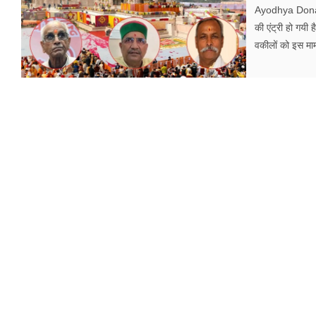
फूड
Ayodhya Donatio
की एंट्री हो गयी
सेहत
वकीलों को इस माम
ब्‍यूटी
जॉब्स
शिक्षा
अन्य खबरें