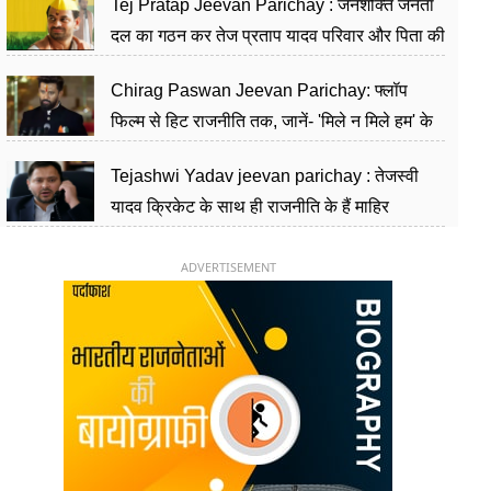
Tej Pratap Jeevan Parichay : जनशक्ति जनता
दल का गठन कर तेज प्रताप यादव परिवार और पिता की
पार्टी को दे रहे हैं चुनौती, विवादों से है गहरा नाता
Chirag Paswan Jeevan Parichay: फ्लॉप
फिल्म से हिट राजनीति तक, जानें- 'मिले न मिले हम' के
हीरो चिराग पासवान के केंद्रीय मंत्री बनने का सफर
Tejashwi Yadav jeevan parichay : तेजस्वी
यादव क्रिकेट के साथ ही राजनीति के हैं माहिर
खिलाड़ी, 26 साल की उम्र में संभाली डिप्टी सीएम की
कुर्सी
ADVERTISEMENT