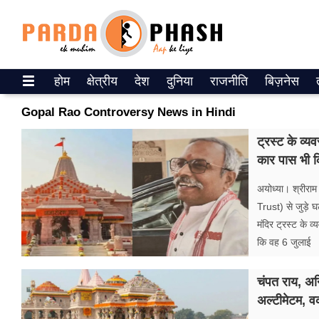
Trending on Google News
होम
क्षेत्रीय
देश
दुनिया
राजनीति
बिज़नेस
ePaper
Gopal Rao Controversy News in Hindi
वेब स्टोरीज
ट्रस्ट के व्य
कार पास भी क
उत्तर प्रदेश
अयोध्या। श्रीरा
गैलरी
Trust) से जुड़े 
मंदिर ट्रस्ट के 
वीडियो
कि वह 6 जुलाई
रिलेशनशिप
चंपत राय, अन
जीवन मंत्रा
अल्टीमेटम, व