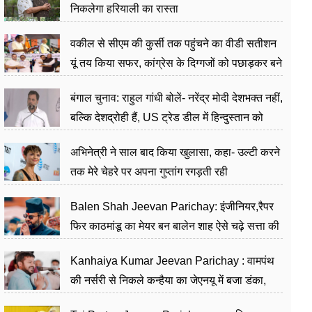
निकलेगा हरियाली का रास्ता
वकील से सीएम की कुर्सी तक पहुंचने का वीडी सतीशन
यूं तय किया सफर, कांग्रेस के दिग्गजों को पछाड़कर बने
जननेता
बंगाल चुनाव: राहुल गांधी बोलें- नरेंद्र मोदी देशभक्त नहीं,
बल्कि देशद्रोही हैं, US ट्रेड डील में हिन्दुस्तान को
बेचने का काम किया
अभिनेत्री ने साल बाद किया खुलासा, कहा- उल्टी करने
तक मेरे चेहरे पर अपना गुप्तांग रगड़ती रही
Balen Shah Jeevan Parichay: इंजीनियर,रैपर
फिर काठमांडू का मेयर बन बालेन शाह ऐसे चढ़े सत्ता की
सीढ़ियां, अब चलाएंगे नेपाल सरकार
Kanhaiya Kumar Jeevan Parichay : वामपंथ
की नर्सरी से निकले कन्हैया का जेएनयू में बजा डंका,
शिक्षा को मानते हैं समाज के बदलाव का हथियार