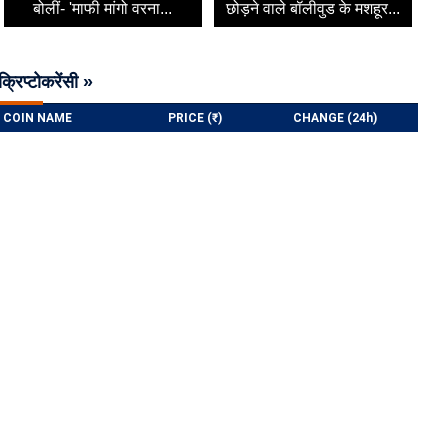
बोलीं- 'माफी मांगो वरना...
छोड़ने वाले बॉलीवुड के मशहूर...
क्रिप्टोकरेंसी »