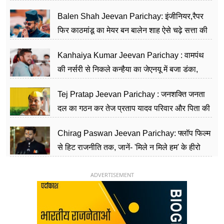
Balen Shah Jeevan Parichay: इंजीनियर,रैपर
फिर काठमांडू का मेयर बन बालेन शाह ऐसे चढ़े सत्ता की
सीढ़ियां, अब चलाएंगे नेपाल सरकार
Kanhaiya Kumar Jeevan Parichay : वामपंथ
की नर्सरी से निकले कन्हैया का जेएनयू में बजा डंका,
शिक्षा को मानते हैं समाज के बदलाव का हथियार
Tej Pratap Jeevan Parichay : जनशक्ति जनता
दल का गठन कर तेज प्रताप यादव परिवार और पिता की
पार्टी को दे रहे हैं चुनौती, विवादों से है गहरा नाता
Chirag Paswan Jeevan Parichay: फ्लॉप फिल्म
से हिट राजनीति तक, जानें- 'मिले न मिले हम' के हीरो
चिराग पासवान के केंद्रीय मंत्री बनने का सफर
ADVERTISEMENT