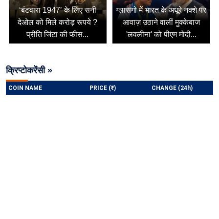
‘बंटवारा 1947’ के लिए सनी
ग्लासगो में भारत के अधूरे नक्शे पर
देओल को मिले करोड़ रूपये ?
आवाज़ उठाने वालीं मुक्केबाज
प्रीति जिंटा की फीस...
'लवलीना' को पीएम मोदी...
क्रिप्टोकरेंसी »