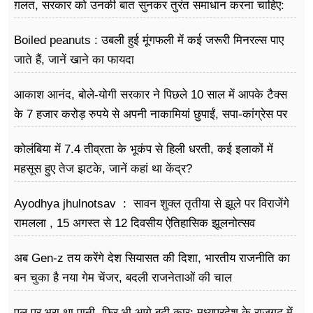
फूड
ग़लत, सरकार को उनकी बात सुनकर तुरंत समाधान करना चाहिए:
राहुल गांधी
सेहत
Boiled peanuts : उबली हुई मूंगफली में कई जरूरी मिनरल्स पाए
जाते हैं, जानें खाने का फायदा
ब्‍यूटी
आकाश आनंद, बोले-योगी सरकार ने पिछले 10 साल में आपके टैक्स
जॉब्स
के 7 हजार करोड़ रुपये से अपनी नाकामियां छुपाईं, सपा-कांग्रेस पर
शिक्षा
हुए फायर
कोलंबिया में 7.4 तीव्रता के भूकंप से हिली धरती, कई इलाकों में
अन्य खबरें
महसूस हुए तेज झटके, जानें कहां था केंद्र?
Ayodhya jhulnotsav : सावन शुक्ल तृतीया से झूले पर विराजेंगे
रामलला , 15 अगस्त से 12 दिवसीय ऐतिहासिक झूलनोत्सव
अब Gen-z तय करेंगे देश सियासत की दिशा, भारतीय राजनीति का
बन चुका है नया गेम चेंजर, बदली राजनेताओं की चाल
पुल पर भरा था पानी, फिर भी आगे बढ़ी कार: मध्यप्रदेश के राजगढ़ में