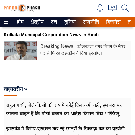
होम
क्षेत्रीय
देश
दुनिया
राजनीति
बिज़नेस
तक
Trending on Google News
Kolkata Municipal Corporation News in Hindi
ePaper
Breaking News : कोलकाता नगर निगम के मेयर
पद से फिरहाद हकीम ने दिया इस्तीफा
वेब स्टोरीज
उत्तर प्रदेश
गैलरी
ताज़ातरीन »
वीडियो
राहुल गांधी, बोले-किसी की राय में कोई दिलचस्पी नहीं, हम बस यह
रिलेशनशिप
जानना चाहते हैं कि गोली चलाने का आदेश किसने दिया? रिजिजू
बोले- शाह जवाब देने को तैयार
जीवन मंत्रा
झारखंड में विरोध-प्रदर्शन कर रहे छात्रों के ख़िलाफ़ बल का प्रयोगी