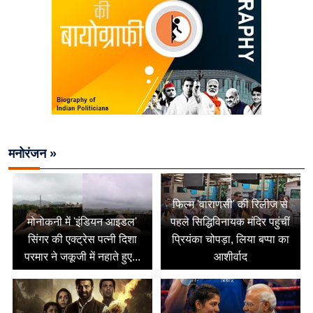
मनोरंजन »
फिल्म 'वाराणसी' की रिलीज से
मोनोकनी में 'इंडियन आइडल'
पहले सिद्धिविनायक मंदिर पहुंचीं
सिंगर की एक्ट्रेस पत्नी दिशा
प्रियंका चोपड़ा, लिया बप्पा का
परमार ने जकूजी में नहाते हुए...
आशीर्वाद