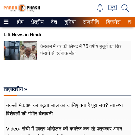
होम
क्षेत्रीय
देश
दुनिया
राजनीति
बिज़नेस
तक
Trending on Google News
Lift News in Hindi
ePaper
केरलम में घर की लिफ्ट में 75 वर्षीय बुजुर्ग का सिर
फंसने से दर्दनाक मौत
वेब स्टोरीज
उत्तर प्रदेश
गैलरी
ताज़ातरीन »
वीडियो
नकली मेकअप का बढ़ता जाल का जानिए क्या है पूरा सच? स्वास्थ्य
रिलेशनशिप
विशेषज्ञों की गंभीर चेतावनी
जीवन मंत्रा
Video- रांची में छात्र आंदोलन की कवरेज कर रहे पत्रकार अमन