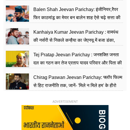
Balen Shah Jeevan Parichay: इंजीनियर,रैपर
फिर काठमांडू का मेयर बन बालेन शाह ऐसे चढ़े सत्ता की
सीढ़ियां, अब चलाएंगे नेपाल सरकार
Kanhaiya Kumar Jeevan Parichay : वामपंथ
की नर्सरी से निकले कन्हैया का जेएनयू में बजा डंका,
शिक्षा को मानते हैं समाज के बदलाव का हथियार
Tej Pratap Jeevan Parichay : जनशक्ति जनता
दल का गठन कर तेज प्रताप यादव परिवार और पिता की
पार्टी को दे रहे हैं चुनौती, विवादों से है गहरा नाता
Chirag Paswan Jeevan Parichay: फ्लॉप फिल्म
से हिट राजनीति तक, जानें- 'मिले न मिले हम' के हीरो
चिराग पासवान के केंद्रीय मंत्री बनने का सफर
ADVERTISEMENT