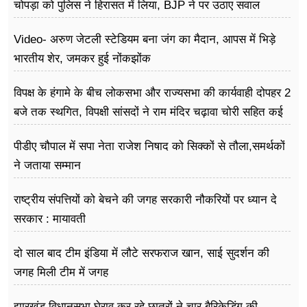
फूड
चोपड़ा को पुलिस ने हिरासत में लिया, BJP ने पर उठाए सवाल
सेहत
Video- अरुण जेटली स्टेडियम बना जंग का मैदान, आपस में भिड़े
भारतीय शेर, जमकर हुई नोंकझोंक
ब्‍यूटी
विपक्ष के हंगामे के बीच लोकसभा और राज्यसभा की कार्यवाही दोपहर 2
जॉब्स
बजे तक स्थगित, विपक्षी सांसदों ने राम मंदिर चढ़ावा चोरी सहित कई
शिक्षा
मुद्दों को लेकर विरोध जारी
पीडीए चौपाल में सपा नेता राजेश निषाद को सिक्कों से तौला,समर्थकों
अन्य खबरें
ने जताया सम्मान
राष्ट्रीय संपत्तियों को बेचने की जगह सरकारी नौकरियों पर ध्यान दे
सरकार : मायावती
दो साल बाद टीम इंडिया में लौटे सरफराज खान, साई सुदर्शन की
जगह मिली टीम में जगह
झारखंड विधानसभा घेराव कर रहे छात्रों ने चार बैरिकेडिंग की