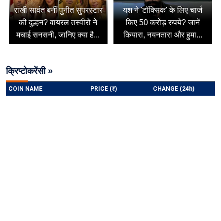
राखी सावंत बनीं पुनीत सुपरस्टार
यश ने 'टॉक्सिक' के लिए चार्ज
की दुल्हन? वायरल तस्वीरों ने
किए 50 करोड़ रुपये? जानें
मचाई सनसनी, जानिए क्या है...
कियारा, नयनतारा और हुमा...
क्रिप्टोकरेंसी »