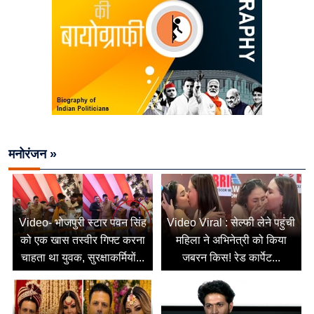
मनोरंजन »
Video- भोजपुरी स्टार पवन सिंह
Video Viral : सेल्फी लेने पहुंची
को एक खास तस्वीर गिफ्ट करना
महिला ने अभिनेत्री को किया
चाहता था युवक, सुरक्षाकर्मियों...
जबरन किस! रेड कार्पेट...