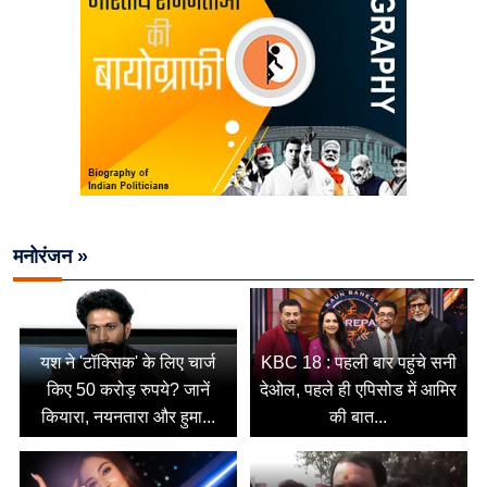
मनोरंजन »
यश ने 'टॉक्सिक' के लिए चार्ज
KBC 18 : पहली बार पहुंचे सनी
किए 50 करोड़ रुपये? जानें
देओल, पहले ही एपिसोड में आमिर
कियारा, नयनतारा और हुमा...
की बात...