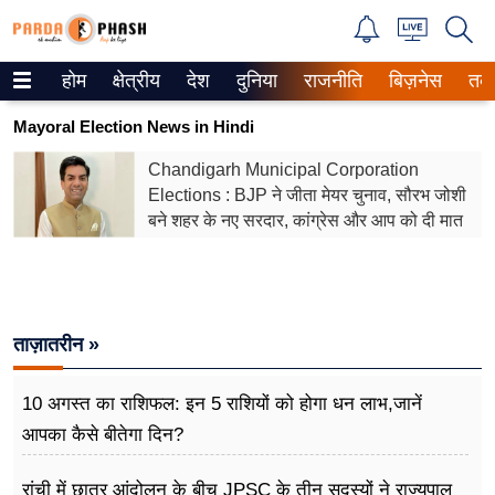
होम
क्षेत्रीय
देश
दुनिया
राजनीति
बिज़नेस
तक
Trending on Google News
Mayoral Election News in Hindi
ePaper
Chandigarh Municipal Corporation
Elections : BJP ने जीता मेयर चुनाव, सौरभ जोशी
वेब स्टोरीज
बने शहर के नए सरदार, कांग्रेस और आप को दी मात
उत्तर प्रदेश
गैलरी
ताज़ातरीन »
वीडियो
रिलेशनशिप
10 अगस्त का राशिफल: इन 5 राशियों को होगा धन लाभ,जानें
आपका कैसे बीतेगा दिन?
जीवन मंत्रा
रांची में छात्र आंदोलन के बीच JPSC के तीन सदस्यों ने राज्यपाल