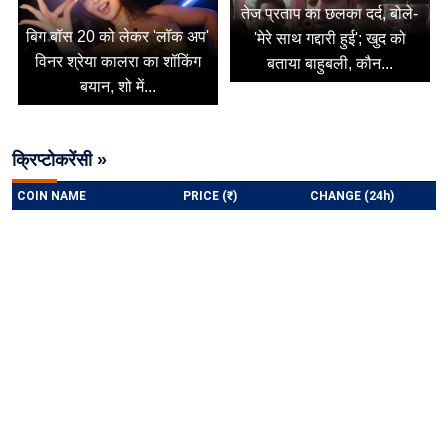
तेज प्रताप का छलका दर्द, बोले-
बिग बॉस 20 को लेकर 'लॉक अप'
'मेरे साथ गद्दारी हुई'; खुद को
विनर श्रेया कालरा का शॉकिंग
बताया बाहुबली, कौन...
बयान, शो में...
क्रिप्टोकरेंसी »