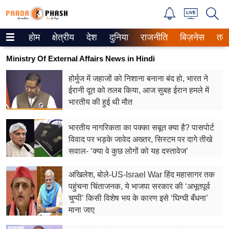
होम
क्षेत्रीय
देश
दुनिया
राजनीति
बिज़नेस
तक
Trending on Google News
Ministry Of External Affairs News in Hindi
ePaper
होर्मुज में जहाजों को निशाना बनाना बंद हो, भारत ने
ईरानी दूत को तलब किया, आज सुबह ईरान हमले में
वेब स्टोरीज
भारतीय की हुई थी मौत
उत्तर प्रदेश
भारतीय नागरिकता का पक्का सबूत क्या है? पासपोर्ट
गैलरी
विवाद पर भड़के जावेद अख्तर, सिस्टम पर दागे तीखे
सवाल- ‘क्या वे कुछ लोगों को यह दस्तावेज’
वीडियो
अखिलेश, बोले-US-Israel War हिंद महासागर तक
रिलेशनशिप
पहुंचना चिंताजनक, ये भाजपा सरकार की ‘अभूतपूर्व
चुप्पी’ किसी विशेष भय के कारण इसे ‘घिग्घी बँधना’
जीवन मंत्रा
माना जाए