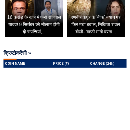
16 करोड़ के कर्ज में फंसे राजपाल
रणबीर कपूर के 'बीफ' बयान पर
यादव! 9 सितंबर को नीलाम होंगी
फिर मचा बवाल, निकिता रावल
दो संपत्तियां,...
बोलीं- 'माफी मांगो वरना...
क्रिप्टोकरेंसी »