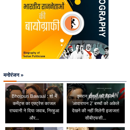
मनोरंजन »
Bhojpuri Bawaal : शो में
इमरान हाशमी की फिल्म
कमेंट्स का एक्ट्रेस काजल
'आवारापन 2' बच्चों को अकेले
राघवानी ने दिया जवाब, निरहुआ
देखने की नहीं मिलेगी इजाजत!
और...
सीबीएफसी...