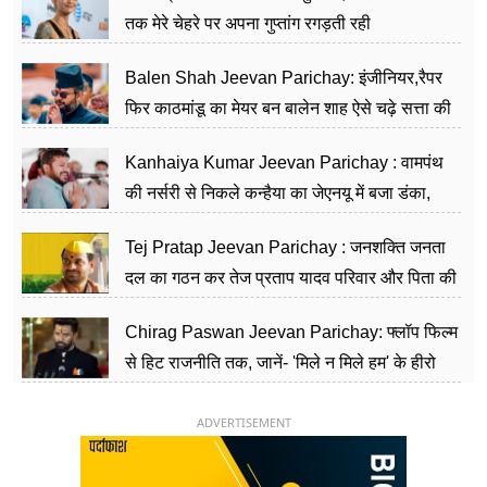
तक मेरे चेहरे पर अपना गुप्तांग रगड़ती रही
Balen Shah Jeevan Parichay: इंजीनियर,रैपर
फिर काठमांडू का मेयर बन बालेन शाह ऐसे चढ़े सत्ता की
सीढ़ियां, अब चलाएंगे नेपाल सरकार
Kanhaiya Kumar Jeevan Parichay : वामपंथ
की नर्सरी से निकले कन्हैया का जेएनयू में बजा डंका,
शिक्षा को मानते हैं समाज के बदलाव का हथियार
Tej Pratap Jeevan Parichay : जनशक्ति जनता
दल का गठन कर तेज प्रताप यादव परिवार और पिता की
पार्टी को दे रहे हैं चुनौती, विवादों से है गहरा नाता
Chirag Paswan Jeevan Parichay: फ्लॉप फिल्म
से हिट राजनीति तक, जानें- 'मिले न मिले हम' के हीरो
चिराग पासवान के केंद्रीय मंत्री बनने का सफर
ADVERTISEMENT