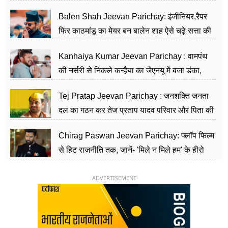
Balen Shah Jeevan Parichay: इंजीनियर,रैपर
फिर काठमांडू का मेयर बन बालेन शाह ऐसे चढ़े सत्ता की
सीढ़ियां, अब चलाएंगे नेपाल सरकार
Kanhaiya Kumar Jeevan Parichay : वामपंथ
की नर्सरी से निकले कन्हैया का जेएनयू में बजा डंका,
शिक्षा को मानते हैं समाज के बदलाव का हथियार
Tej Pratap Jeevan Parichay : जनशक्ति जनता
दल का गठन कर तेज प्रताप यादव परिवार और पिता की
पार्टी को दे रहे हैं चुनौती, विवादों से है गहरा नाता
Chirag Paswan Jeevan Parichay: फ्लॉप फिल्म
से हिट राजनीति तक, जानें- 'मिले न मिले हम' के हीरो
चिराग पासवान के केंद्रीय मंत्री बनने का सफर
ADVERTISEMENT