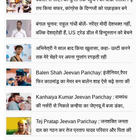
तय किया सफर, कांग्रेस के दिग्गजों को पछाड़कर बने
जननेता
बंगाल चुनाव: राहुल गांधी बोलें- नरेंद्र मोदी देशभक्त नहीं,
बल्कि देशद्रोही हैं, US ट्रेड डील में हिन्दुस्तान को बेचने
का काम किया
अभिनेत्री ने साल बाद किया खुलासा, कहा- उल्टी करने
तक मेरे चेहरे पर अपना गुप्तांग रगड़ती रही
Balen Shah Jeevan Parichay: इंजीनियर,रैपर
फिर काठमांडू का मेयर बन बालेन शाह ऐसे चढ़े सत्ता की
सीढ़ियां, अब चलाएंगे नेपाल सरकार
Kanhaiya Kumar Jeevan Parichay : वामपंथ
की नर्सरी से निकले कन्हैया का जेएनयू में बजा डंका,
शिक्षा को मानते हैं समाज के बदलाव का हथियार
Tej Pratap Jeevan Parichay : जनशक्ति जनता
दल का गठन कर तेज प्रताप यादव परिवार और पिता की
पार्टी को दे रहे हैं चुनौती, विवादों से है गहरा नाता