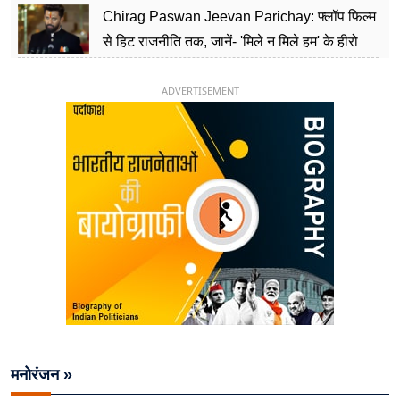
Chirag Paswan Jeevan Parichay: फ्लॉप फिल्म
से हिट राजनीति तक, जानें- 'मिले न मिले हम' के हीरो
चिराग पासवान के केंद्रीय मंत्री बनने का सफर
ADVERTISEMENT
मनोरंजन »