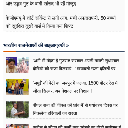
और उद्धव गुट के बागी सांसद भी रहें मौजूद
केजीएमयू में शॉर्ट सर्किट से लगी आग, मची अफरातफरी, 50 बच्चों
को सुरक्षित दूसरे वार्ड में किया गया शिफ्ट
भारतीय राजनेताओं की बाइआग्रफी »
'अभी भी मौक़ा है गुजरात सरकार अपनी ग़लती सुधारकर
दोषियों को सजा दिलवाये...' मायावती ऊना दलितों पर
अत्याचार मामले में हुईं आगबबूला
'जमुई' की बेटी का जयपुर में जलवा, 1500 मीटर रेस में
जीता सिल्वर, अब नेशनल पर निशाना!
पीपल बाबा की 'पीपल की छांव में' से पर्यावरण दिवस पर
निकलेगा हरियाली का रास्ता
वकील से सीएम की कुर्सी तक पहुंचने का वीडी सतीशन यूं