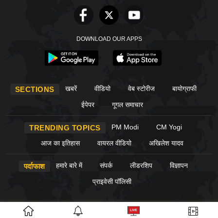
DOWNLOAD OUR APPS
खबरें
वीडियो
वेब स्टोरीज
बायोग्राफी
SECTIONS
ईपेपर
गूगल समाचार
PM Modi
CM Yogi
TRENDING TOPICS
आज का इतिहास
वायरल वीडियो
अखिलेश यादव
हमारे बारे में
संपर्क
लीडरशिप
विज्ञापन
पर्दाफाश
प्राइवेसी पॉलिसी