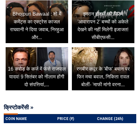
Bhojpuri Bawaal : शो में
इमरान हाशमी की फिल्म
कमेंट्स का एक्ट्रेस काजल
'आवारापन 2' बच्चों को अकेले
राघवानी ने दिया जवाब, निरहुआ
देखने की नहीं मिलेगी इजाजत!
और...
सीबीएफसी...
16 करोड़ के कर्ज में फंसे राजपाल
रणबीर कपूर के 'बीफ' बयान पर
यादव! 9 सितंबर को नीलाम होंगी
फिर मचा बवाल, निकिता रावल
दो संपत्तियां,...
बोलीं- 'माफी मांगो वरना...
क्रिप्टोकरेंसी »