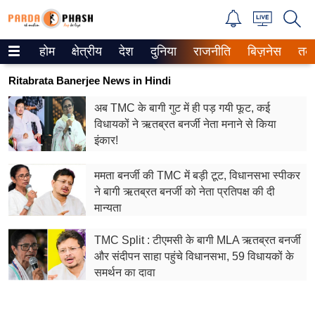
होम
क्षेत्रीय
देश
दुनिया
राजनीति
बिज़नेस
तक
Trending on Google News
Ritabrata Banerjee News in Hindi
ePaper
अब TMC के बागी गुट में ही पड़ गयी फूट, कई
विधायकों ने ऋतब्रत बनर्जी नेता मनाने से किया
वेब स्टोरीज
इंकार!
उत्तर प्रदेश
ममता बनर्जी की TMC में बड़ी टूट, विधानसभा स्पीकर
गैलरी
ने बागी ऋतब्रत बनर्जी को नेता प्रतिपक्ष की दी
मान्यता
वीडियो
TMC Split : टीएमसी के बागी MLA ऋतब्रत बनर्जी
रिलेशनशिप
और संदीपन साहा पहुंचे विधानसभा, 59 विधायकों के
समर्थन का दावा
जीवन मंत्रा