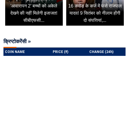
'आवारापन 2' बच्चों को अकेले
16 करोड़ के कर्ज में फंसे राजपाल
देखने की नहीं मिलेगी इजाजत!
यादव! 9 सितंबर को नीलाम होंगी
सीबीएफसी...
दो संपत्तियां,...
क्रिप्टोकरेंसी »