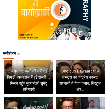
मनोरंजन »
मिथुन चक्रवर्ती की तबीयत
Bhojpuri Bawaal : शो में
बिगड़ी, अस्पताल में हुई सर्जरी…
कमेंट्स का एक्ट्रेस काजल
मिलने पहुंचे मुख्यमंत्री शुभेंदु
राघवानी ने दिया जवाब, निरहुआ
अधिकारी
और...
इमरान हाशमी की फिल्म