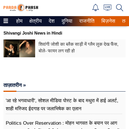
होम
क्षेत्रीय
देश
दुनिया
राजनीति
बिज़नेस
तक
Trending on Google News
Shivangi Joshi News in Hindi
ePaper
शिवांगी जोशी का ब्लैक साड़ी में ग्लैम लुक देख फैंस,
बोले- फायर लग रही हो
वेब स्टोरीज
उत्तर प्रदेश
गैलरी
ताज़ातरीन »
वीडियो
'आ रहे भगवाधारी', सोशल मीडिया पोस्ट के बाद मथुरा में हाई अलर्ट,
रिलेशनशिप
शाही मस्जिद ईदगाह पर जलाभिषेक का एलान
जीवन मंत्रा
Politics Over Reservation : मोहन भागवत के बयान पर आग