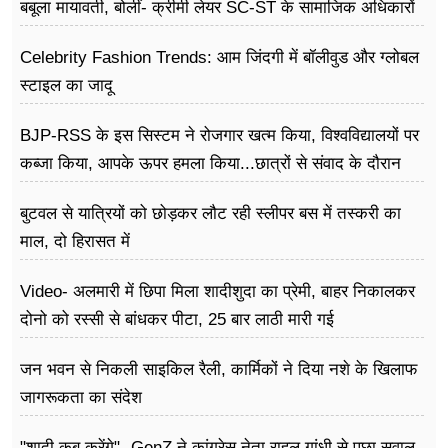
फूड
बबूला मायावती, बोलीं- क्रीमी लेयर SC-ST के सामाजिक अधिकारों
के खिलाफ
सेहत
Celebrity Fashion Trends: आम जिंदगी में बॉलीवुड और ग्लोबल
स्टाइल का जादू
ब्‍यूटी
BJP-RSS के इस सिस्टम ने रोजगार खत्म किया, विश्वविद्यालयों पर
जॉब्स
कब्जा किया, आपके ऊपर हमला किया...छात्रों से संवाद के दौरान
शिक्षा
बोले राहुल गांधी
बुटवल से यात्रियों को छोड़कर लौट रही स्लीपर बस में तस्करी का
अन्य खबरें
माल, दो हिरासत में
Video- अलमारी में छिपा मिला शादीशुदा का प्रेमी, बाहर निकालकर
दोनो को रस्सी से बांधकर पीटा, 25 बार लाठी मारी गई
जन भवन से निकली साइकिल रैली, कार्मिकों ने दिया नशे के खिलाफ
जागरूकता का संदेश
"शादी कब करेंगे"- GenZ ने कांग्रेस नेता राहुल गांधी से पूछा सवाल,