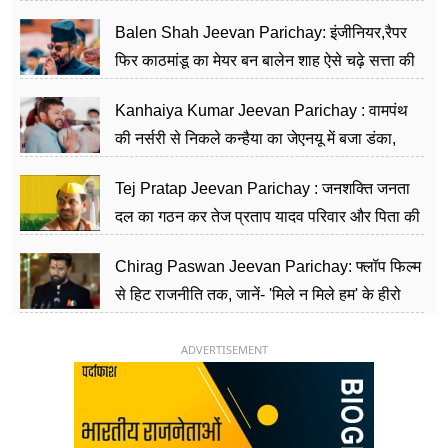
Balen Shah Jeevan Parichay: इंजीनियर,रैपर
फिर काठमांडू का मेयर बन बालेन शाह ऐसे चढ़े सत्ता की
सीढ़ियां, अब चलाएंगे नेपाल सरकार
Kanhaiya Kumar Jeevan Parichay : वामपंथ
की नर्सरी से निकले कन्हैया का जेएनयू में बजा डंका,
शिक्षा को मानते हैं समाज के बदलाव का हथियार
Tej Pratap Jeevan Parichay : जनशक्ति जनता
दल का गठन कर तेज प्रताप यादव परिवार और पिता की
पार्टी को दे रहे हैं चुनौती, विवादों से है गहरा नाता
Chirag Paswan Jeevan Parichay: फ्लॉप फिल्म
से हिट राजनीति तक, जानें- 'मिले न मिले हम' के हीरो
चिराग पासवान के केंद्रीय मंत्री बनने का सफर
ADVERTISEMENT